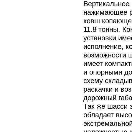
Вертикальное
нажимающее р
ковш копающег
11.8 тонны. К
установки име
исполнение, к
возможности ш
имеет компакт
и опорными до
схему складыв
раскачки и во
дорожный габа
Так же шасси 
обладает высо
экстремально
надежностью и