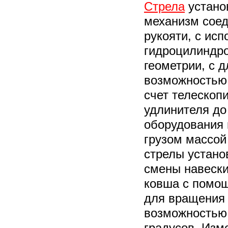
Стрела
устано
механизм соед
рукояти, с ис
гидроцилиндр
геометрии, с д
возможностью
счет телескоп
удлинителя до
оборудования 
грузом массой 
стрелы устано
смены навески
ковша с помощь
для вращения 
возможностью 
градусов. Изм