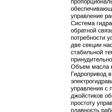
пропорциональ
обеспечивающа
управление ра
Система гидра
обратной связ
потребности у
две секции на
стабильной те
принудительно
Объем масла в
Гидропривод в
электрогидрав
управления с 
джойстиков об
простоту упра
плавность раб