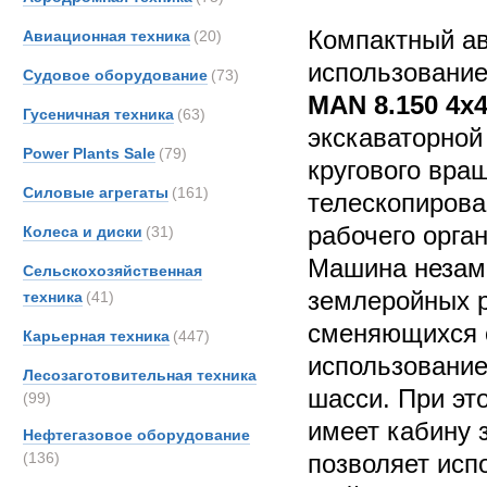
Компактный ав
Авиационная техника
(20)
использование
Судовое оборудование
(73)
MAN 8.150 4x
Гусеничная техника
(63)
экскаваторной
Power Plants Sale
(79)
кругового вра
Силовые агрегаты
(161)
телескопирова
рабочего орга
Колеса и диски
(31)
Машина незам
Сельскохозяйственная
землеройных р
техника
(41)
сменяющихся о
Карьерная техника
(447)
использование
Лесозаготовительная техника
шасси. При эт
(99)
имеет кабину з
Нефтегазовое оборудование
(136)
позволяет исп