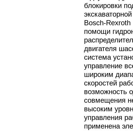
блокировки по
экскаваторной
Bosch-Rexroth
помощи гидрон
распределител
двигателя шас
система устан
управление в
широким диап
скоростей раб
возможность 
совмещения не
высоким уровн
управления р
применена эле