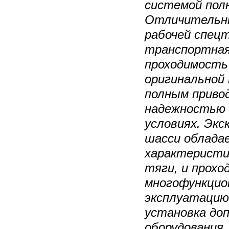
системой полн
Отличительны
рабочей спец
транспортная
проходимость
оригинальной
полным привод
надежностью 
условиях. Эк
шасси облада
характеристи
тяги, и прох
многофункцио
эксплуатацию
установка до
оборудования