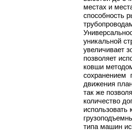
местах и мест
способность р
трубопровода
Универсальнос
уникальной ст
увеличивает з
позволяет исп
ковши методо
сохранением 
движения план
так же позвол
количество до
использовать 
грузоподъемны
типа машин и