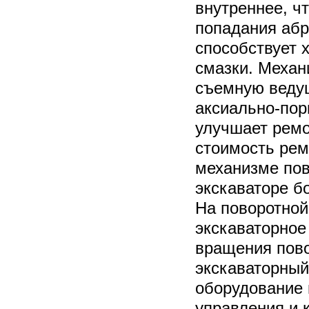
внутреннее, ч
попадания абр
способствует 
смазки. Механ
съемную веду
аксиально-пор
улучшает ремо
стоимость рем
механизме пов
экскаваторе б
На поворотной
экскаваторное
вращения пово
экскаваторный
оборудование 
управления и 