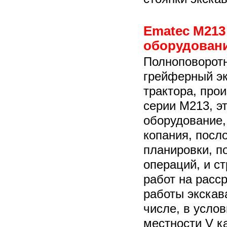
Ematec M213 
оборудовани
Полноповорот
грейферный э
трактора, про
серии M213, э
оборудование,
копания, посло
планировки, п
операций, и с
работ на расс
работы экскав
числе, в усло
местности V к