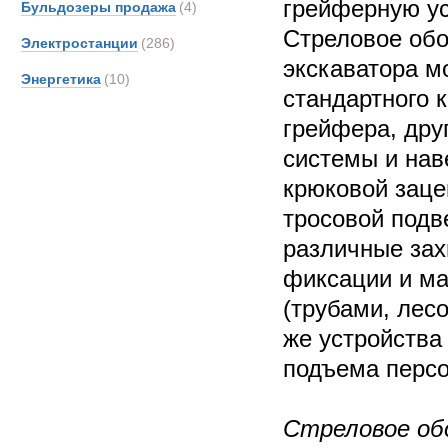
грейферную ус
Бульдозеры продажа
(4)
Стреловое обо
Электростанции
(286)
экскаватора м
Энергетика
(10)
стандартного 
грейфера, др
системы и нав
крюковой заце
тросовой подве
различные за
фиксации и м
(трубами, лесо
же устройства
подъема персо
Стреловое об