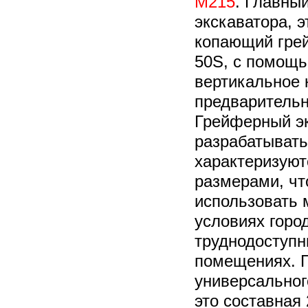
M215
. Главны
экскаватора, 
копающий грей
50S, с помощь
вертикальное к
предварительн
Грейферный эк
разрабатывать 
характеризую
размерами, чт
использовать 
условиях город
труднодоступн
помещениях. 
универсальног
это составная 