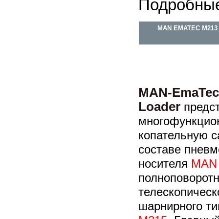
Подробные
MAN EMATEC M213
MAN-EmaTec 
Loader
предст
многофункцио
копательную с
составе пневм
носителя
MAN 
полноповорот
телескопическ
шарнирного ти