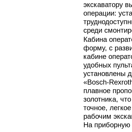
экскаватору в
операции: уст
труднодоступн
среди смонтир
Кабина операт
форму, с разв
кабине операт
удобных пульт
установлены 
«Bosch-Rexrot
плавное проп
золотника, чт
точное, легко
рабочим экск
На приборную 