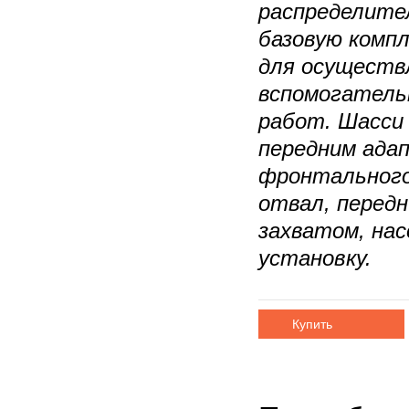
распределите
базовую комп
для осуществ
вспомогатель
работ. Шасси
передним ада
фронтального
отвал, перед
захватом, на
установку.
Купить