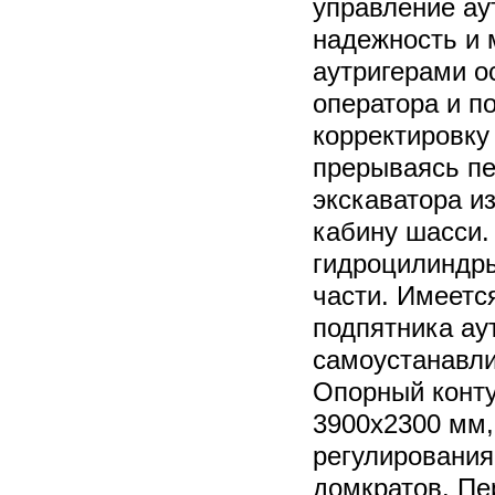
управление ау
надежность и 
аутригерами о
оператора и п
корректировку
прерываясь п
экскаватора и
кабину шасси
гидроцилиндр
части. Имеетс
подпятника ау
самоустанавли
Опорный конту
3900х2300 мм,
регулирования
домкратов. Пе