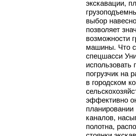
экскавации, п
грузоподъемны
выбор навесно
позволяет зна
возможности 
машины. Что с
спецшасси Уни
использовать 
погрузчик на 
в городском к
сельскохозяйс
эффективно он
планировании 
каналов, насы
полотна, расп
стоянки экскав