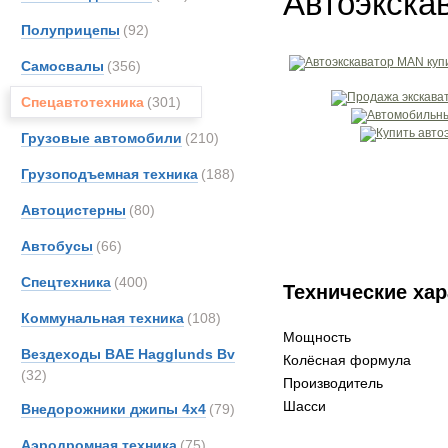
Автоэкска
Полуприцепы
(92)
Самосвалы
(356)
Спецавтотехника
(301)
Грузовые автомобили
(210)
Грузоподъемная техника
(188)
Автоцистерны
(80)
Автобусы
(66)
Спецтехника
(400)
Технические хар
Коммунальная техника
(108)
Мощность
Вездеходы BAE Hagglunds Bv
Колёсная формула
(32)
Производитель
Шасси
Внедорожники джипы 4х4
(79)
Аэродромная техника
(75)