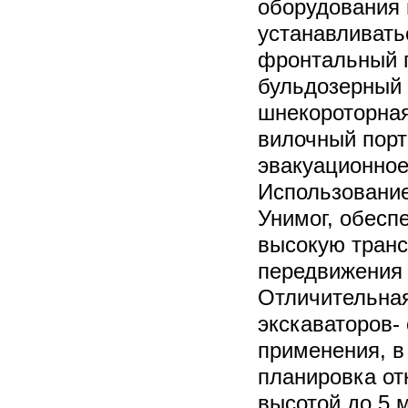
оборудования 
устанавливать
фронтальный 
бульдозерный 
шнекороторная
вилочный порт
эвакуационное
Использовани
Унимог, обесп
высокую транс
передвижения 
Отличительна
экскаваторов-
применения, в
планировка от
высотой до 5 