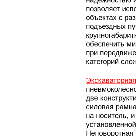
позволяет испо
объектах с ра
подъездных пу
крупногабари
обеспечить ми
при передвиже
категорий сло
Экскаваторная
пневмоколесно
две конструкт
силовая рамна
на носитель, 
установленной
Неповоротная 