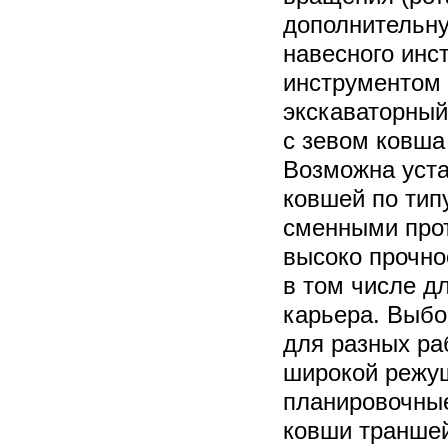
дополнительн
навесного инс
инструментом
экскаваторный
с зевом ковша
Возможна уста
ковшей по тип
сменными про
высоко прочно
в том числе д
карьера. Выбо
для разных ра
широкой режущ
планировочные
ковши траншей