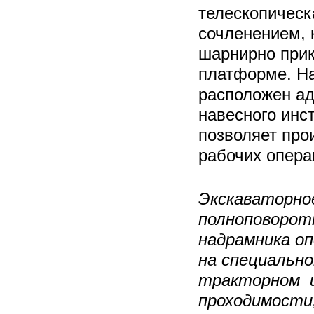
телескопическ
сочленением, 
шарнирно прик
платформе. На
расположен ад
навесного инс
позволяет про
рабочих опера
Экскаваторное
полноповорот
надрамника оп
на специальн
тракторном ш
проходимости