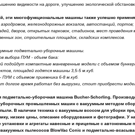
овышению видимости на дороге, улучшению экологической обстанов
й, эти многофункциональные машины также успешно применя
 аэродромов, железнодорожных вокзалов, автостанций, портов;
адей, дворов, открытых парковок, стадионов, мест проведения
нных зон, строительных площадок, складских комплексов.
куумные подметально-уборочные машины.
в выбора ПУМ - объем бака:
й подойдут компактные маневренные модели с объемом бункера
ектов, площадей годятся машины 3,5-5 м.куб.
- ПУМ с объемом приемника 6-8 м.куб.
ат долгое время работал без выгрузки, стоит приобрести модел
подметально-уборочная машина Bucher-Schorling. Производ
уборочных промышленных машин с вакуумным методом сбора 
пыли. В наличии техника с вакуумным всосом для уборки пред
нику, низкие цены, описание оборудования и фотографии. У 
 установки и агрегаты навесные и прицепные с автономным 
 вакуумных пылесосов BlowVac Conic и подметально-всасыва