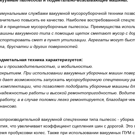
вакуумные пылесосы и подметально-всасывающие машины.
мунальными службами вакуумной мусороуборочной техники позвол
начительно повысить ее качество. Наиболее востребованной спец
ей и прицепные мусороуборочные пылесосы. Преимущества исполь
ашины вакуумного типа с помощью щеток сметают мусор с доро
портировать смет в пункт утилизации. Агрегаты могут быстро 
а, брусчатки и других поверхностей.
одметальная техника характеризуется:
ы и производительностью, и мобильностью.
окрытием. При использовании вакуумных уборочных машин пове
 дает возможность запускать мусороуборочную спецтехнику ран
 комплектации, что позволяет подобрать уборочные машины дл
 надежностью работы и высокой ремонтопригодностью. Водител
аботу, а в случае поломки легко ремонтируется, благодаря ч
нансово.
опроизводительной вакуумной спецтехники типа пылесос - уборк
ытия, что увеличивает коэффициент сцепления шин с дорогой. Это
ремя пробуксовки колес. Также при использовании вакуумных ПУМ 