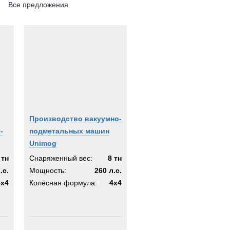
Все предложения
Производство вакуумно-
-
подметальных машин
Unimog
 тн
Снаряженный вес:
8 тн
.с.
Мощность:
260 л.с.
4x4
Колёсная формула:
4x4