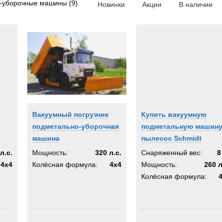
о-уборочные машины
(9)
Новинки
Акции
В наличии
r-Schorling
og
Вакуумный погрузчик
Купить вакуумную
подметально-уборочная
подметальную машину
машина
пылесос Schmidt
л.с.
Мощность:
320 л.с.
Снаряженный вес:
8
4x4
Колёсная формула:
4x4
Мощность:
260 л
Колёсная формула: