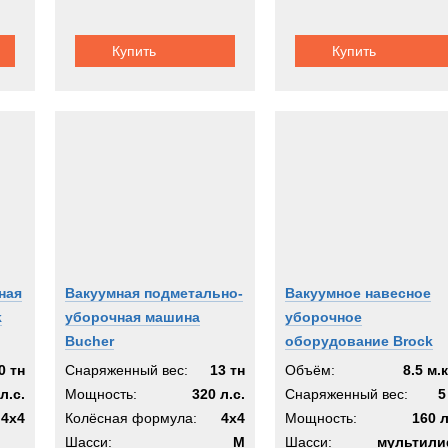
Купить
Купить
ная
Вакуумная подметально-
Вакуумное навесное
k
уборочная машина
уборочное
Bucher
оборудование Brock
MVS
0 тн
Снаряженный вес:
13 тн
Объём:
8.5 м.
л.с.
Мощность:
320 л.с.
Снаряженный вес:
5
4x4
Колёсная формула:
4x4
Мощность:
160 л
Шасси:
M
Шасси:
мультили