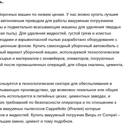
ь.
орочных машин по низким ценам. У нас можно купить лучшие
 автономным приводом для работы вакуумным погрузчиком.
осы и подметально-всасывающие машины для удаления твердых
ая пыль). Для удаления жидкостей, густой грязи и илистых
тходами и взрывоопасной пылью разработано оборудование с
иационным фоном. Купить самоходный уборочный автомобиль с
ый вариант уборочной машин, используемой технологическом
сырья и материалов с конвейеров, элеваторов, погрузочных
ний после промышленных операций, для сбора окалины, цемента,
льзуется в технологическом секторе для обеспыливания в
атывающих производствах, где возможно локальное или общее
ль используется в литейных цехах, цементных заводах, и
их требований по безопасности оператора и по отношению к
 вакуумных пылесосов Cappellotto (Италия) которые
ов и жидкостей. Купить вакуумный погрузчик Вихрь от Compel –
льшие камни, цемент и тому подобное.