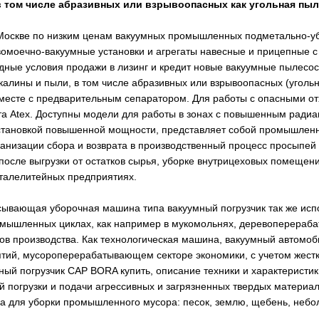
в том числе абразивных или взрывоопасных как угольная пыл
 Москве по низким ценам вакуумных промышленных подметально-уб
омоечно-вакуумные установки и агрегаты навесные и прицепные с
дные условия продажи в лизинг и кредит новые вакуумные пылес
калины и пыли, в том числе абразивных или взрывоопасных (угольн
месте с предварительным сепаратором. Для работы с опасными о
та Atex. Доступны модели для работы в зонах с повышенным рад
становкой повышенной мощности, представляет собой промышленн
ганизации сбора и возврата в производственный процесс просыпей 
 после выгрузки от остатков сырья, уборке внутрицеховых помеще
сталелитейных предприятиях.
ывающая уборочная машина типа вакуумный погрузчик так же испо
омышленных циклах, как например в мукомольнях, деревоперераб
ов производства. Как технологическая машина, вакуумный автомоби
тий, мусороперерабатывающем секторе экономики, с учетом жестк
ый погрузчик CAP BORA купить, описание техники и характеристики
 погрузки и подачи агрессивных и загрязненных твердых материал
оса для уборки промышленного мусора: песок, землю, щебень, небо