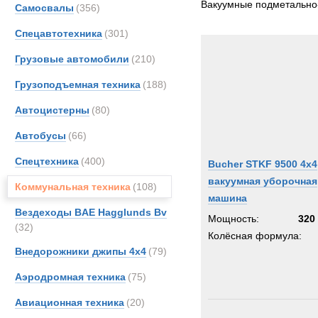
Вакуумные подметальн
Самосвалы
(356)
Buche
Спецавтотехника
(301)
Unim
Грузовые автомобили
(210)
Грузоподъемная техника
(188)
Автоцистерны
(80)
Автобусы
(66)
Спецтехника
(400)
Bucher STKF 9500 4x4
вакуумная уборочная
Коммунальная техника
(108)
машина
Вездеходы BAE Hagglunds Bv
Мощность:
320 
(32)
Колёсная формула:
Внедорожники джипы 4х4
(79)
Аэродромная техника
(75)
Авиационная техника
(20)