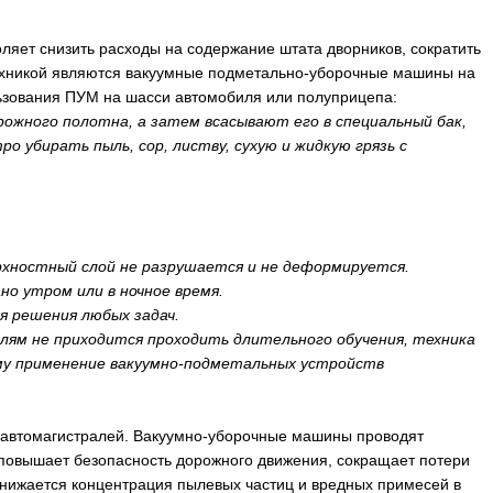
яет снизить расходы на содержание штата дворников, сократить
техникой являются вакуумные подметально-уборочные машины на
зования ПУМ на шасси автомобиля или полуприцепа:
жного полотна, а затем всасывают его в специальный бак,
убирать пыль, сор, листву, сухую и жидкую грязь с
рхностный слой не разрушается и не деформируется.
о утром или в ночное время.
я решения любых задач.
ям не приходится проходить длительного обучения, техника
ему применение вакуумно-подметальных устройств
а автомагистралей. Вакуумно-уборочные машины проводят
 повышает безопасность дорожного движения, сокращает потери
снижается концентрация пылевых частиц и вредных примесей в