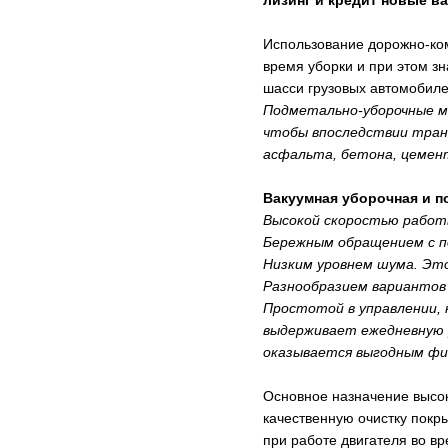
лизинг и кредит новые 
Использование дорожно-ком
время уборки и при этом з
шасси грузовых автомобил
Подметально-уборочные м
чтобы впоследствии транс
асфальта, бетона, цемент
Вакуумная уборочная и п
Высокой скоростью работ
Бережным обращением с п
Низким уровнем шума. Это
Разнообразием вариантов
Простотой в управлении,
выдерживает ежедневную р
оказывается выгодным фи
Основное назначение высок
качественную очистку покр
при работе двигателя во в