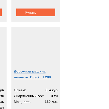
Купить
Дорожная машина
пылесос Brock FL200
куб
Объём:
6 м.куб
 тн
Снаряженный вес:
4 тн
.с.
Мощность:
130 л.с.
фт