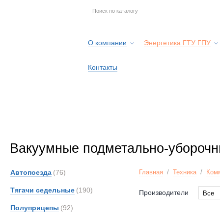
О компании
Энергетика ГТУ ГПУ
Контакты
Вакуумные подметально-убороч
Автопоезда
(76)
Главная
/
Техника
/
Ком
Тягачи седельные
(190)
Производители
Все
Все
Полуприцепы
(92)
Brock