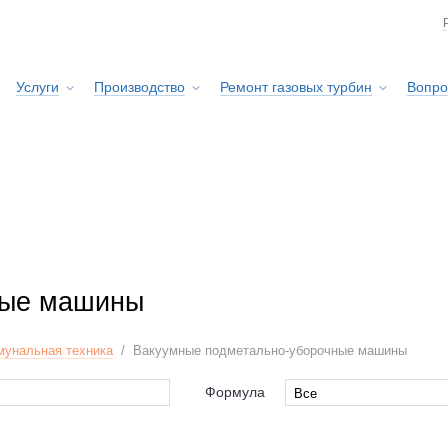
Услуги
Производство
Ремонт газовых турбин
Вопро
Сервисная служба
ные машины
мунальная техника
/
Вакуумные подметально-уборочные машины
Формула
Все
Все
4x4