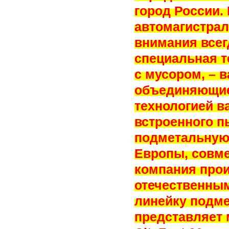
город России.
автомагистрал
внимания всег
специальная т
с мусором, –
объединяющие
технологией в
встроенного п
подметальную 
Европы, совм
компания прои
отечественны
линейку подм
представляет 