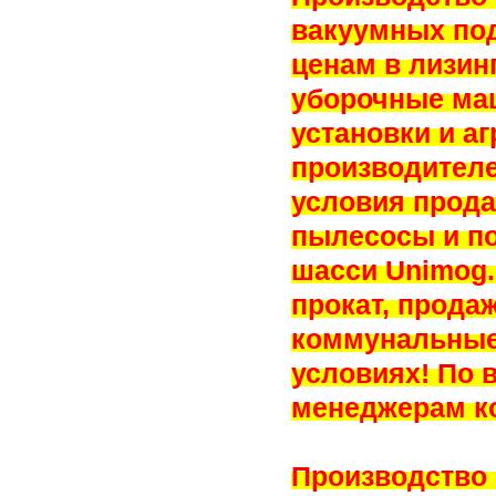
вакуумных по
ценам в лизин
уборочные ма
установки и а
производител
условия прода
пылесосы и п
шасси Unimog.
прокат, прода
коммунальные
условиях! По 
менеджерам к
Производство