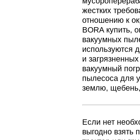
мусороперераб
жестких требов
отношению к о
BORA купить, о
вакуумных пыле
используются д
и загрязненных
вакуумный погру
пылесоса для у
землю, щебень,
Если нет необх
выгодно взять 