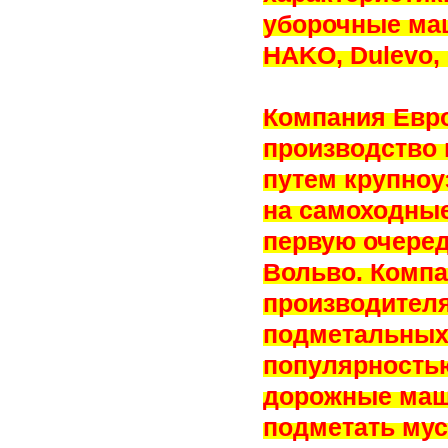
уборочные ма
HAKO, Dulevo,
Компания Евро
производство
путем крупноу
на самоходные
первую очеред
Вольво. Компа
производител
подметальных
популярность
дорожные маш
подметать мус