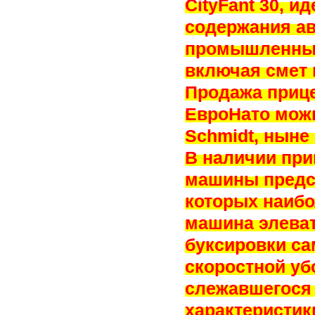
CityFant 30, 
содержания ав
промышленных
включая смет
Продажа приц
ЕвроНато можн
Schmidt, ныне
В наличии пр
машины предс
которых наибо
машина элеват
буксировки с
скоростной уб
слежавшегося 
характеристик