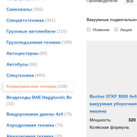
Производители
Все
Самосвалы
(356)
Все
Brock
Вакуумные подметальн
Спецавтотехника
(301)
Buche
Новинки
Акции
Грузовые автомобили
(210)
Unim
Грузоподъемная техника
(188)
Автоцистерны
(80)
Автобусы
(66)
Спецтехника
(400)
Коммунальная техника
(108)
Bucher STKF 9500 4x4
Вездеходы BAE Hagglunds Bv
(32)
вакуумная уборочная
машина
Внедорожники джипы 4х4
(79)
Мощность:
320 
Аэродромная техника
(75)
Колёсная формула:
Авиационная техника
(20)