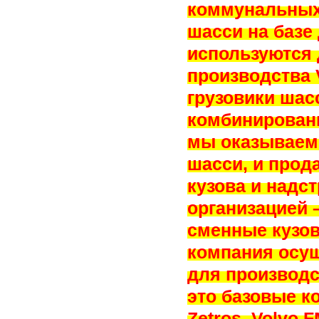
коммунальных
шасси на базе
используются
производства V
грузовики шас
комбинированн
мы оказываем
шасси, и прод
кузова и надс
организацией 
сменные кузов
компания осу
для производс
это базовые к
Zetros, Volvo 