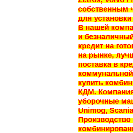
собственным ч
для установки
В нашей компа
и безналичный
кредит на гот
на рынке, луч
поставка в кр
коммунальной 
купить комби
КДМ. Компани
уборочные ма
Unimog, Scania
Производство
комбинирован