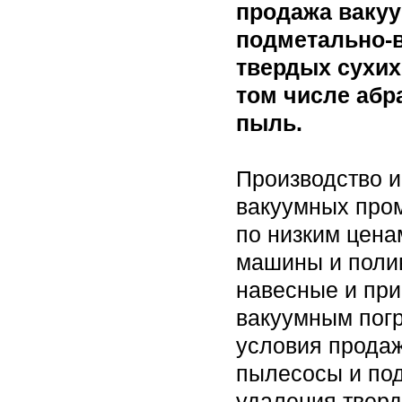
продажа вакуу
подметально-
твердых сухих
том числе абр
пыль.
Производство и
вакуумных про
по низким цена
машины и полив
навесные и пр
вакуумным пог
условия продаж
пылесосы и по
удаления тверд