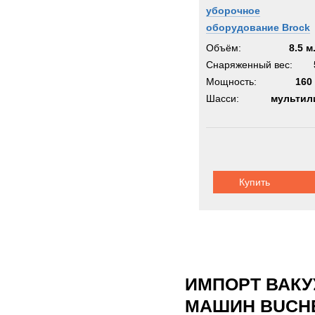
уборочное
оборудование Brock
MVS
Объём:
8.5 м
Снаряженный вес:
Мощность:
160 
Шасси:
мультил
Купить
ИМПОРТ ВАК
МАШИН BUCHE