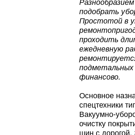
Разнообразием
подобрать убо
Простотой в у
ремонтопригод
проходить дли
ежедневную раб
ремонтируется
подметальных
финансово.
Основное назн
спецтехники ти
Вакуумно-убор
очистку покрыт
шин с дорогой.