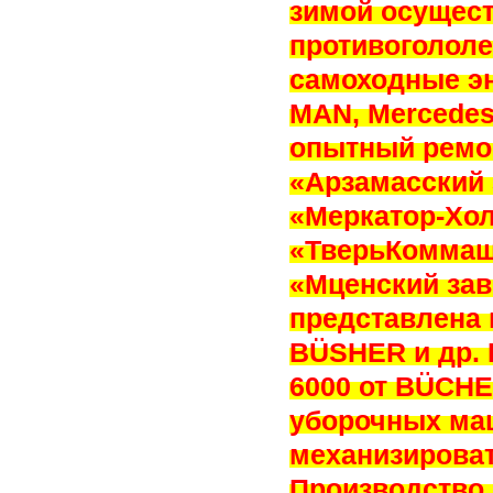
зимой осущест
противоголол
самоходные э
MAN, Mercedes
опытный ремон
«Арзамасский 
«Меркатор-Хол
«ТверьКоммаш
«Мценский зав
представлена 
BÜSHER и др. 
6000 от BÜCHE
уборочных ма
механизироват
Производство 