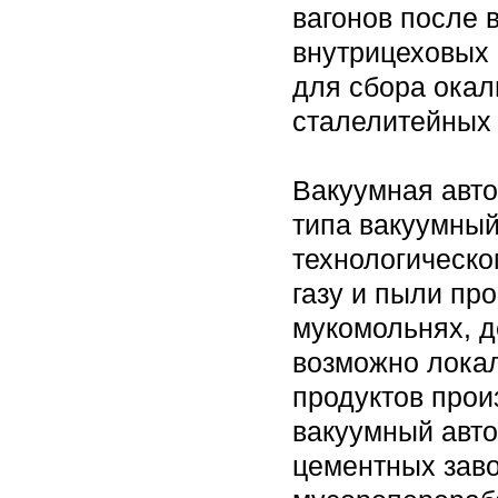
вагонов после в
внутрицеховых
для сбора окал
сталелитейных
Вакуумная авт
типа вакуумный
технологическо
газу и пыли пр
мукомольнях, 
возможно лока
продуктов прои
вакуумный авто
цементных заво