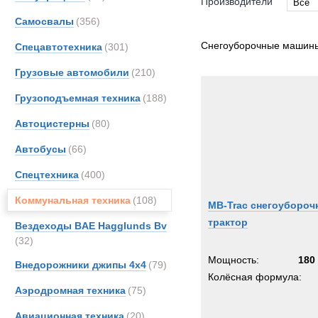
Производители
Все
Самосвалы
(356)
Все
Aveli
Снегоуборочные машин
Спецавтотехника
(301)
Bunc
Грузовые автомобили
(210)
DAF
Грузоподъемная техника
(188)
JCB
Jonya
Автоцистерны
(80)
Land-
Автобусы
(66)
MAN
Спецтехника
(400)
Merce
OSH
Коммунальная техника
(108)
MB-Trac снегоуборо
Rolba
трактор
Вездеходы BAE Hagglunds Bv
Unim
(32)
Volvo
Мощность:
180 
Внедорожники джипы 4х4
(79)
Кама
Колёсная формула:
Аэродромная техника
(75)
Урал
Авиационная техника
(20)