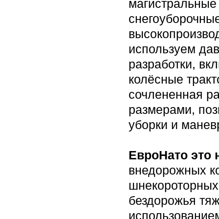
магистральные
снегоуборочны
высокопроизво
используем да
разработки, вк
колёсные тракт
сочлененная ра
размерами, поз
уборки и манев
ЕвроНато это 
внедорожных к
шнекороторных 
бездорожья тяж
использование