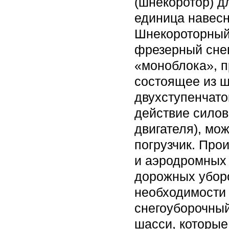
(шнекоротор) д
единица навесн
Шнекороторный
фрезерный снег
«моноблока», п
состоящее из ш
двухступенчато
действие силов
двигателя), мо
погрузчик. Про
и аэродромных
дорожных убор
необходимости 
снегоуборочны
шасси, которые