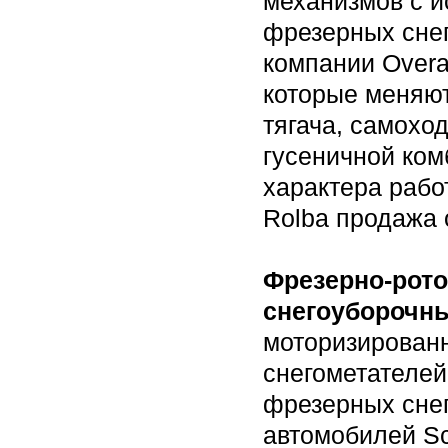
механизмов с и
фрезерных снег
компании Overa
которые меняют
тягача, самохо
гусеничной ком
характера раб
Rolba продажа 
Фрезерно-рото
снегоуборочн
моторизированн
снегометателей
фрезерных сне
автомобилей Sc