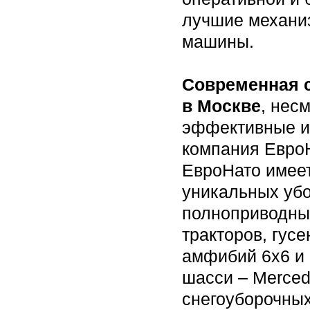
лучшие механи
машины.
Современная с
в Москве
, нес
эффективные и
компания ЕвроН
ЕвроНато имее
уникальных убо
полноприводны
тракторов, гус
амфибий 6х6 и 
шасси – Merced
снегоуборочных