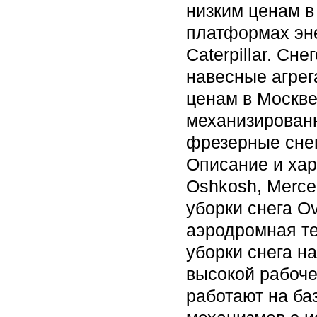
низким ценам в
платформах эн
Caterpillar. С
навесные агре
ценам в Москве
механизированн
фрезерные сне
Описание и ха
Oshkosh, Merce
уборки снега O
аэродромная те
уборки снега н
высокой рабоч
работают на ба