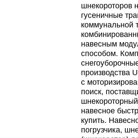
шнекороторов 
гусеничные тра
коммунальной т
комбинированн
навесным моду
способом. Ком
снегоуборочны
производства U
с моторизирова
поиск, поставщ
шнекороторный 
навесное быст
купить. Навесн
погрузчика, шн