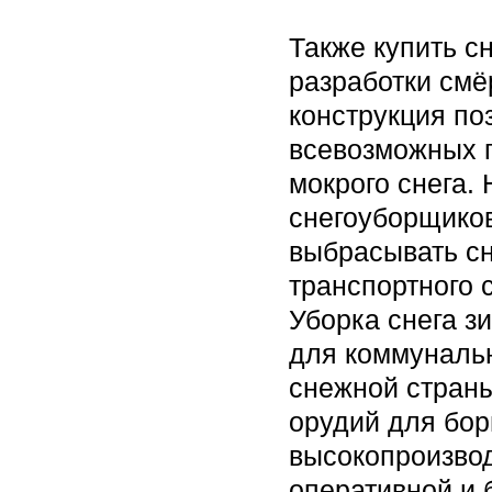
Также купить с
разработки смё
конструкция по
всевозможных п
мокрого снега.
снегоуборщиков
выбрасывать сне
транспортного 
Уборка снега з
для коммуналь
снежной страны
орудий для бор
высокопроизво
оперативной и 