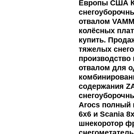
Европы США К
снегоуборочн
отвалом VAMMA
колёсных плат
купить. Прода
тяжелых снег
производство 
отвалом для о
комбинирован
содержания Z
снегоуборочн
Arocs полный
6x6 и Scania 8
шнекоротор ф
снегометатель