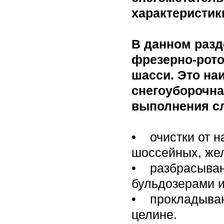
характеристик
В данном раз
фрезерно-рот
шасси. Это на
снегоуборочна
выполнения с
• очистки от н
шоссейных, жел
• разбрасыван
бульдозерами и
• прокладыван
целине.