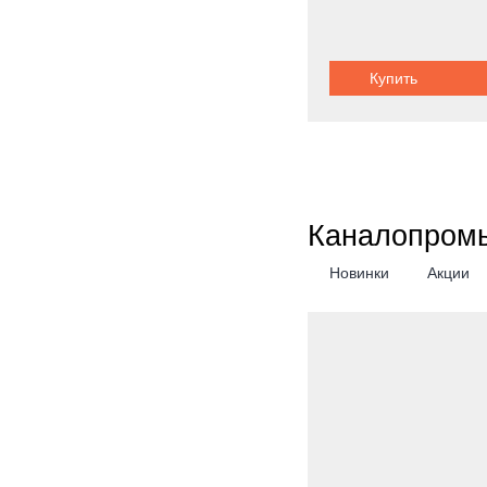
Грузоподъемность:
1
Купить
Шасси:
спецша
Каналопром
Новинки
Акции