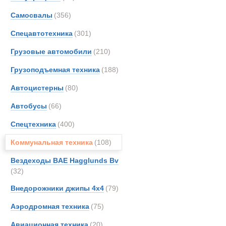
Все
Самосвалы
(356)
Аварийно-р
Aveli
Bedfo
Спецавтотехника
(301)
Новинки
Акции
Benfo
Грузовые автомобили
(210)
Brock
Грузоподъемная техника
(188)
Buche
Bunc
Автоцистерны
(80)
DAF
Автобусы
(66)
FAUN
Спецтехника
(400)
Grove
Haggl
Коммунальная техника
(108)
Hydr
Вездеходы BAE Hagglunds Bv
Iveco
(32)
JCB
Внедорожники джипы 4х4
(79)
Jonya
Аэродромная техника
(75)
Land-
MAN
Авиационная техника
(20)