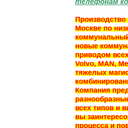
телефонам ко
Производство 
Москве по низ
коммунальный
новые коммун
приводом всех
Volvo, MAN, M
тяжелых маги
комбинирован
Компания пред
разнообразны
всех типов и 
вы заинтересо
процесса и по