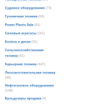
Merce
Бункеровозы
Судовое оборудование
(73)
OSH
Гусеничная техника
(63)
Renau
Rolba
Power Plants Sale
(81)
Scani
Силовые агрегаты
(161)
Schmi
Колеса и диски
(31)
TATR
TER
Сельскохозяйственная
Unim
техника
(41)
Volvo
Карьерная техника
(447)
Кама
Лесозаготовительная техника
Урал
(99)
Нефтегазовое оборудование
(136)
Бульдозеры продажа
(4)
Вакуумные 