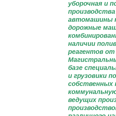
уборочная и п
производства
автомашины к
дорожные ма
комбинирован
наличии поли
реагентов от
Магистральны
базе специал
и грузовики п
собственных 
коммунальную 
ведущих прои
производство
различного н