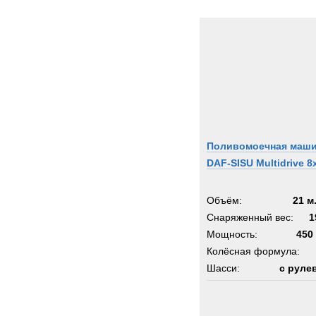
Поливомоечная маш
DAF-SISU Multidrive 8
Объём:
21 м
Снаряженный вес:
1
Мощность:
450 
Колёсная формула:
Шасси:
с руле
шарни