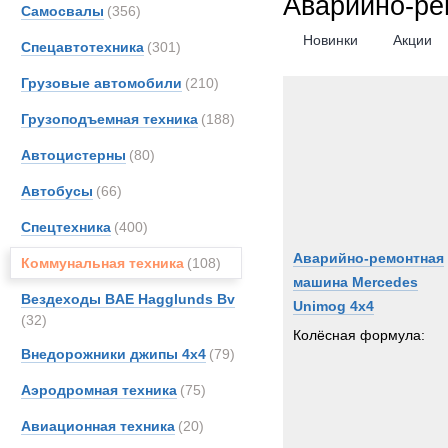
Аварийно-р
Самосвалы
(356)
Bedfo
Новинки
Акции
Спецавтотехника
(301)
Benfo
Brock
Грузовые автомобили
(210)
Buche
Грузоподъемная техника
(188)
Bunc
Автоцистерны
(80)
DAF
FAUN
Автобусы
(66)
Grove
Спецтехника
(400)
Haggl
Аварийно-ремонтная
Коммунальная техника
(108)
Hydr
машина Mercedes
Iveco
Вездеходы BAE Hagglunds Bv
Unimog 4x4
(32)
JCB
Колёсная формула:
Jonya
Внедорожники джипы 4х4
(79)
Land-
Аэродромная техника
(75)
MAN
Авиационная техника
(20)
Merce