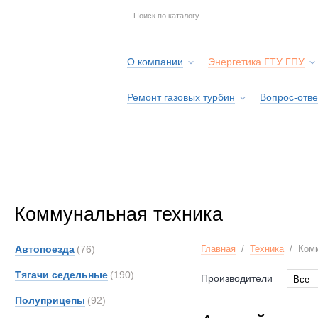
О компании
Энергетика ГТУ ГПУ
Ремонт газовых турбин
Вопрос-отве
Серв
Коммунальная техника
Автопоезда
(76)
Главная
/
Техника
/
Ком
Тягачи седельные
(190)
Производители
Все
Все
Полуприцепы
(92)
Aveli