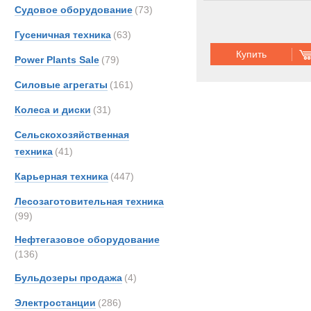
OSH
Судовое оборудование
(73)
Renau
Гусеничная техника
(63)
Rolba
Купить
Power Plants Sale
(79)
Scani
Schmi
Силовые агрегаты
(161)
TATR
Колеса и диски
(31)
TER
Сельскохозяйственная
Unim
Бункеровозы
техника
(41)
Volvo
Карьерная техника
(447)
Кама
Урал
Лесозаготовительная техника
(99)
Нефтегазовое оборудование
(136)
Бульдозеры продажа
(4)
Электростанции
(286)