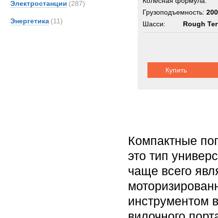
Колёсная формула:
Электростанции
(287)
Грузоподъемность:
200
Энергетика
(11)
Шасси:
Rough Ter
Купить
Компактные по
это тип универ
чаще всего яв
моторизирован
инструментом в
вилочного порт