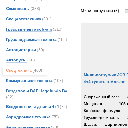
Все
Самосвалы
(356)
Entwi
Мини-погрузчики
(5)
JCB
Спецавтотехника
(301)
Koma
Грузовые автомобили
(210)
Moffe
Грузоподъемная техника
(188)
Автоцистерны
(80)
Автобусы
(66)
Спецтехника
(400)
Мини-погрузчик JCB 
Коммунальная техника
(108)
4x4 купить в Москве
Вездеходы BAE Hagglunds Bv
(32)
Снаряженный вес:
Мощность:
105 л
Внедорожники джипы 4х4
(79)
Колёсная формула:
Аэродромная техника
(75)
Грузоподъемность:
Шасси:
шарнирное
Авиационная техника
(20)