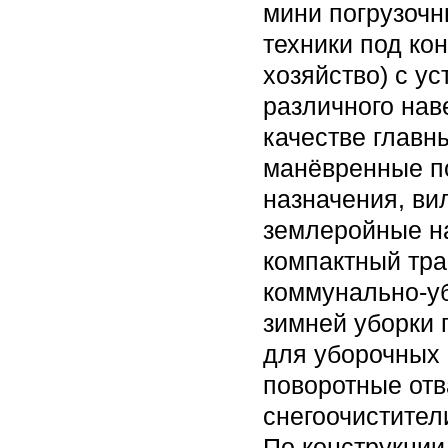
мини погрузочн
техники под кон
хозяйство) с у
различного нав
качестве главн
манёвренные по
назначения, ви
землеройные н
компактный тра
коммунально-уб
зимней уборки 
для уборочных
поворотные от
снегоочистител
По конструкции