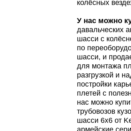
колёсных везде
У нас можно к
давальческих а
шасси с колёсн
по переоборудо
шасси, и прода
для монтажа пл
разгрузкой и н
постройки карь
плетей с полез
нас можно купи
трубовозов куз
шасси 6х6 от K
армейские сери