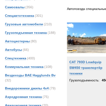
Все
Самосвалы
(356)
CATE
Автопоезда специальны
FAUN
Спецавтотехника
(301)
Iveco
Грузовые автомобили
(210)
Merce
Грузоподъемная техника
(188)
Автоцистерны
(80)
Автобусы
(66)
Спецтехника
(400)
CAT 793D Loadquip
Коммунальная техника
(108)
SW450 транспортёр
техники
Вездеходы BAE Hagglunds Bv
(32)
Грузоподъемность:
45
Внедорожники джипы 4х4
(79)
Аэродромная техника
(75)
Авиационная техника
(20)