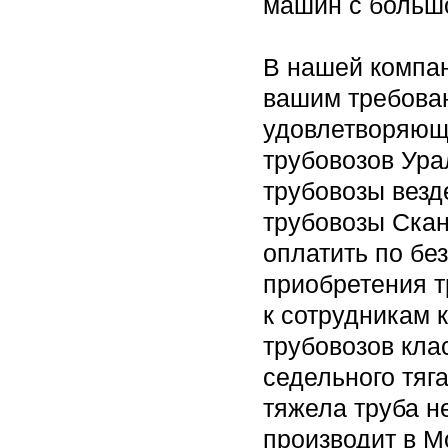
машин с большо
В нашей компан
вашим требован
удовлетворяющ
трубовозов Ура
трубовозы вез
трубовозы Скан
оплатить по бе
приобретения т
к сотрудникам 
трубовозов кла
седельного тяг
тяжела труба н
производит в М