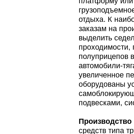
платформу или 
грузоподъемно
отдыха. К наи
заказам на про
выделить седе
проходимости,
полуприцепов в
автомобили-тяг
увеличенное пе
оборудованы у
самоблокирую
подвесками, си
Производство 
средств типа т