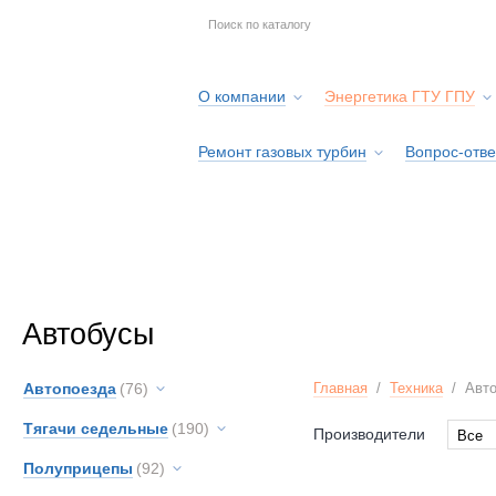
О компании
Энергетика ГТУ ГПУ
Ремонт газовых турбин
Вопрос-отве
Серв
Автобусы
Автопоезда
(76)
Главная
/
Техника
/
Авт
Тягачи седельные
(190)
Производители
Все
Все
Полуприцепы
(92)
Ashok