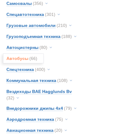
Вахтовые ав
Самосвалы
(356)
BAE
Спецавтотехника
(301)
Bedfo
DAF
Грузовые автомобили
(210)
Iveco
Грузоподъемная техника
(188)
MAN
Автоцистерны
(80)
MOW
Merce
Автобусы
(66)
PUC
Спецтехника
(400)
TATR
Коммунальная техника
(108)
Toyot
Unim
Вездеходы BAE Hagglunds Bv
(32)
Volvo
Кама
Внедорожники джипы 4х4
(79)
Урал
Аэродромная техника
(75)
Туристическ
Авиационная техника
(20)