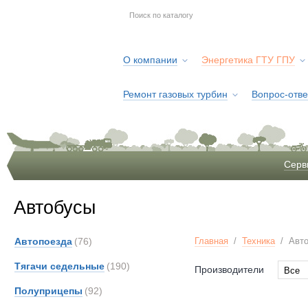
О компании
Энергетика ГТУ ГПУ
Ремонт газовых турбин
Вопрос-отве
Серв
Автобусы
Автопоезда
(76)
Главная
/
Техника
/
Авт
Тягачи седельные
(190)
Производители
Все
Все
Полуприцепы
(92)
Ashok