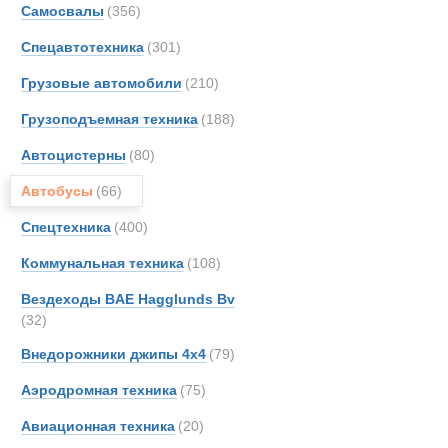
Вахтовые ав
Самосвалы
(356)
BAE
Спецавтотехника
(301)
Bedfo
DAF
Грузовые автомобили
(210)
Iveco
Грузоподъемная техника
(188)
MAN
Автоцистерны
(80)
MOW
Merce
Автобусы
(66)
PUC
Спецтехника
(400)
TATR
Коммунальная техника
(108)
Toyot
Unim
Вездеходы BAE Hagglunds Bv
(32)
Volvo
Кама
Внедорожники джипы 4х4
(79)
Урал
Аэродромная техника
(75)
Туристическ
Авиационная техника
(20)