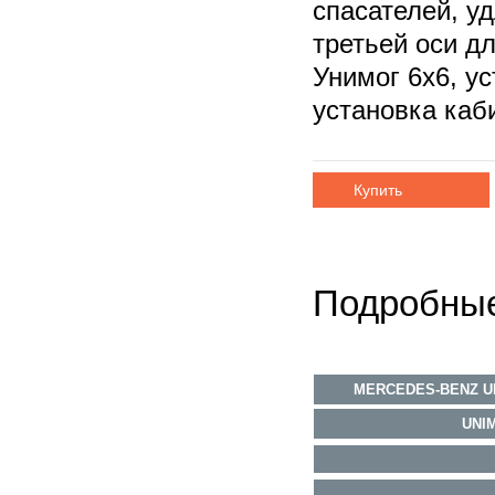
спасателей, у
третьей оси д
Унимог 6х6, у
установка каб
Купить
Подробные
MERCEDES-BENZ UN
UNI