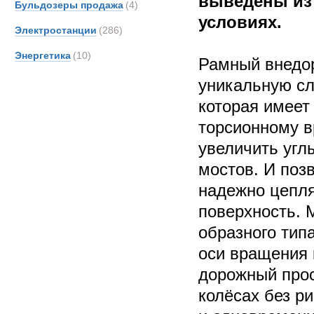
выведены из
Бульдозеры продажа
(4)
условиях.
Электростанции
(286)
Энергетика
(10)
Рамный внедо
уникальную сл
которая имеет
торсионному в
увеличить угл
мостов. И поз
надежно цепл
поверхность. 
образного тип
оси вращения 
дорожный прос
колёсах без р