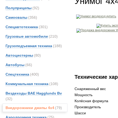
Унимог 4х
Полуприцепы
(92)
Самосвалы
(356)
Спецавтотехника
(301)
Грузовые автомобили
(210)
Грузоподъемная техника
(188)
Автоцистерны
(80)
Автобусы
(66)
Спецтехника
(400)
Технические хар
Коммунальная техника
(108)
Снаряженный вес
Вездеходы BAE Hagglunds Bv
Мощность
(32)
Колёсная формула
Производитель
Внедорожники джипы 4х4
(79)
Шасси
Аэродромная техника
(75)