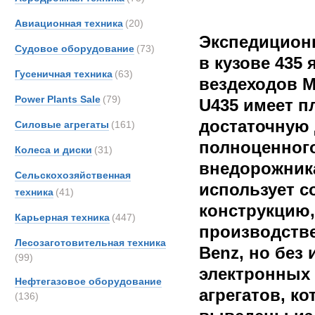
Авиационная техника
(20)
Экспедицион
Судовое оборудование
(73)
в кузове 435
Гусеничная техника
(63)
вездеходов M
Power Plants Sale
(79)
U435 имеет 
достаточную 
Силовые агрегаты
(161)
полноценног
Колеса и диски
(31)
внедорожника
Сельскохозяйственная
использует 
техника
(41)
конструкцию,
Карьерная техника
(447)
производстве
Лесозаготовительная техника
Benz, но без
(99)
электронных 
Нефтегазовое оборудование
агрегатов, к
(136)