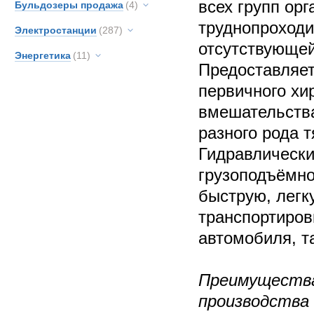
всех групп орг
Бульдозеры продажа
(4)
труднопроход
Электростанции
(287)
отсутствующей
Энергетика
(11)
Предоставляет
первичного хи
вмешательства
разного рода 
Гидравлически
грузоподъёмно
быструю, легк
транспортиров
автомобиля, та
Преимущества
производства 