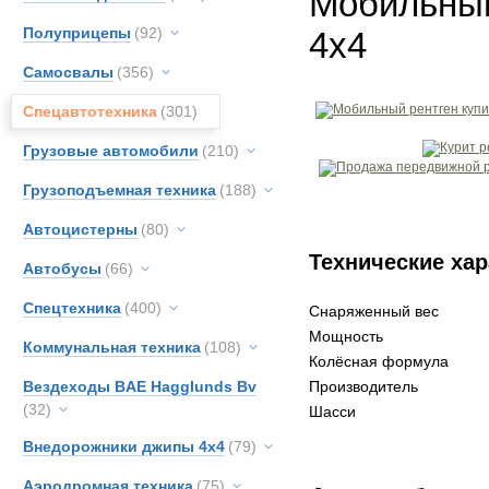
Мобильный
Полуприцепы
(92)
4x4
Самосвалы
(356)
Спецавтотехника
(301)
Грузовые автомобили
(210)
Грузоподъемная техника
(188)
Автоцистерны
(80)
Технические хар
Автобусы
(66)
Спецтехника
(400)
Снаряженный вес
Мощность
Коммунальная техника
(108)
Колёсная формула
Вездеходы BAE Hagglunds Bv
Производитель
(32)
Шасси
Внедорожники джипы 4х4
(79)
Аэродромная техника
(75)