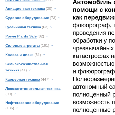
Автомобиль 
помощи с ко
Авиационная техника
(20)
как передвиж
Судовое оборудование
(73)
флюорограф, 
Гусеничная техника
(63)
проведения пе
Power Plants Sale
(82)
обработки у п
Силовые агрегаты
(161)
чрезвычайных 
катастрофах н
Колеса и диски
(31)
возможностью 
Сельскохозяйственная
и флюорографи
техника
(41)
Полноразмерн
Карьерная техника
(447)
автономный са
Лесозаготовительная техника
полноценный р
(99)
возможность п
Нефтегазовое оборудование
(136)
полноценные р