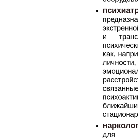
психиат
предназ
экстренн
и транс
психическ
как, напр
личности
эмоцион
расстро
связанны
психоа
ближай
стационар
нарколо
для ок