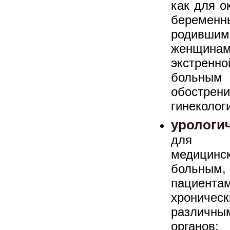
как для о
беремен
родивши
женщина
экстрен
больным
обостр
гинеколог
урологи
для ок
медицинс
больным
пациента
хронич
различны
органов;