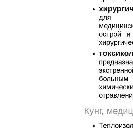
хирурги
для ок
медицин
острой и
хирургиче
токс
предназ
экстрен
больным
химическ
отравлени
Кунг, меди
Теплоизол