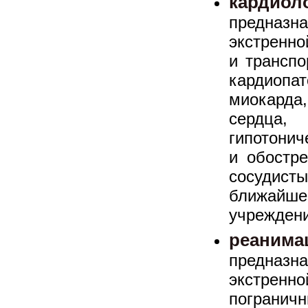
кардиол
предназ
экстренно
и транспо
кардиопа
миокард
сердца
гипотонич
и обостре
сосуди
ближайше
учреждени
реа
предназ
экстренн
пограни