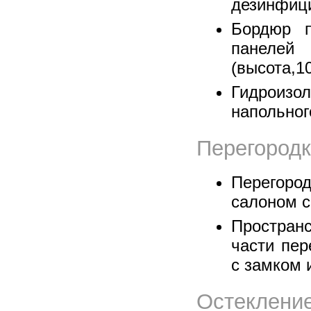
дезинфиц
Бордюр п
панелей
(высота,1
Гидрои
напольног
Перегородк
Перегор
салоном 
Пространс
части пер
с замком
Остекле