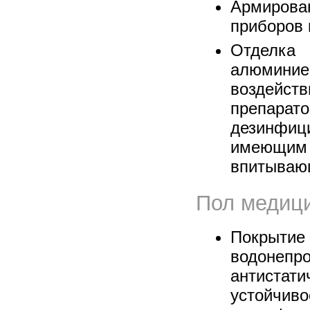
Армирован
приборов 
Отделка 
алюминие
воздей
препа
дезинф
имеющим 
впитываю
Пол медици
Покр
водонепр
антистати
устойчив