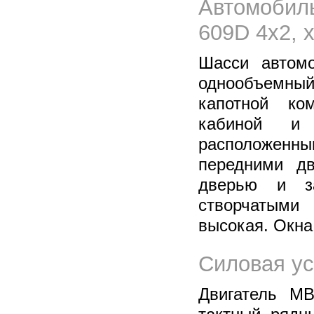
Автомоби
609D 4х2, 
Шасси автомо
однообъемн
капотной ко
кабиной и 
расположенны
передними дв
дверью и з
створчатыми
высокая. Окна
Силовая ус
Двигатель MB