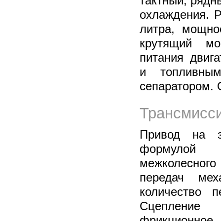
тактный, рядн
охлаждения. 
литра, мощно
крутящий м
питания двиг
и топливны
сепаратором. 
Трансмисси
Привод на з
формулой
межколесного
передач меха
количество п
Сцепление
фрикционное