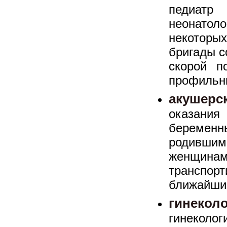
педиатр
неонато
некотор
бригады с
скорой п
профильны
акушерс
оказани
беремен
родивши
женщи
трансп
ближайши
гинекол
гинеколо