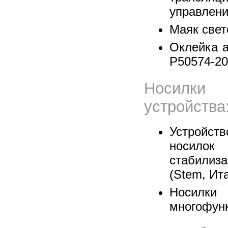
управлени
Маяк свет
Оклейка 
Р50574-20
Носилк
устройства
Устройств
носил
стабили
(Stem, Ит
Носил
многофун