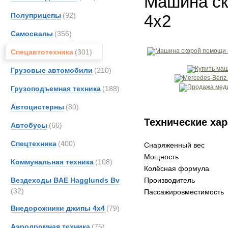
Машина ск
Полуприцепы
(92)
4х2
Самосвалы
(356)
Спецавтотехника
(301)
Грузовые автомобили
(210)
Грузоподъемная техника
(188)
Автоцистерны
(80)
Технические хар
Автобусы
(66)
Спецтехника
(400)
Снаряженный вес
Мощность
Коммунальная техника
(108)
Колёсная формула
Вездеходы BAE Hagglunds Bv
Производитель
(32)
Пассажировместимость
Внедорожники джипы 4х4
(79)
Аэродромная техника
(75)