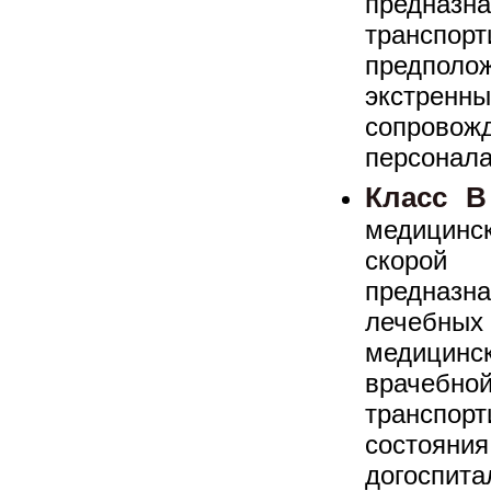
предн
транспо
предполо
экстре
сопрово
персонала
Класс B
медицин
скорой 
предназн
лечебны
медици
врачебно
транспо
состо
догоспита