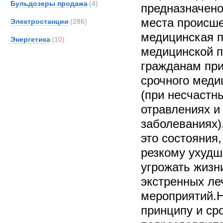
Бульдозеры продажа
(4)
предназначено
места происше
Электростанции
(286)
медицинская 
Энергетика
(10)
медицинской 
гражданам при
срочного меди
(при несчастн
отравлениях и
заболеваниях)
это состояния,
резкому ухудш
угрожать жизн
экстренных л
мероприятий.Н
принципу и ср