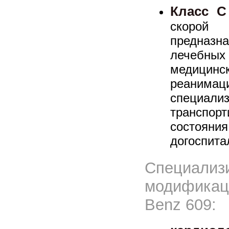
Класс С
скорой 
предназн
лечебны
медици
реан
специал
транспо
состо
догоспита
Специализ
модифика
Benz 609: