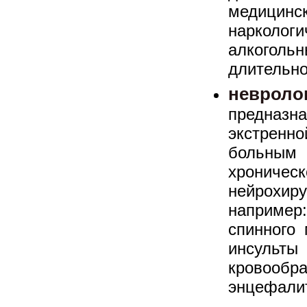
меди
нарколог
алкоголь
длительно
невроло
предназ
экстрен
больным 
хроничес
нейрохир
наприме
спинного 
инсульт
кровообр
энцефалит