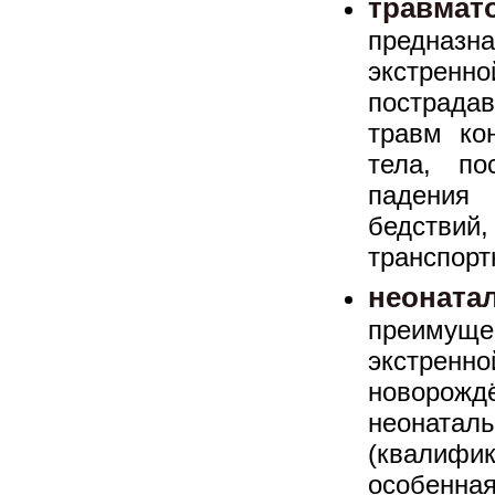
травмат
предназ
экстрен
пострада
травм ко
тела, по
падения
бедствий,
транспорт
неоната
преимущ
экстрен
новор
неонатал
(квалифик
особенна