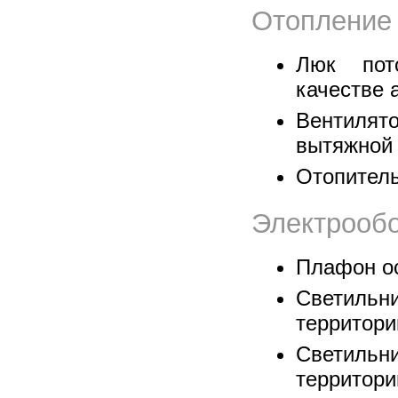
Отопление 
Люк пот
качестве 
Вентилят
вытяжной
Отопител
Электрообо
Плафон о
Светильн
территори
Светильн
территори