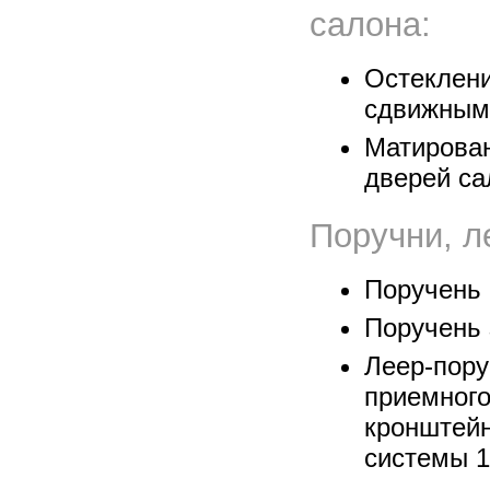
салона:
Остеклени
сдвижным
Матиров
дверей са
Поручни, л
Поручень 
Поручень 
Леер-пор
приемно
кронште
системы 1