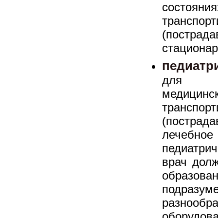
состоя
транспо
(постра
стационар
педиатр
для ок
медицин
транспо
(пострада
лечеб
педиатри
врач дол
образо
подра
разноо
оборудова