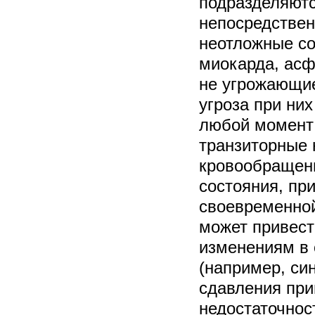
подразделяются
непосредстве
неотложные со
миокарда, асфи
не угрожающие
угроза при них
любой момент 
транзиторные 
кровообращения
состояния, пр
своевременно
может привест
изменениям в 
(например, си
сдавления при
недостаточност