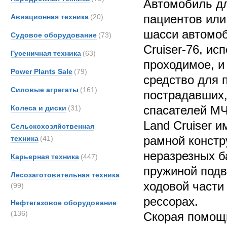
Автомобиль дл
пациентов или
Авиационная техника
(20)
шасси автомоб
Судовое оборудование
(73)
Cruiser-76, ис
Гусеничная техника
(63)
проходимое, и
Power Plants Sale
(79)
средство для 
Силовые агрегаты
(161)
пострадавших,
спасателей МЧ
Колеса и диски
(31)
Land Cruiser 
Сельскохозяйственная
рамной констр
техника
(41)
неразрезных б
Карьерная техника
(447)
пружиной подв
Лесозаготовительная техника
ходовой части
(99)
рессорах.
Нефтегазовое оборудование
(136)
Скорая помощь 