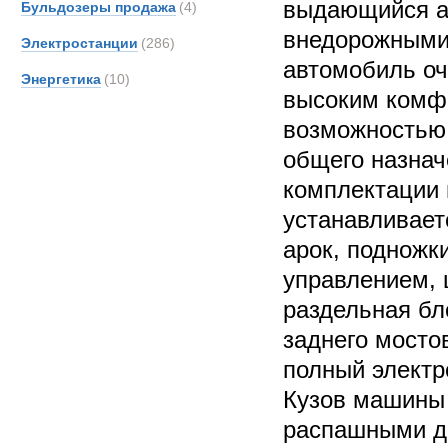
выдающийся а
Бульдозеры продажа
(4)
внедорожными
Электростанции
(286)
автомобиль оч
Энергетика
(10)
высоким комфо
возможностью
общего назнач
комплектации 
устанавливает
арок, подножк
управлением, 
раздельная бл
заднего мостов
полный электр
Кузов машины
распашными д