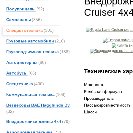
Внедорожн
Полуприцепы
(92)
Cruiser 4x
Самосвалы
(356)
Спецавтотехника
(301)
Грузовые автомобили
(210)
Грузоподъемная техника
(188)
Автоцистерны
(80)
Технические хар
Автобусы
(66)
Спецтехника
(400)
Мощность
Колёсная формула
Коммунальная техника
(108)
Производитель
Вездеходы BAE Hagglunds Bv
Пассажировместимость
(32)
Шасси
Внедорожники джипы 4х4
(79)
Аэродромная техника
(75)