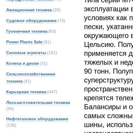
эксплуатации 
Авиационная техника
(20)
условиях как 
Судовое оборудование
(73)
пески, укатан
Гусеничная техника
(63)
окружающего в
Power Plants Sale
(81)
Цельсию. Пол
применяется д
Силовые агрегаты
(161)
тяжелых и нед
Колеса и диски
(31)
90 тонн. Полу
Сельскохозяйственная
суперструкту
техника
(41)
пространствен
Карьерная техника
(447)
крепятся теле
Лесозаготовительная техника
Балансиры и о
(99)
самых сложны
Нефтегазовое оборудование
шины, использ
(136)