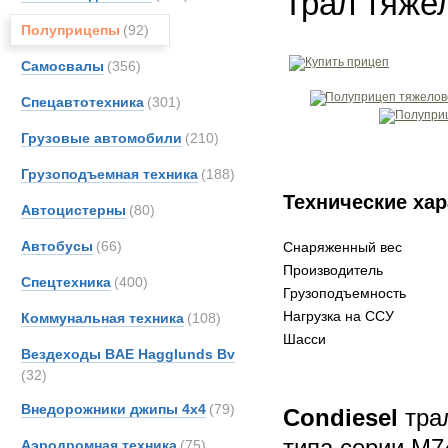
Трал тяже
Полуприцепы
(92)
Самосвалы
(356)
Спецавтотехника
(301)
Грузовые автомобили
(210)
Грузоподъемная техника
(188)
Технические хар
Автоцистерны
(80)
Автобусы
(66)
Снаряженный вес
Производитель
Спецтехника
(400)
Грузоподъемность
Нагрузка на ССУ
Коммунальная техника
(108)
Шасси
Вездеходы BAE Hagglunds Bv
(32)
Внедорожники джипы 4х4
(79)
Condiesel
тра
типа серии М7
Аэродромная техника
(75)