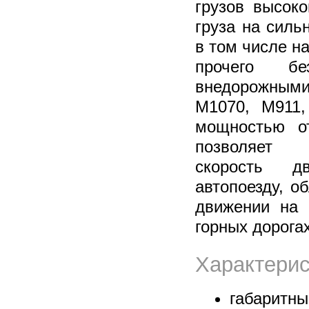
грузов высоко
груза на силь
в том числе на
прочего бе
внедорожным
M1070, M911
мощностью о
позволяет 
скорость дв
автопоезду, о
движении на 
горных дорогах
Характерис
габаритны