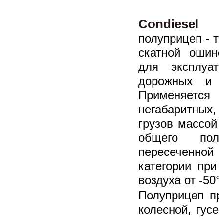
Condiese
полуприцеп - 
скатной ошин
для эксплуа
дорожных и 
Применяе
негабаритны
грузов массой
общего по
пересеченной
категории пр
воздуха от -50
Полуприцеп п
колесной, гус