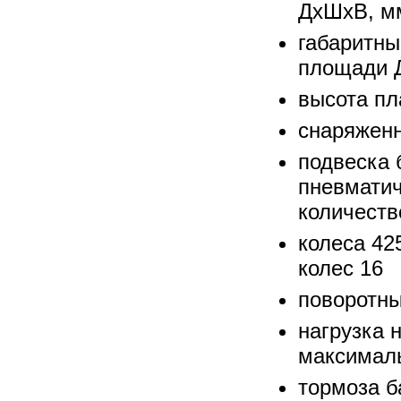
ДхШхВ, мм
габаритны
площади 
высота пл
снаряженн
подвеска 
пневмати
количеств
колеса 42
колес 16
поворотны
нагрузка 
максималь
тормоза 