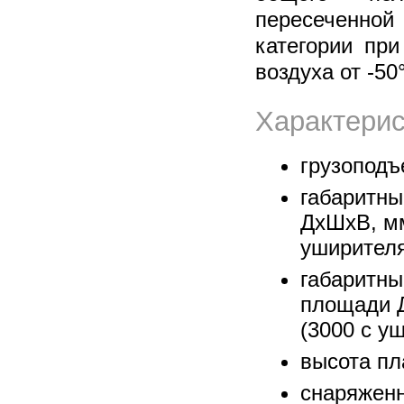
пересеченной
категории пр
воздуха от -50
Характерис
грузоподъ
габаритны
ДхШхВ, мм
уширител
габаритны
площади Д
(3000 с у
высота пл
снаряженн