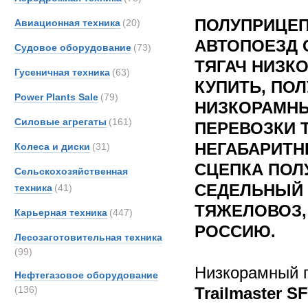
ПОЛУПРИЦЕ
Авиационная техника
(20)
АВТОПОЕЗД 
Судовое оборудование
(73)
ТЯГАЧ НИЗКО
Гусеничная техника
(63)
КУПИТЬ, ПО
Power Plants Sale
(79)
НИЗКОРАМНЫ
Силовые агрегаты
(161)
ПЕРЕВОЗКИ
НЕГАБАРИТН
Колеса и диски
(31)
СЦЕПКА ПОЛ
Сельскохозяйственная
СЕДЕЛЬНЫЙ 
техника
(41)
ТЯЖЕЛОВОЗ,
Карьерная техника
(447)
РОССИЮ.
Лесозаготовительная техника
(99)
Низкорамный 
Нефтегазовое оборудование
(136)
Trailmaster S