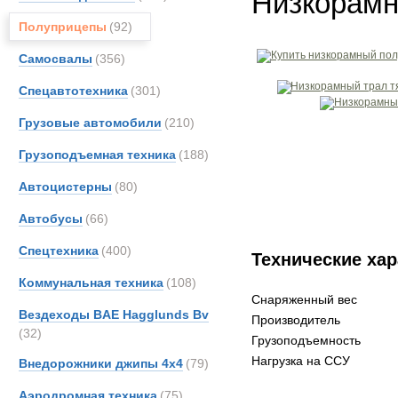
Низкорамн
Полуприцепы
(92)
Самосвалы
(356)
Спецавтотехника
(301)
Грузовые автомобили
(210)
Грузоподъемная техника
(188)
Автоцистерны
(80)
Автобусы
(66)
Спецтехника
(400)
Технические хар
Коммунальная техника
(108)
Снаряженный вес
Вездеходы BAE Hagglunds Bv
Производитель
(32)
Грузоподъемность
Нагрузка на ССУ
Внедорожники джипы 4х4
(79)
Аэродромная техника
(75)