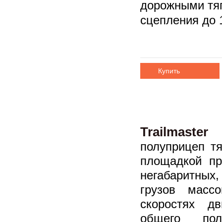
дорожными тяг
сцепления д
Купить
Trailmaste
полуприцеп т
площадкой пр
негабаритны
грузов масс
скоростях д
общего по