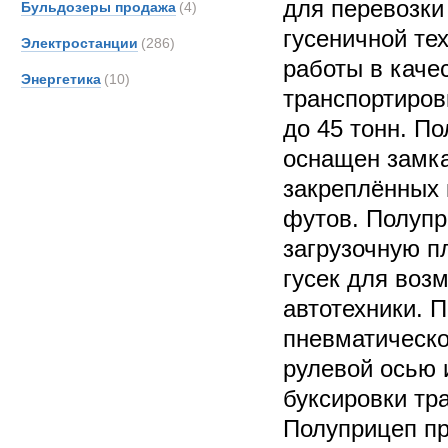
для перевозки
Бульдозеры продажа
(4)
гусеничной те
Электростанции
(286)
работы в каче
Энергетика
(10)
транспортиров
до 45 тонн. П
оснащен замка
закреплённых 
футов. Полупр
загрузочную п
гусек для возм
автотехники. 
пневматическо
рулевой осью 
буксировки тр
Полуприцеп пр