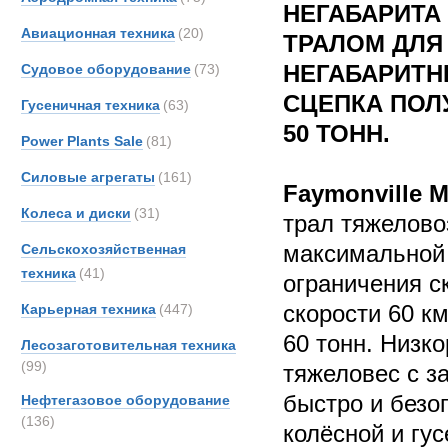
НЕГАБАРИТА
Авиационная техника
(20)
ТРАЛОМ ДЛЯ
НЕГАБАРИТН
Судовое оборудование
(73)
СЦЕПКА ПОЛ
Гусеничная техника
(63)
50 ТОНН.
Power Plants Sale
(81)
Силовые агрегаты
(161)
Faymonville 
Колеса и диски
(31)
трал тяжелово
максимальной 
Сельскохозяйственная
техника
(41)
ограничения ск
скорости 60 к
Карьерная техника
(447)
60 тонн. Низк
Лесозаготовительная техника
(99)
тяжеловес с з
быстро и безо
Нефтегазовое оборудование
(136)
колёсной и гу