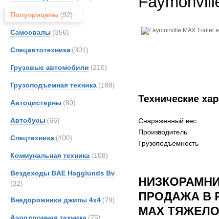
Faymonvill
Полуприцепы
(92)
Самосвалы
(356)
Спецавтотехника
(301)
Грузовые автомобили
(210)
Грузоподъемная техника
(188)
Технические хар
Автоцистерны
(80)
Автобусы
(66)
Снаряженный вес
Производитель
Спецтехника
(400)
Грузоподъемность
Коммунальная техника
(108)
Вездеходы BAE Hagglunds Bv
НИЗКОРАМНИ
(32)
ПРОДАЖА В 
Внедорожники джипы 4х4
(79)
MAX ТЯЖЕЛО
Аэродромная техника
(75)