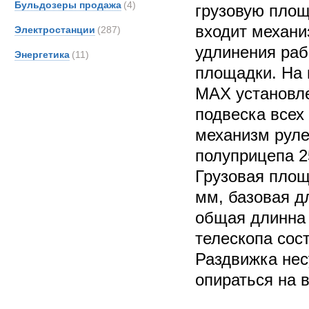
Бульдозеры продажа
(4)
грузовую площ
входит механи
Электростанции
(287)
удлинения раб
Энергетика
(11)
площадки. На 
MAX установл
подвеска всех
механизм руле
полуприцепа 25
Грузовая площ
мм, базовая д
общая длинна
телескопа сос
Раздвижка несу
опираться на 