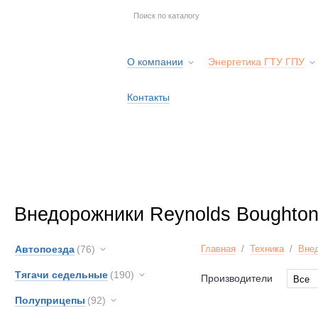
О компании
Энергетика ГТУ ГПУ
Контакты
Внедорожники Reynolds Boughto
Автопоезда
(76)
Главная
/
Техника
/
Вне
Тягачи седельные
(190)
Производители
Все
Все
Полуприцепы
(92)
Bough