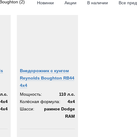
Boughton
(2)
Новинки
Акции
В наличии
Все пре
ds
Внедорожник с кунгом
Reynolds Boughton RB44
4x4
л.с.
Мощность:
110 л.с.
4x4
Колёсная формула:
4x4
4x4
Шасси:
рамное Dodge
RAM