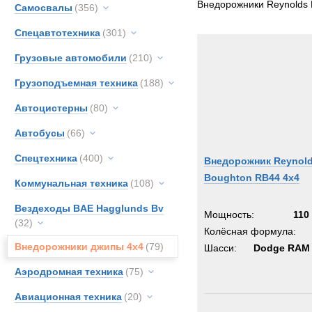
Внедорожники Reynolds 
Самосвалы
(356)
Спецавтотехника
(301)
Грузовые автомобили
(210)
Грузоподъемная техника
(188)
Автоцистерны
(80)
Автобусы
(66)
Спецтехника
(400)
Внедорожник Reynol
Boughton RB44 4x4
Коммунальная техника
(108)
Вездеходы BAE Hagglunds Bv
Мощность:
110 
(32)
Колёсная формула:
Внедорожники джипы 4х4
(79)
Шасси:
Dodge RAM 
Аэродромная техника
(75)
Авиационная техника
(20)