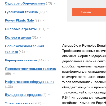
Судовое оборудование
(73)
Гусеничная техника
(63)
Купить
Power Plants Sale
(79)
Силовые агрегаты
(161)
Колеса и диски
(31)
Автомобили Reynolds Bough
Сельскохозяйственная
Требования военных отлича
техника
(41)
обычных. Серия внедорожни
Карьерная техника
(447)
доработанная кабина лёгког
коробка перемены передач 
Лесозаготовительная техника
платформы для стандартизи
(99)
коммерческого назначения. 
Нефтегазовое оборудование
типов автомобилей, полный
(136)
обладает мощной и прочной
трансмиссией с понижающим
Бульдозеры продажа
(4)
RB44 интересна для создан
хозяйства. Компания ЕвроН
Электростанции
(286)