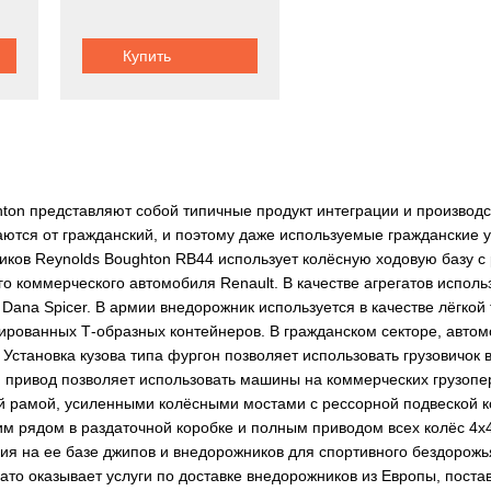
Купить
ton представляют собой типичные продукт интеграции и производс
ются от гражданский, и поэтому даже используемые гражданские у
ков Reynolds Boughton RB44 использует колёсную ходовую базу с
о коммерческого автомобиля Renault. В качестве агрегатов исполь
Dana Spicer. В армии внедорожник используется в качестве лёгкой
рованных Т-образных контейнеров. В гражданском секторе, автом
Установка кузова типа фургон позволяет использовать грузовичок 
 привод позволяет использовать машины на коммерческих грузопер
 рамой, усиленными колёсными мостами с рессорной подвеской ко
 рядом в раздаточной коробке и полным приводом всех колёс 4х4.
ия на ее базе джипов и внедорожников для спортивного бездорожья
ато оказывает услуги по доставке внедорожников из Европы, поста