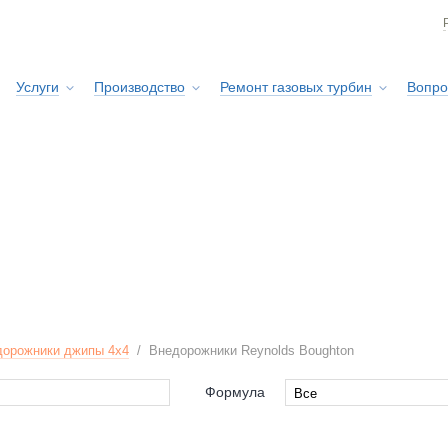
Услуги
Производство
Ремонт газовых турбин
Вопро
Сервисная служба
n
дорожники джипы 4х4
/
Внедорожники Reynolds Boughton
Формула
Все
Все
ton
4x4