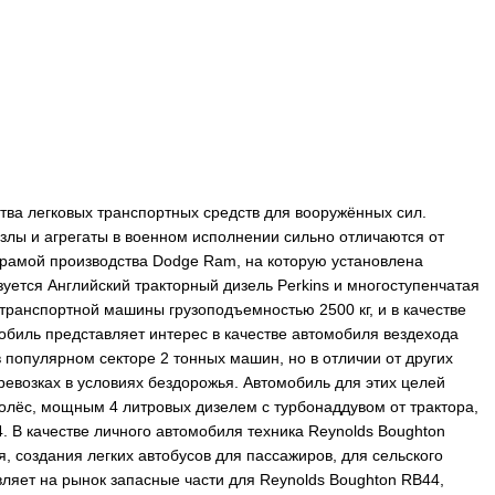
тва легковых транспортных средств для вооружённых сил.
злы и агрегаты в военном исполнении сильно отличаются от
 рамой производства Dodge Ram, на которую установлена
зуется Английский тракторный дизель Perkins и многоступенчатая
 транспортной машины грузоподъемностью 2500 кг, и в качестве
обиль представляет интерес в качестве автомобиля вездехода
в популярном секторе 2 тонных машин, но в отличии от других
евозках в условиях бездорожья. Автомобиль для этих целей
лёс, мощным 4 литровых дизелем с турбонаддувом от трактора,
 В качестве личного автомобиля техника Reynolds Boughton
, создания легких автобусов для пассажиров, для сельского
вляет на рынок запасные части для Reynolds Boughton RB44,