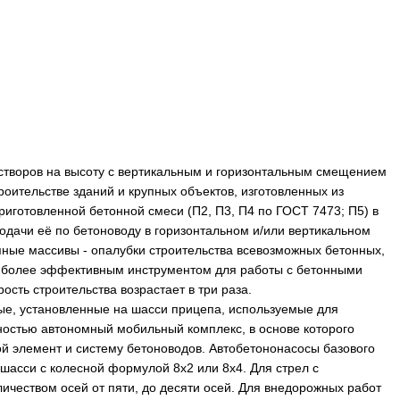
астворов на высоту с вертикальным и горизонтальным смещением
оительстве зданий и крупных объектов, изготовленных из
иготовленной бетонной смеси (П2, П3, П4 по ГОСТ 7473; П5) в
одачи её по бетоноводу в горизонтальном и/или вертикальном
пные массивы - опалубки строительства всевозможных бетонных,
я более эффективным инструментом для работы с бетонными
сть строительства возрастает в три раза.
ые, установленные на шасси прицепа, используемые для
ностью автономный мобильный комплекс, в основе которого
й элемент и систему бетоноводов. Автобетононасосы базового
шасси с колесной формулой 8х2 или 8х4. Для стрел с
чеством осей от пяти, до десяти осей. Для внедорожных работ