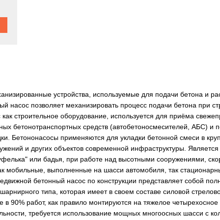
ханизированные устройства, используемые для подачи бетона и р
ый насос позволяет механизировать процесс подачи бетона при стр
 как строительное оборудование, используется для приёма свежепр
ных бетонотранспортных средств (автобетоносмесителей, АБС) и п
дки. Бетононасосы применяются для укладки бетонной смеси в кру
ужений и других объектов современной инфраструктуры. Являетс
фелька" или бадья, при работе над высотными сооружениями, скоро
ак мобильные, выполненные на шасси автомобиля, так стационарн
едвижной бетонный насос по конструкции представляет собой пол
арнирного типа, которая имеет в своем составе силовой стрелово
е в 90% работ, как правило монтируются на тяжелое четырехосное 
ьности, требуется использование мощных многоосных шасси с коли