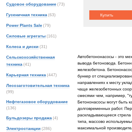
Судовое оборудование
(73)
Гусеничная техника
(63)
Купить
Power Plants Sale
(79)
Силовые агрегаты
(161)
Колеса и диски
(31)
Автобетононасосы - это ме
Сельскохозяйственная
вывода бетоновода. Бетонн
техника
(41)
железобетона. Бетононасос
Карьерная техника
(447)
бункер от специализирован
направлениях к месту укла
Лесозаготовительная техника
чаще железобетонных соор
(99)
смесями чем, например, "ту
Нефтегазовое оборудование
Бетононасосы могут быть к
(136)
долговременных работ. Пер
раскладывающееся стрела ш
Бульдозеры продажа
(4)
типа, массово используемы
максимальной производител
Электростанции
(286)