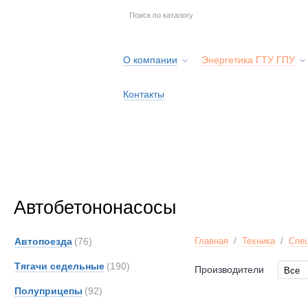
О компании
Энергетика ГТУ ГПУ
Контакты
Автобетононасосы
Автопоезда
(76)
Главная
/
Техника
/
Спец
Тягачи седельные
(190)
Производители
Все
Все
Полуприцепы
(92)
Milita