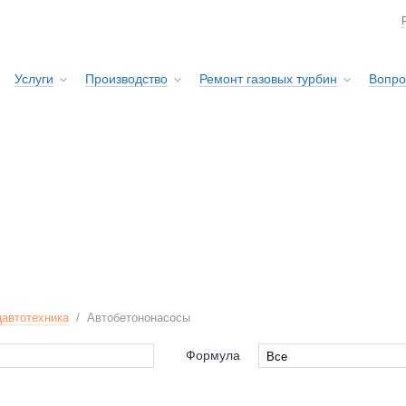
Услуги
Производство
Ремонт газовых турбин
Вопро
Сервисная служба
автотехника
/
Автобетононасосы
Формула
Все
Все
ry
10x6