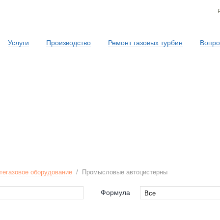
Услуги
Производство
Ремонт газовых турбин
Вопро
Сервисная служба
егазовое оборудование
/
Промысловые автоцистерны
Формула
Все
Все
8x8