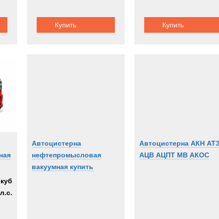
Купить
Купить
Автоцистерна
Автоцистерна АКН АТ
ная
нефтепромысловая
АЦВ АЦПТ МВ АКОС
вакуумная купить
.куб
л.с.