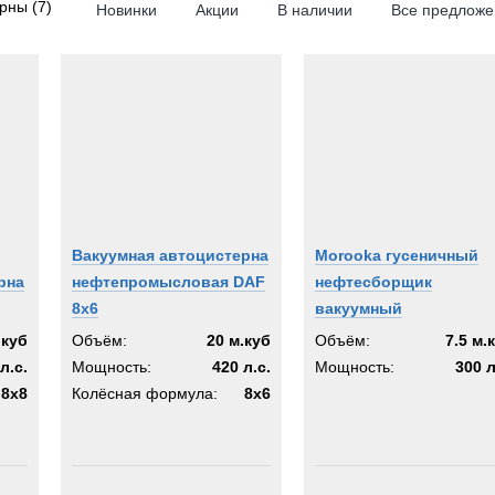
ерны
(7)
Новинки
Акции
В наличии
Все предложе
8x6
oka
KOSH
th
og
Вакуумная автоцистерна
Morooka гусеничный
рна
нефтепромысловая DAF
нефтесборщик
8x6
вакуумный
.куб
Объём:
20 м.куб
Объём:
7.5 м.
л.с.
Мощность:
420 л.с.
Мощность:
300 л
8x8
Колёсная формула:
8x6