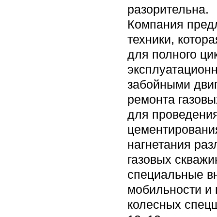
разорительна.
Компания предл
техники, котора
для полного ци
эксплуатационн
забойными двиг
ремонта газовы
для проведения
цементировани
нагнетания раз
газовых скважи
специальные в
мобильности и 
колесных спецш