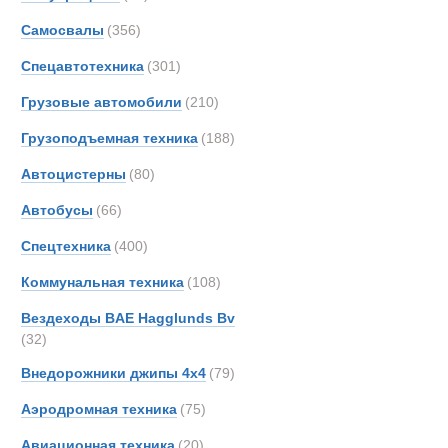
Все
Самосвалы
(356)
Газоперекач
Ashok
Astra
Спецавтотехника
(301)
Новинки
Акции
BAE
Грузовые автомобили
(210)
Bedfo
Грузоподъемная техника
(188)
CATE
DAF
Автоцистерны
(80)
Danth
Автобусы
(66)
FAUN
Спецтехника
(400)
GE
Haggl
Коммунальная техника
(108)
Iveco
Вездеходы BAE Hagglunds Bv
Kalma
(32)
Kassb
Внедорожники джипы 4х4
(79)
Liebhe
Аэродромная техника
(75)
MAN
MCE
Авиационная техника
(20)