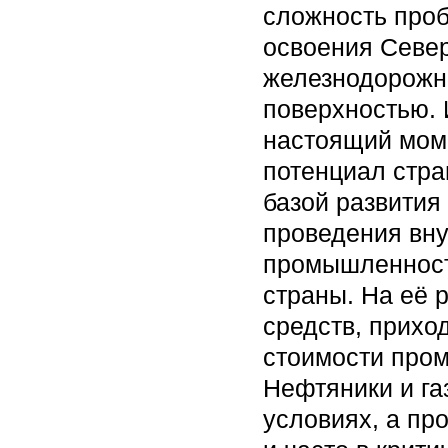
сложность проб
освоения Север
железнодорожны
поверхностью. 
настоящий моме
потенциал стр
базой развития
проведения вну
промышленност
страны. На её 
средств, прихо
стоимости про
Нефтяники и га
условиях, а пр