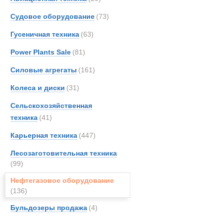
Merce
Газотурбинн
Судовое оборудование
(73)
Moro
Новинки
Акции
Гусеничная техника
(63)
OSH
Prino
Power Plants Sale
(81)
Siem
Силовые агрегаты
(161)
Toyot
Колеса и диски
(31)
UBR
Unim
Сельскохозяйственная
техника
(41)
Карьерная техника
(447)
Лесозаготовительная техника
(99)
Нефтегазовое оборудование
(136)
Бульдозеры продажа
(4)