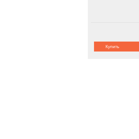
Купить
Нефтегазодо
Новинки
Акции