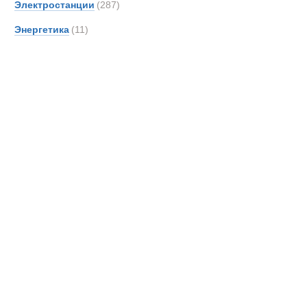
ГРП двигате
Электростанции
(287)
Энергетика
(11)
Новинки
Акции
Газовые ком