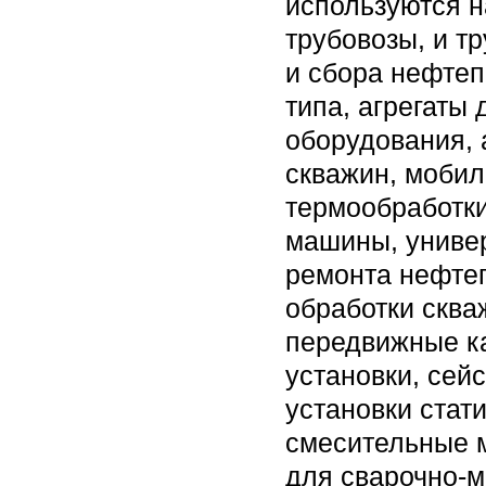
используются н
трубовозы, и т
и сбора нефтеп
типа, агрегаты
оборудования, 
скважин, мобил
термообработки
машины, универ
ремонта нефтег
обработки сква
передвижные к
установки, сей
установки стат
смесительные м
для сварочно-