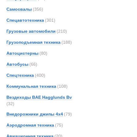
Все
Самосвалы
(356)
Газоперекач
Ashok
Astra
Спецавтотехника
(301)
Новинки
Акции
BAE
Грузовые автомобили
(210)
Bedfo
Грузоподъемная техника
(188)
CATE
DAF
Автоцистерны
(80)
Danth
Автобусы
(66)
FAUN
Спецтехника
(400)
GE
Haggl
Коммунальная техника
(108)
Iveco
Вездеходы BAE Hagglunds Bv
Kalma
(32)
Kassb
Внедорожники джипы 4х4
(79)
Liebhe
Аэродромная техника
(75)
MAN
MCE
Авиационная техника
(20)