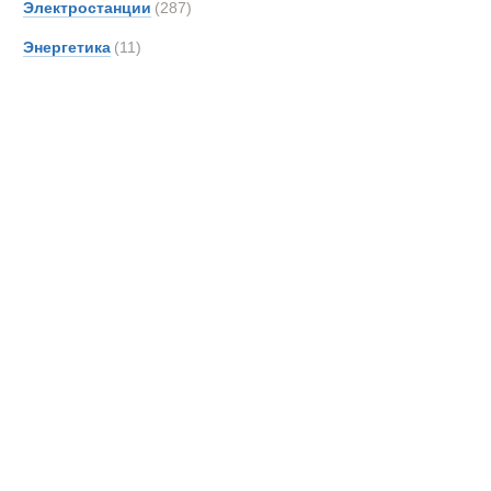
ГРП двигате
Электростанции
(287)
Энергетика
(11)
Новинки
Акции
Газовые ком