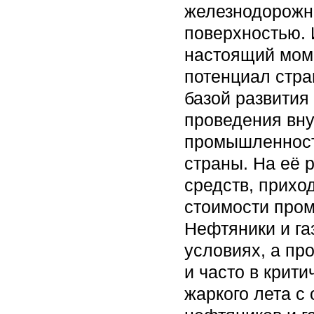
железнодорожны
поверхностью. 
настоящий моме
потенциал стр
базой развития
проведения вну
промышленност
страны. На её 
средств, прихо
стоимости про
Нефтяники и га
условиях, а пр
и часто в крит
жаркого лета с