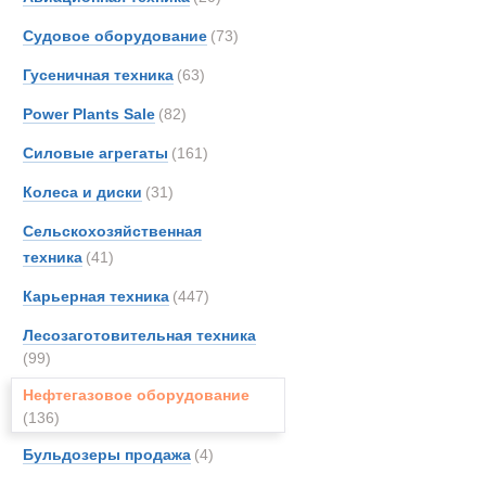
Merce
Газотурбинн
Судовое оборудование
(73)
Moro
Новинки
Акции
Гусеничная техника
(63)
OSH
Prino
Power Plants Sale
(82)
Siem
Силовые агрегаты
(161)
Toyot
Колеса и диски
(31)
UBR
Unim
Сельскохозяйственная
техника
(41)
Карьерная техника
(447)
Лесозаготовительная техника
(99)
Нефтегазовое оборудование
(136)
Бульдозеры продажа
(4)