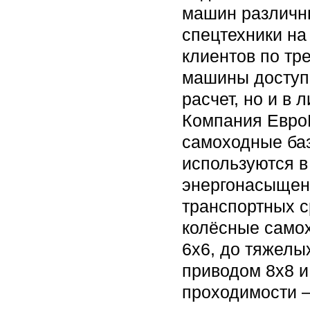
машин различн
спецтехники на
клиентов по тр
машины доступн
расчет, но и в л
Компания ЕвроН
самоходные ба
используются в
энергонасыщенн
транспортных с
колёсные самох
6х6, до тяжел
приводом 8х8 и
проходимости —