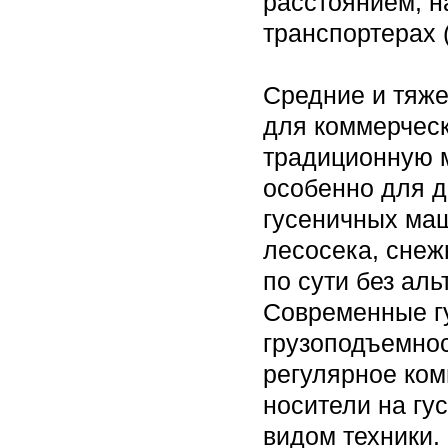
расстоянием, н
транспортерах 
Средние и тяж
для коммерческ
традиционную 
особенно для д
гусеничных маш
лесосека, снеж
по сути без ал
Современные г
грузоподъемнос
регулярное ком
носители на гу
видом техники.