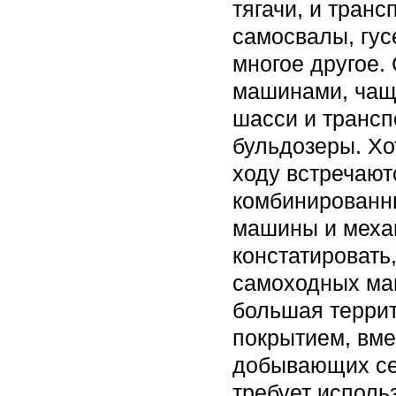
тягачи, и транс
самосвалы, гус
многое другое.
машинами, чащ
шасси и трансп
бульдозеры. Хо
ходу встречаю
комбинированн
машины и меха
констатировать
самоходных маш
большая террит
покрытием, вм
добывающих сек
требует исполь