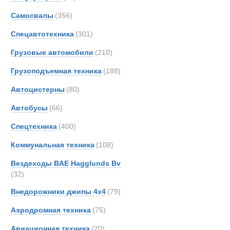
Все
Самосвалы
(356)
Гусеничные 
BAE
CATE
Спецавтотехника
(301)
Новинки
Акции
Erkin
Грузовые автомобили
(210)
FOR
Грузоподъемная техника
(188)
Haggl
Jonya
Автоцистерны
(80)
Kassb
Автобусы
(66)
Koma
Спецтехника
(400)
Moro
Prino
Коммунальная техника
(108)
Volvo
Вездеходы BAE Hagglunds Bv
ГАЗ
(32)
Кург
Внедорожники джипы 4х4
(79)
Аэродромная техника
(75)
Авиационная техника
(20)