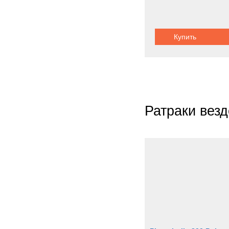
8.
Купить
Ратраки вез