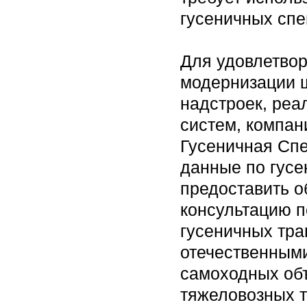
гусеничных сп
Для удовлетвор
модернизации 
надстроек, реа
систем, компан
Гусеничная Сп
данные по гусе
предоставить о
консультацию п
гусеничных тра
отечественным
самоходных объ
тяжеловозных т