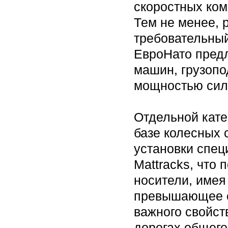
скоростных ком
Тем не менее, 
требовательный
ЕвроНато предл
машин, грузопод
мощностью сило
Отдельной кат
базе колесных 
установки спец
Mattracks, что 
носители, имея
превышающее о
важного свойст
дорогах общего