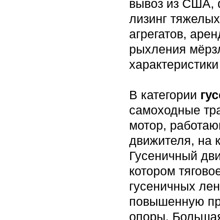
вывоз из США, 
лизинг тяжелы
агрегатов, аре
рыхления мёрзл
характеристики
В категории
гу
самоходные тр
мотор, работаю
движителя, на 
Гусеничный дв
котором тягово
гусеничных лен
повышенную пр
опоры. Больша