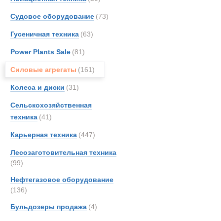
Merce
CAT дизельн
Судовое оборудование
(73)
Perki
Новинки
Акции
Гусеничная техника
(63)
Rocki
Rope
Power Plants Sale
(81)
Rotax
Силовые агрегаты
(161)
Rotzl
Колеса и диски
(31)
Starfl
Syke
Сельскохозяйственная
Unim
техника
(41)
Volvo
Карьерная техника
(447)
Werne
Лесозаготовительная техника
Ziegle
(99)
Нефтегазовое оборудование
(136)
Бульдозеры продажа
(4)