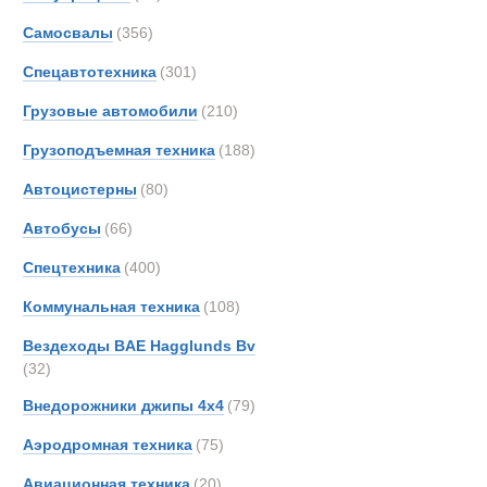
Все
Самосвалы
(356)
Локомотивны
Bedfo
Bough
Спецавтотехника
(301)
Новинки
Акции
CATE
Грузовые автомобили
(210)
Carco
Грузоподъемная техника
(188)
Cumm
Danth
Автоцистерны
(80)
Detroi
Автобусы
(66)
Deutz
Спецтехника
(400)
Holm
Hyster
Коммунальная техника
(108)
Jagua
Вездеходы BAE Hagglunds Bv
Kinsh
(32)
Koma
Внедорожники джипы 4х4
(79)
Liebhe
Аэродромная техника
(75)
MAN
MTU
Авиационная техника
(20)