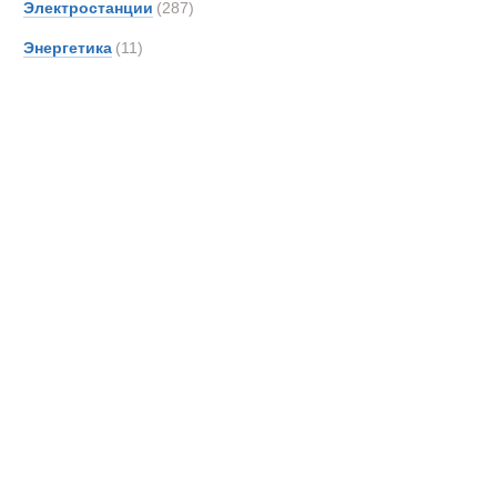
Cummins диз
Электростанции
(287)
Энергетика
(11)
Liebherr диз