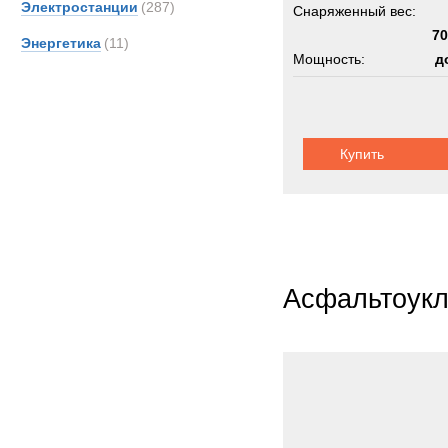
Электростанции
(287)
Снаряженный вес:
SAN
70
Энергетика
(11)
Sedidr
Мощность:
д
Siem
Шасси:
трак
Stein
TER
Купить
Unim
Valme
Volvo
Winge
Wirth
Асфальтоукл
XCM
Zooml
Кама