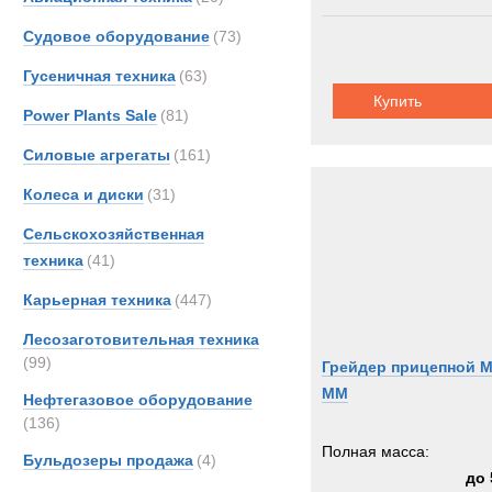
Hitach
Судовое оборудование
(73)
Hydr
Гусеничная техника
(63)
Inger
Купить
Iveco
Power Plants Sale
(81)
JCB
Силовые агрегаты
(161)
John-
Колеса и диски
(31)
Koma
Liebhe
Сельскохозяйственная
MAN
техника
(41)
Manit
Карьерная техника
(447)
Merce
Лесозаготовительная техника
Metal
(99)
Грейдер прицепной 
Moffe
MM
Нефтегазовое оборудование
OK
(136)
PAUS
Полная масса:
Бульдозеры продажа
(4)
PTH
до 
Rotzl