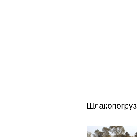
Шлакопогруз