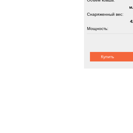
Объём ковша:
м
Снаряженный вес:
4
Мощность:
Колёсная формула:
Купить
Грузоподъемность:
1
Колесные эк
Новинки
Акции