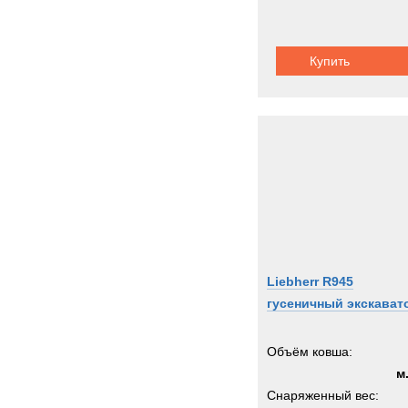
Купить
Liebherr R945
гусеничный экскават
Объём ковша:
м
Снаряженный вес: