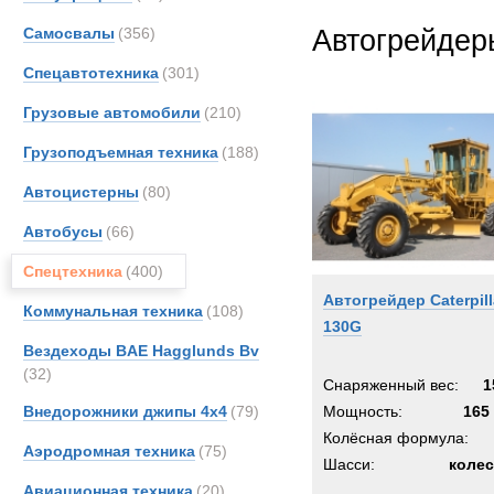
Все
Самосвалы
(356)
Автогрейдер
Ahlm
Aveli
Спецавтотехника
(301)
Bunc
Грузовые автомобили
(210)
CATE
Грузоподъемная техника
(188)
Casag
Case
Автоцистерны
(80)
DAF
Автобусы
(66)
DOO
Спецтехника
(400)
EDE
Автогрейдер Caterpill
EM Dri
Коммунальная техника
(108)
130G
Entwi
Вездеходы BAE Hagglunds Bv
FiatAl
(32)
Снаряженный вес:
1
Foec
Внедорожники джипы 4х4
(79)
Мощность:
165 
Haggl
Колёсная формула:
Аэродромная техника
(75)
Ham
Шасси:
коле
Haulo
Авиационная техника
(20)