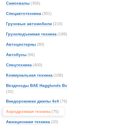
Аэродромные
Самосвалы
(356)
BAE
Новинки
Акции
Спецавтотехника
(301)
Brock
Buche
Грузовые автомобили
(210)
CATE
Грузоподъемная техника
(188)
DAF
Автоцистерны
(80)
Danth
Dougl
Автобусы
(66)
FAUN
Спецтехника
(400)
Grove
Коммунальная техника
(108)
Iveco
JCB
Вездеходы BAE Hagglunds Bv
(32)
Kroll
Merce
Внедорожники джипы 4х4
(79)
OSH
Аэродромная техника
(75)
Schmi
Авиационная техника
(20)
Still
Аэродромны