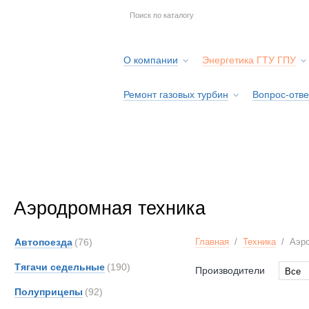
О компании
Энергетика ГТУ ГПУ
Ремонт газовых турбин
Вопрос-отве
Серв
Аэродромная техника
Автопоезда
(76)
Главная
/
Техника
/
Аэро
Тягачи седельные
(190)
Производители
Все
Все
Полуприцепы
(92)
Aurep