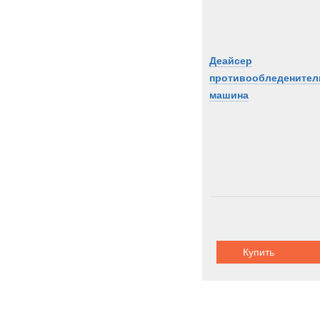
Деайсер
противообледенител
машина
Купить