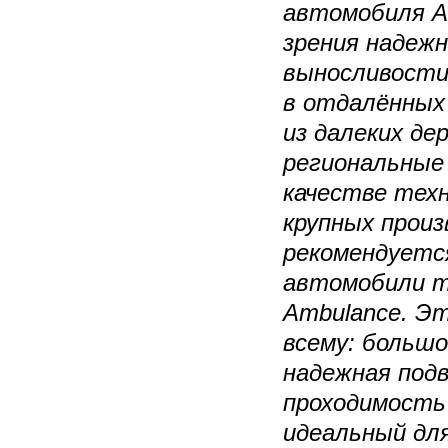
автомобиля А
зрения надеж
выносливости
в отдалённых 
из далеких де
региональные
качестве тех
крупных прои
рекомендуетс
автомобили 
Ambulance. Э
всему: больш
надежная под
проходимост
идеальный для