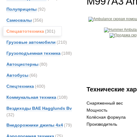
M997A3 Am
Полуприцепы
(92)
Самосвалы
(356)
Спецавтотехника
(301)
Грузовые автомобили
(210)
Грузоподъемная техника
(188)
Автоцистерны
(80)
Автобусы
(66)
Спецтехника
(400)
Технические хар
Коммунальная техника
(108)
Снаряженный вес
Вездеходы BAE Hagglunds Bv
Мощность
(32)
Колёсная формула
Производитель
Внедорожники джипы 4х4
(79)
Аэродромная техника
(75)