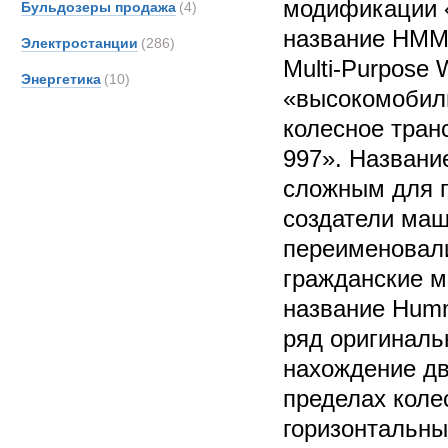
модификации 
Бульдозеры продажа
(4)
название HMMW
Электростанции
(286)
Multi-Purpose 
Энергетика
(10)
«высокомобил
колесное тран
997». Названи
сложным для п
создатели ма
переименовал
гражданские 
название Hum
ряд оригиналь
нахождение дв
пределах коле
горизонтальны