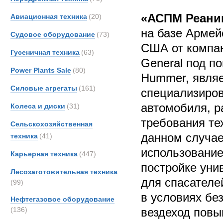
«АСПМ Реани
Авиационная техника
(20)
на базе Армей
Судовое оборудование
(73)
США от компа
Гусеничная техника
(63)
General под п
Power Plants Sale
(80)
Hummer, явля
Силовые агрегаты
(161)
специализиров
автомобиля, р
Колеса и диски
(31)
требования те
Сельскохозяйственная
данном случае
техника
(41)
использование
Карьерная техника
(447)
постройке уни
Лесозаготовительная техника
для спасателе
(99)
в условиях бе
Нефтегазовое оборудование
(136)
вездеход повы