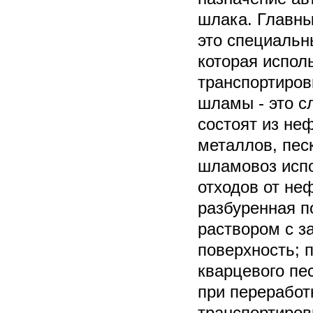
шлака. Главны
это специальн
которая испол
транспортиро
шламы - это с
состоят из неф
металлов, пес
шламовоз испо
отходов от не
разбуренная п
раствором с з
поверхность; 
кварцевого пес
при переработ
транспортиров