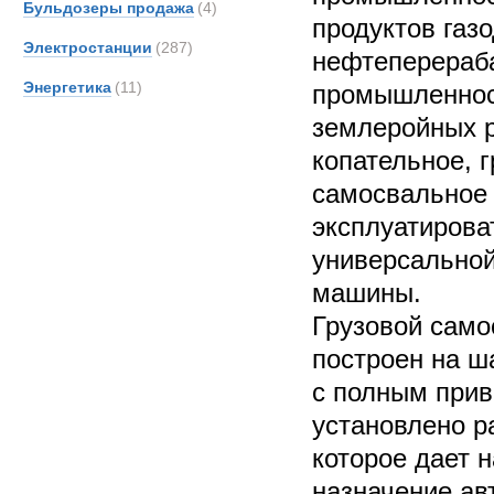
Бульдозеры продажа
(4)
продуктов га
Электростанции
(287)
нефтеперера
Энергетика
(11)
промышленност
землеройных р
копательное, 
самосвальное 
эксплуатирова
универсально
машины.
Грузовой само
построен на ш
с полным прив
установлено р
которое дает 
назначение ав