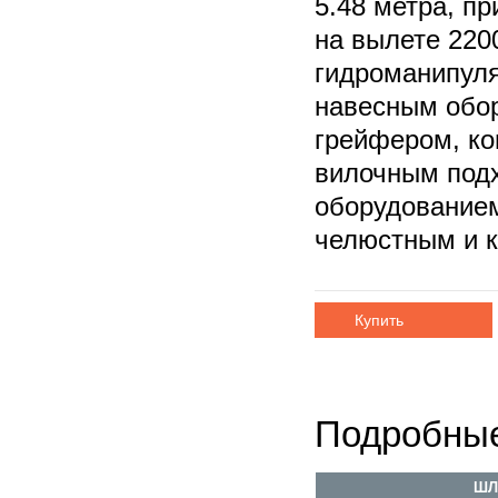
5.48 метра, п
на вылете 2200
гидроманипул
навесным обор
грейфером, к
вилочным под
оборудование
челюстным и 
Купить
Подробные
ШЛ