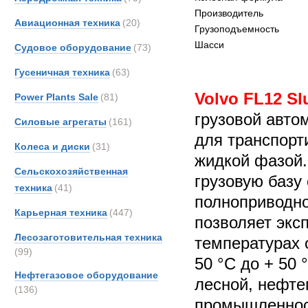
Производитель
Авиационная техника
(20)
Грузоподъемность
Шасси
Судовое оборудование
(73)
Гусеничная техника
(63)
Volvo FL12 Sl
Power Plants Sale
(81)
грузовой авто
Силовые агрегаты
(161)
для транспорт
Колеса и диски
(31)
жидкой фазой.
Сельскохозяйственная
грузовую базу
техника
(41)
полноприводно
Карьерная техника
(447)
позволяет экс
Лесозаготовительная техника
температурах 
(99)
50 °С до + 50
Нефтегазовое оборудование
лесной, нефте
(136)
промышленност