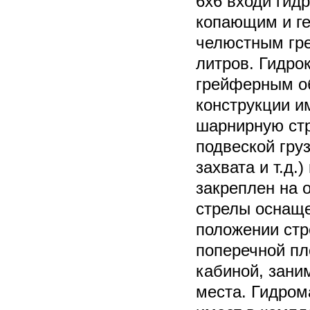
6х6 входи гид
копающим и г
челюстным гр
литров. Гидро
грейферным об
конструкции и
шарнирную стр
подвеской груз
захвата и т.д.
закреплен на 
стрелы оснаще
положении стр
поперечной пл
кабиной, зани
места. Гидро