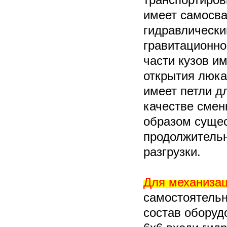
имеет самосва
гидравлическ
гравитационно
части кузов и
открытия люка 
имеет петли д
качестве смен
образом суще
продолжительн
разгрузки.
Для механизац
самостоятельн
состав обору