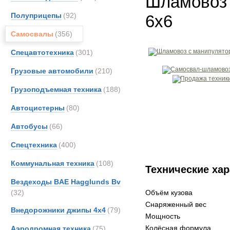
Шламовоз 
Полуприцепы
(92)
6x6
Самосвалы
(356)
Спецавтотехника
(301)
Грузовые автомобили
(210)
Грузоподъемная техника
(188)
Автоцистерны
(80)
Автобусы
(66)
Спецтехника
(400)
Коммунальная техника
(108)
Технические хар
Вездеходы BAE Hagglunds Bv
(32)
Объём кузова
Снаряженный вес
Внедорожники джипы 4х4
(79)
Мощность
Колёсная формула
Аэродромная техника
(75)