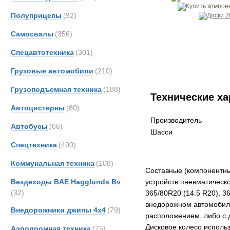
Полуприцепы
(92)
Самосвалы
(356)
Спецавтотехника
(301)
Грузовые автомобили
(210)
Грузоподъемная техника
(188)
Технические ха
Автоцистерны
(80)
Производитель
Автобусы
(66)
Шасси
Спецтехника
(400)
Коммунальная техника
(108)
Составные (компонентны
Вездеходы BAE Hagglunds Bv
устройств пневматическ
(32)
365/80R20 (14.5 R20), 3
внедорожном автомобил
Внедорожники джипы 4х4
(79)
расположением, либо с 
Дисковое колесо исполь
Аэродромная техника
(75)