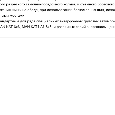
го разрезного замочно-посадочного кольца, и съемного бортового 
ржания шины на ободе, при использовании бескамерных шин, испол
ными местами.
тандартным для ряда специальных внедорожных грузовых автомоби
AN KAT 6x6, MAN KAT1 A1 8x8, и различных серий энергонасыщенн