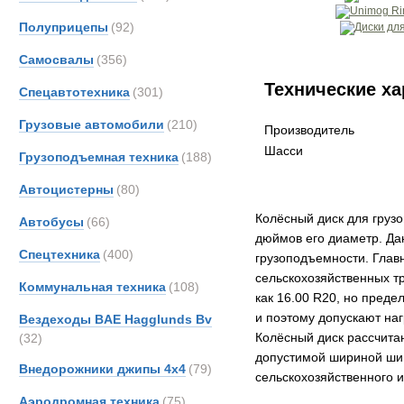
Полуприцепы
(92)
Самосвалы
(356)
Технические ха
Спецавтотехника
(301)
Грузовые автомобили
(210)
Производитель
Шасси
Грузоподъемная техника
(188)
Автоцистерны
(80)
Колёсный диск для грузо
Автобусы
(66)
дюймов его диаметр. Да
Спецтехника
(400)
грузоподъемности. Глав
сельскохозяйственных тр
Коммунальная техника
(108)
как 16.00 R20, но пред
и поэтому допускают наг
Вездеходы BAE Hagglunds Bv
Колёсный диск рассчита
(32)
допустимой шириной шин
Внедорожники джипы 4х4
(79)
сельскохозяйственного 
Аэродромная техника
(75)