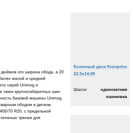
Колесный диск Kronprinz
1 дюймов это ширина обода, а 20
22.5x14.00
билях малой и средней
enz серий Unimog и
Шасси:
односкатная
ле таких крупногабаритных шин
ошиновка
мность базовой машины Unimog,
 сварным ободом и диском.
405/70 R20, с предельной
степенью трения для