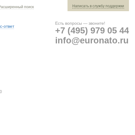
Написать в службу поддержки
Расширенный поиск
Есть вопросы — звоните!
с-ответ
+7 (495) 979 05 44
info@euronato.ru
Ваш заказ: 0 ед. техники »
Оплата и доставка
0