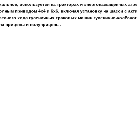
альное, используется на тракторах и энергонасыщенных агрег
олным приводом 4х4 и 6х6, включая установку на шасси с а
лесного хода гусеничных траковых машин гусенично-колёсног
ипа прицепы и полуприцепы.