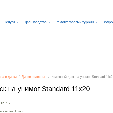
Услуги
Производство
Ремонт газовых турбин
Вопро
Сервисная служба
са и диски
/
Диски колесные
/
Колесный диск на унимог Standard 11x2
к на унимог Standard 11x20