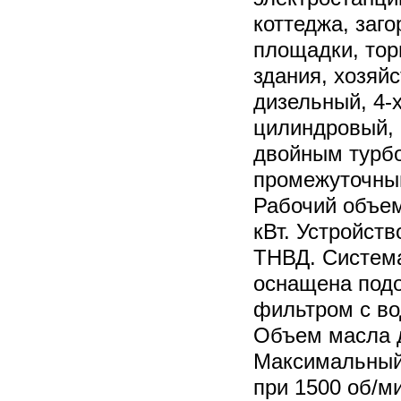
коттеджа, заг
площадки, тор
здания, хозяй
дизельный, 4-х
цилиндровый, 
двойным турб
промежуточны
Рабочий объем
кВт. Устройст
ТНВД. Система
оснащена под
фильтром с в
Объем масла д
Максимальный
при 1500 об/м