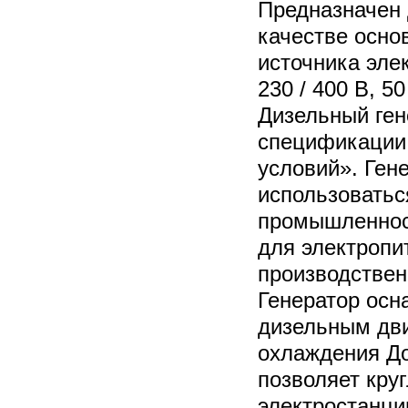
Предназначен 
качестве осно
источника эле
230 / 400 В, 5
Дизельный ген
спецификации
условий». Ген
использоватьс
промышленност
для электропи
производстве
Генератор ос
дизельным дви
охлаждения До
позволяет кру
электростанци