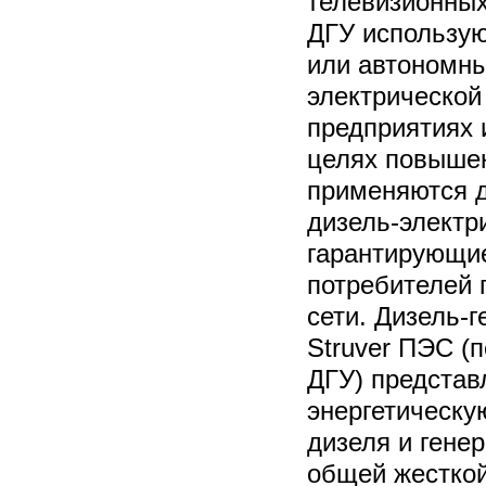
телевизионных
ДГУ использую
или автономны
электрической
предприятиях 
целях повыше
применяются д
дизель-электр
гарантирующи
потребителей 
сети. Дизель-
Struver ПЭС (
ДГУ) представ
энергетическу
дизеля и гене
общей жесткой