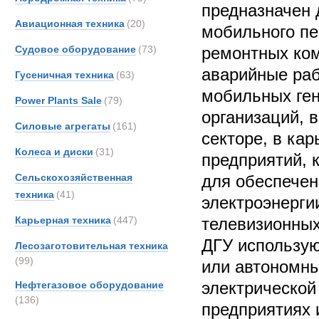
предназначен 
Авиационная техника
(20)
мобильного пе
Судовое оборудование
(73)
ремонтных ко
аварийные раб
Гусеничная техника
(63)
мобильных ген
Power Plants Sale
(79)
организаций, 
Силовые агрегаты
(161)
секторе, в ка
Колеса и диски
(31)
предприятий, 
Сельскохозяйственная
для обеспечен
техника
(41)
электроэнерги
Карьерная техника
(447)
телевизионных
ДГУ использую
Лесозаготовительная техника
(99)
или автономны
электрической
Нефтегазовое оборудование
(136)
предприятиях 