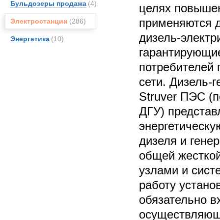
Бульдозеры продажа
(4)
целях повыше
применяются д
Электростанции
(286)
дизель-электр
Энергетика
(10)
гарантирующи
потребителей 
сети. Дизель-
Struver ПЭС (
ДГУ) представ
энергетическу
дизеля и гене
общей жесткой
узлами и сис
работу установ
обязательно в
осуществляющ