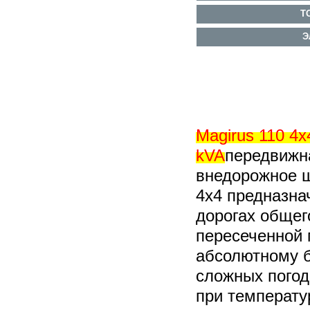
Т
Э
Magirus 110 4
kVA
передвижн
внедорожное 
4х4 предназна
дорогах общего
пересеченной 
абсолютному б
сложных погод
при температу