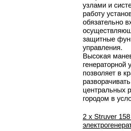
узлами и сис
работу установ
обязательно в
осуществляющ
защитные фун
управления.
Высокая мане
генераторной 
позволяет в к
разворачивать
центральных ра
городом в усл
2 х Struver 15
электрогенера