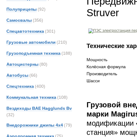
Передвижн
Полуприцепы
(92)
Struver
Самосвалы
(356)
Спецавтотехника
(301)
Грузовые автомобили
(210)
Технические хар
Грузоподъемная техника
(188)
Мощность
Автоцистерны
(80)
Колёсная формула
Производитель
Автобусы
(66)
Шасси
Спецтехника
(400)
Коммунальная техника
(108)
Грузовой вн
Вездеходы BAE Hagglunds Bv
марки Magiru
(32)
модификации 
Внедорожники джипы 4х4
(79)
станция» мощн
Аэродромная техника
(75)