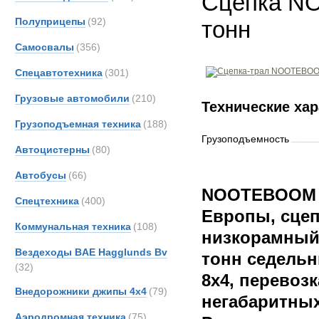
Сцепка N
Полуприцепы
(92)
тонн
Самосвалы
(356)
Спецавтотехника
(301)
Грузовые автомобили
(210)
Технические хар
Грузоподъемная техника
(188)
Грузоподъемность
Автоцистерны
(80)
Автобусы
(66)
NOOTEBOOM M
Спецтехника
(400)
Европы, сцеп
Коммунальная техника
(108)
низкорамный
Вездеходы BAE Hagglunds Bv
тонн седель
(32)
8x4, перевоз
Внедорожники джипы 4х4
(79)
негабаритных
Аэродромная техника
(75)