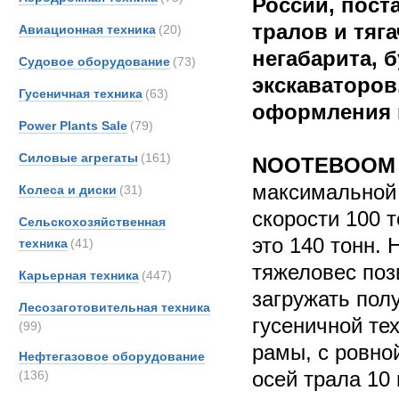
России, пост
тралов и тяг
Авиационная техника
(20)
негабарита, 
Судовое оборудование
(73)
экскаваторов
Гусеничная техника
(63)
оформления в
Power Plants Sale
(79)
Силовые агрегаты
(161)
NOOTEBOOM 
максимальной
Колеса и диски
(31)
скорости 100 т
Сельскохозяйственная
это 140 тонн.
техника
(41)
тяжеловес поз
Карьерная техника
(447)
загружать пол
Лесозаготовительная техника
гусеничной те
(99)
рамы, с ровно
Нефтегазовое оборудование
осей трала 10
(136)