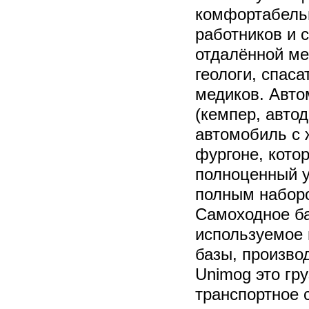
комфортабель
работников и 
отдалённой мес
геологи, спас
медиков. Авто
(кемпер, авто
автомобиль с
фургоне, кото
полноценный у
полным набор
Самоходное ба
используемое 
базы, произво
Unimog это гр
транспортное с