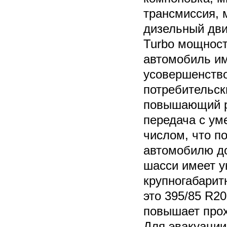
трансмиссия,
дизельный дв
Turbo мощност
автомобиль и
усовершенств
потребительски
повышающий ре
передача с у
числом, что п
автомобилю до
шасси имеет 
крупногабарит
это 395/85 R2
повышает про
Для эвакуации