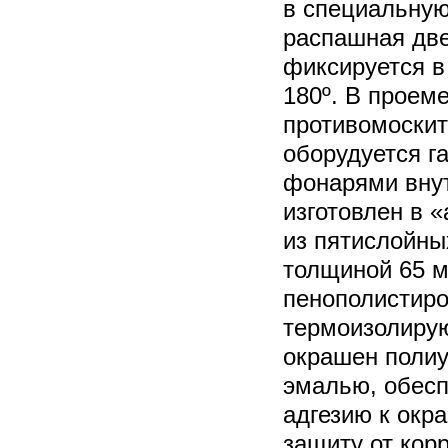
в специальную
распашная две
фиксируется в
180º. В проем
противомоскит
оборудуется г
фонарями внут
изготовлен в 
из пятислойны
толщиной 65 м
пенополистиро
термоизолирую
окрашен полиу
эмалью, обес
адгезию к окр
защиту от кор