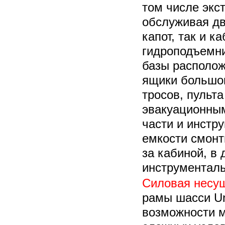
том числе экс
обслуживая дв
капот, так и 
гидроподъемни
базы располо
ящики большо
тросов, пульт
эвакуационны
части и инстр
емкости смонт
за кабиной, в
инструментал
Силовая несущ
рамы шасси Un
возможности 