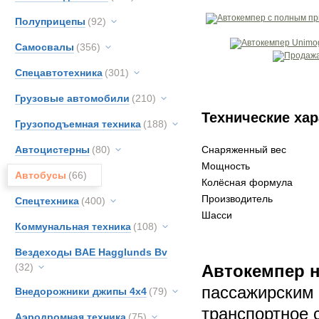
Полуприцепы
(92)
Самосвалы
(356)
Спецавтотехника
(301)
Грузовые автомобили
(210)
Технические хар
Грузоподъемная техника
(188)
Автоцистерны
(80)
Снаряженный вес
Мощность
Автобусы
(66)
Колёсная формула
Производитель
Спецтехника
(400)
Шасси
Коммунальная техника
(108)
Вездеходы BAE Hagglunds Bv
(32)
Автокемпер 
пассажирским 
Внедорожники джипы 4х4
(79)
транспортное 
Аэродромная техника
(75)