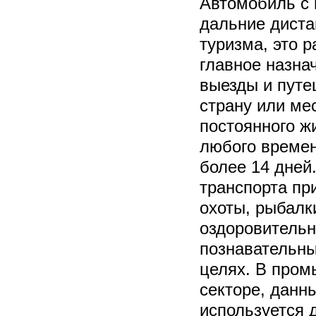
Автомобиль с
дальние диста
туризма, это 
главное назна
выезды и путе
страну или ме
постоянного ж
любого времен
более 14 дней
транспорта пр
охоты, рыбалк
оздоровительн
познавательны
целях. В про
секторе, данн
используется 