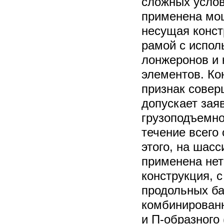
сложных услов
применена мо
несущая конст
рамой с испол
лонжеронов и 
элементов. Ко
признак совер
допускает зая
грузоподъемно
течение всего
этого, на шас
применена не
конструкция, 
продольных б
комбинированн
и П-образного