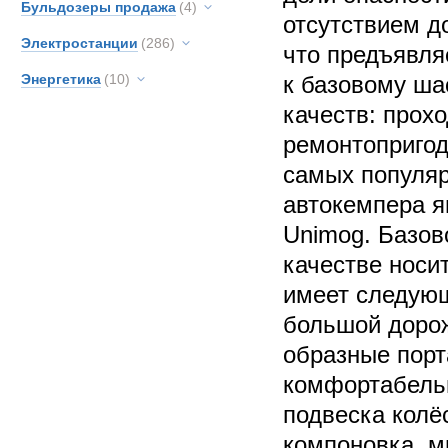
Бульдозеры продажа
(4)
отсутствием д
Электростанции
(286)
что предъявл
Энергетика
(10)
к базовому ша
качеств: прох
ремонтопригод
самых популяр
автокемпера я
Unimog. Базов
качестве носи
имеет следую
большой дорож
образные порт
комфортабель
подвеска колё
компоновка, м