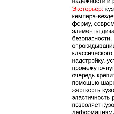
надежности и 
Экстерьер:
куз
кемпера-везде
форму, соврем
элементы диза
безопасности,
опрокидывании
классического
надстройку, у
промежуточную
очередь крепи
помощью шарн
жесткость куз
эластичность 
позволяет кузо
деформациям.