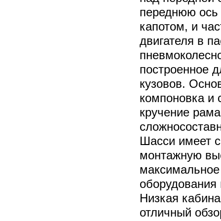
переднюю ось 
капотом, и ч
двигателя в п
пневмоколесно
построенное д
кузовов. Осно
компоновка и 
кручение рама
сложносоставн
Шасси имеет 
монтажную выс
максимальное
оборудования 
Низкая кабина
отличный обзо