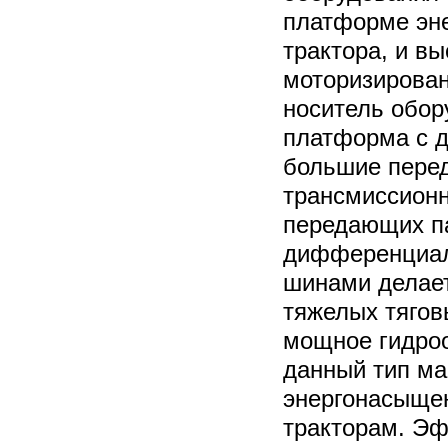
платформе эн
трактора, и в
моторизирован
носитель обор
платформа с д
большие перед
трансмиссионн
передающих па
дифференциал
шинами делает
тяжелых тягов
мощное гидроо
данный тип м
энергонасыщ
тракторам. Э