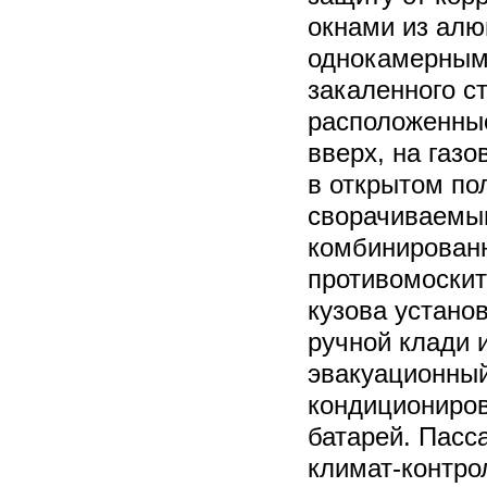
окнами из алю
однокамерным
закаленного ст
расположенные
вверх, на газ
в открытом п
сворачиваемы
комбинирован
противомоскит
кузова устано
ручной клади 
эвакуационный
кондициониров
батарей. Пасс
климат-контро