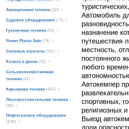
туристических
Авиационная техника
(20)
Автомобиль дл
Судовое оборудование
(73)
разновидность
Гусеничная техника
(63)
назначение ко
путешествия л
Power Plants Sale
(79)
местность, от
Силовые агрегаты
(161)
постоянного ж
Колеса и диски
(31)
любого времен
Сельскохозяйственная
автономностью
техника
(41)
Автокемпер пр
Карьерная техника
(447)
развлекательн
Лесозаготовительная техника
спортивных, г
(99)
религиозных и
Нефтегазовое оборудование
Выезд автокем
(136)
доли опасности