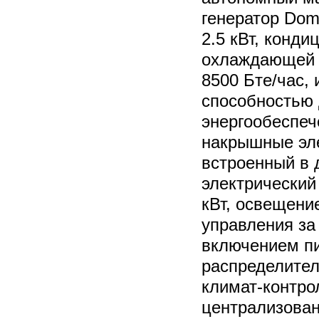
генератор Do
2.5 кВт, конди
охлаждающей 
8500 Бте/час, 
способностью 
энергообеспеч
накрышные эле
встроенный в 
электрический
кВт, освещени
управления за
включением п
распределите
климат-контро
централизован