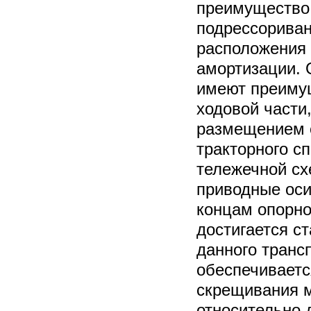
преимущество
подрессориван
расположения 
амортизации. 
имеют преимущ
ходовой части
размещением о
тракторного с
тележечной сх
приводные оси
концам опорно
достигается с
данного трансп
обеспечивает
скрещивания 
относительно д