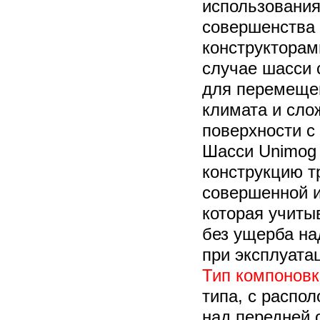
использования
совершенства
конструкторам
случае шасси 
для перемещен
климата и сло
поверхности с
Шасси Unimog 
конструкцию т
совершенной и
которая учиты
без ущерба на
при эксплуата
Тип компоновк
типа, с распо
над передней 