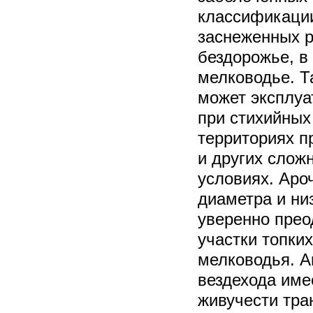
классификации
заснеженных р
бездорожье, в
мелководье. Т
может эксплуа
при стихийных
территориях п
и других слож
условиях. Ар
диаметра и ни
уверенно прео
участки топких
мелководья. А
вездехода име
живучести тра