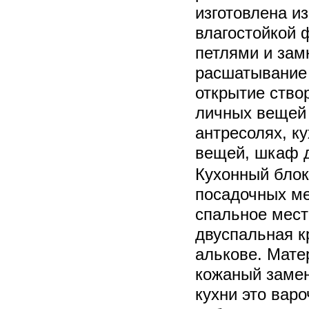
изготовлена и
влагостойкой 
петлями и за
расшатывание
открытие ство
личных вещей 
антресолях, к
вещей, шкаф д
Кухонный блок 
посадочных м
спальное мест
двуспальная к
алькове. Мате
кожаный замен
кухни это вар