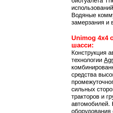
биотуалета The
использований,
Водяные комм
замерзания и 
Unimog 4х4 
шасси:
Конструкция а
технологии
Ag
комбинированн
средства высо
промежуточног
сильных стор
тракторов и г
автомобилей. 
оборудования 