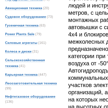
людей и инстр
Авиационная техника
(20)
метров, с цел
Судовое оборудование
(73)
монтажных раб
Гусеничная техника
(63)
автовышки с с
4х4 и блокиро
Power Plants Sale
(79)
межколесных 
Силовые агрегаты
(161)
предназначено
Колеса и диски
(31)
категории при
Сельскохозяйственная
воздуха от -50
техника
(41)
Автогидроподъ
Карьерная техника
(447)
коммунальных 
Лесозаготовительная техника
участков эле
(99)
организаций, а
Нефтегазовое оборудование
на которых не
(136)
на высотных о