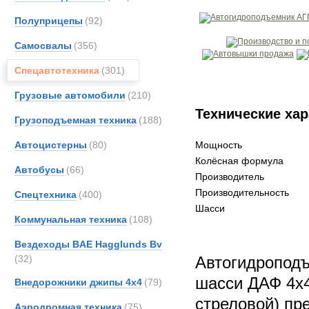
Полуприцепы
(92)
Самосвалы
(356)
Спецавтотехника
(301)
Грузовые автомобили
(210)
Технические хар
Грузоподъемная техника
(188)
Автоцистерны
(80)
Мощность
Колёсная формула
Автобусы
(66)
Производитель
Производительность
Спецтехника
(400)
Шасси
Коммунальная техника
(108)
Вездеходы BAE Hagglunds Bv
(32)
Автогидропод
шасси ДАФ 4х
Внедорожники джипы 4х4
(79)
стреловой) пр
Аэродромная техника
(75)