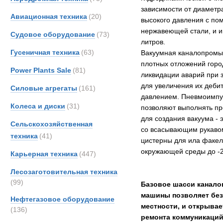
зависимости от диаметр
Авиационная техника
(20)
высокого давления с по
нержавеющей стали, и и
Судовое оборудование
(73)
литров.
Гусеничная техника
(63)
Вакуумная каналопромыв
плотных отложений горо
Power Plants Sale
(81)
ликвидации аварий при 
для увеличения их деби
Силовые агрегаты
(161)
давлением. Пневмоимпул
Колеса и диски
(31)
позволяют выполнять пр
для создания вакуума -
Сельскохозяйственная
со всасывающим рукавом
техника
(41)
цистерны для ила факе
окружающей среды до -2
Карьерная техника
(447)
Лесозаготовительная техника
(99)
Базовое шасси канало
машины позволяет безо
Нефтегазовое оборудование
местности, и открывае
(136)
ремонта коммуникаций