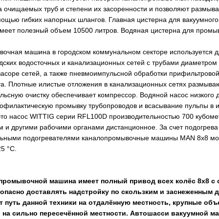
а очищаемых труб и степени их засоренности и позволяют размыв
мощью гибких напорных шлангов. Главная цистерна для вакуумного 
меет полезный объем 10500 литров. Водяная цистерна для промы
очная машина в городском коммунальном секторе используется д
дских водосточных и канализационных сетей с трубами диаметром 
засоре сетей, а также пневмоимпульсной обработки прифильтрово
та. Плотные илистые отложения в канализационных сетях размыва
ьсную очистку обеспечивает компрессор. Водяной насос низкого 
офилактическую промывку трубопроводов и всасывание пульпы в и
 это насос WITTIG серии RFL100D производительностью 700 кубомет
 и другими рабочими органами дистанционное. За счет подогрева
льными подогревателями каналопромывочные машины MAN 8x8 мог
5 °С.
промывочной машина имеет полный привод всех колёс 8х8 с 
пасно доставлять надстройку по скользким и заснеженным до
т путь данной техники на отдалённую местность, крупные объ
 на сильно пересечённой местности. Автошасси вакуумной 