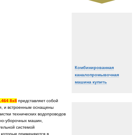
Комбинированная
каналопромывочная
машина купить
.464 8x8
представляет собой
я, и встроенным оснащены
истки технических водопроводов
ьно-уборочных машин,
тельной системой
 которые применяются в