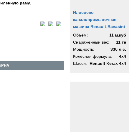
силенную раму.
Илососно-
каналопромывочная
машина Renault-Ravasini
Объём:
11 м.куб
Снаряженный вес:
11 тн
Мощность:
330 л.с.
Колёсная формула:
4x4
Шасси:
Renault Kerax 4x4
ЕРНА