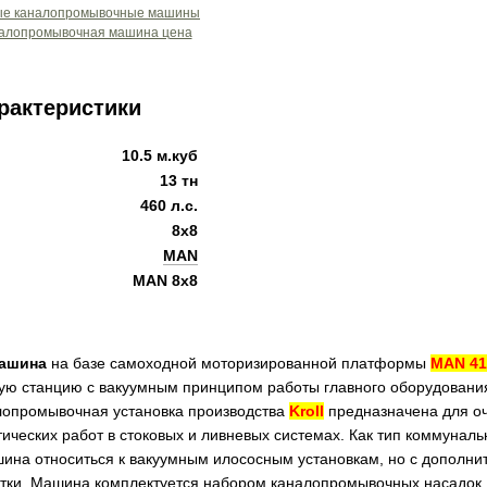
рактеристики
10.5 м.куб
13 тн
460 л.с.
8x8
MAN
MAN 8x8
ашина
на базе самоходной моторизированной платформы
MAN 41
ю станцию с вакуумным принципом работы главного оборудовани
лопромывочная установка производства
Kroll
предназначена для оч
ических работ в стоковых и ливневых системах. Как тип коммунал
на относиться к вакуумным илососным установкам, но с дополни
тки. Машина комплектуется набором каналопромывочных насадок,