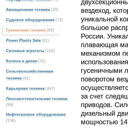
двухсекционн
вездеход, кот
Авиационная техника
(20)
уникальной ко
Судовое оборудование
(73)
большое распр
Гусеничная техника
(63)
России. Уника
Power Plants Sale
(81)
плавающая маш
Силовые агрегаты
(161)
механизмом пе
использования
Колеса и диски
(31)
гусеничными л
Сельскохозяйственная
поворотом вез
техника
(41)
осуществляет
Карьерная техника
(447)
за счет следя
Лесозаготовительная техника
приводов. Сило
(99)
дизельный дви
Нефтегазовое оборудование
(136)
мощностью 147