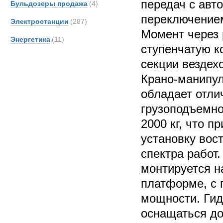
передач с авт
Бульдозеры продажа
(4)
переключение
Электростанции
(287)
Момент через 
Энергетика
(11)
ступенчатую к
секции вездех
Крано-манипул
обладает отл
грузоподъемно
2000 кг, что п
установку вос
спектра работ
монтируется н
платформе, с 
мощности. Ги
оснащаться д