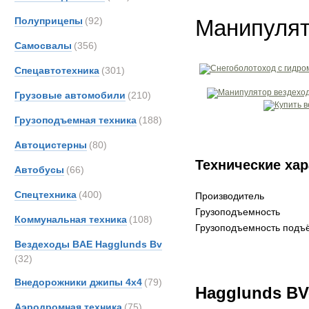
Полуприцепы
(92)
Манипулят
Самосвалы
(356)
Спецавтотехника
(301)
Грузовые автомобили
(210)
Грузоподъемная техника
(188)
Автоцистерны
(80)
Технические хар
Автобусы
(66)
Спецтехника
(400)
Производитель
Грузоподъемность
Коммунальная техника
(108)
Грузоподъемность подъё
Вездеходы BAE Hagglunds Bv
(32)
Внедорожники джипы 4х4
(79)
Hagglunds BV
Аэродромная техника
(75)