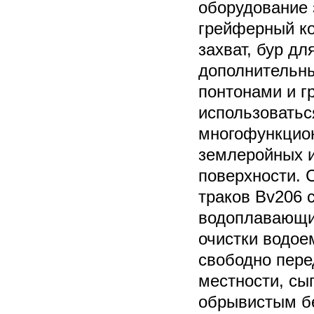
оборудование 
грейферный к
захват, бур д
дополнитель
понтонами и г
использоватьс
многофункцио
землеройных и
поверхности. 
траков Bv206 
водоплавающи
очистки водое
свободно пере
местности, сы
обрывистым б