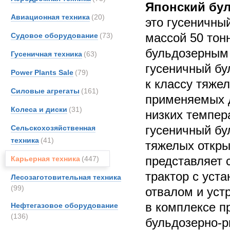
Японский бу
Авиационная техника
(20)
это гусеничны
массой 50 тон
Судовое оборудование
(73)
бульдозерным
Гусеничная техника
(63)
гусеничный бу
Power Plants Sale
(79)
к классу тяже
Силовые агрегаты
(161)
применяемых д
Колеса и диски
(31)
низких темпер
гусеничный бу
Сельскохозяйственная
техника
(41)
тяжелых откры
представляет 
Карьерная техника
(447)
трактор с уст
Лесозаготовительная техника
(99)
отвалом и уст
в комплексе п
Нефтегазовое оборудование
(136)
бульдозерно-р