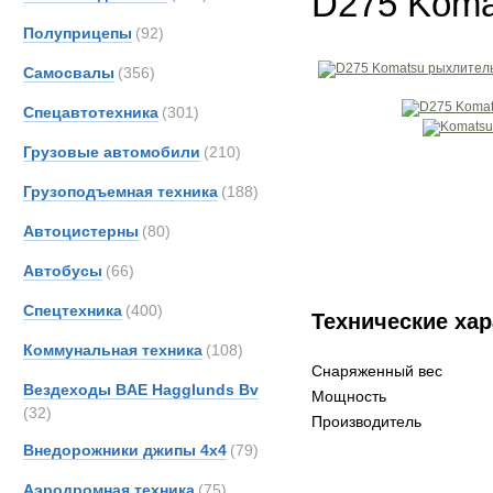
D275 Koma
Полуприцепы
(92)
Самосвалы
(356)
Спецавтотехника
(301)
Грузовые автомобили
(210)
Грузоподъемная техника
(188)
Автоцистерны
(80)
Автобусы
(66)
Спецтехника
(400)
Технические хар
Коммунальная техника
(108)
Снаряженный вес
Вездеходы BAE Hagglunds Bv
Мощность
(32)
Производитель
Внедорожники джипы 4х4
(79)
Аэродромная техника
(75)