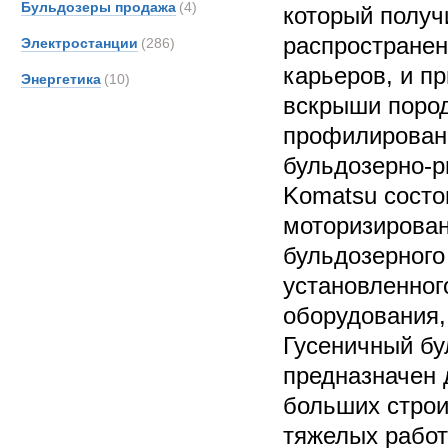
Бульдозеры продажа
(4)
который получ
распространен
Электростанции
(286)
карьеров, и п
Энергетика
(10)
вскрыши поро
профилирован
бульдозерно-р
Komatsu состо
моторизирова
бульдозерного
установленног
оборудования,
Гусеничный бу
предназначен 
больших строи
тяжелых работ