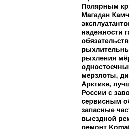
Полярным кр
Магадан Кам
эксплуатант
надежности 
обязательств
рыхлительны
рыхления мёр
одностоечны
мерзлоты, ди
Арктике, луч
России с зав
сервисным о
запасные час
выездной ре
ремонт Komat