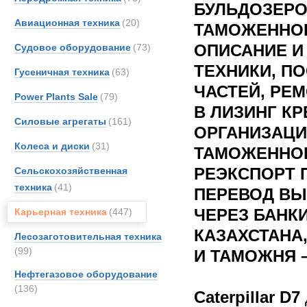
БУЛЬДОЗЕРО
Авиационная техника
(20)
ТАМОЖЕННО
ОПИСАНИЕ И
Судовое оборудование
(73)
ТЕХНИКИ, П
Гусеничная техника
(63)
ЧАСТЕЙ, РЕМ
Power Plants Sale
(79)
В ЛИЗИНГ КР
Силовые агрегаты
(161)
ОРГАНИЗАЦИ
Колеса и диски
(31)
ТАМОЖЕННО
РЕЭКСПОРТ 
Сельскохозяйственная
техника
(41)
ПЕРЕВОД ВЫ
ЧЕРЕЗ БАНК
Карьерная техника
(447)
КАЗАХСТАНА
Лесозаготовительная техника
(99)
И ТАМОЖНЯ 
Нефтегазовое оборудование
(136)
Caterpillar D7