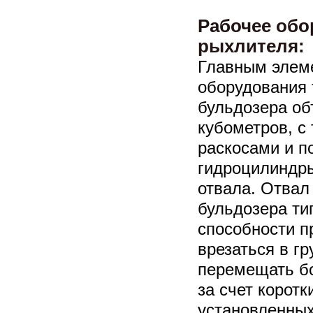
Рабочее обо
рыхлителя:
Главным элем
оборудования 
бульдозера о
кубометров, с
раскосами и п
гидроцилиндры
отвала. Отвал
бульдозера ти
способности п
врезаться в гр
перемещать б
за счет коротк
установленных