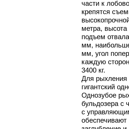
части к лобов
крепятся съем
высокопрочной
метра, высота
подъем отвала
мм, наибольше
мм, угол попе
каждую сторон
3400 кг.
Для рыхления 
гигантский од
Однозубое ры
бульдозера с 
с управляющи
обеспечивают 
заглубление и