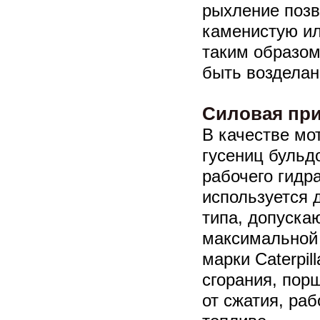
рыхление позв
каменистую ил
таким образом
быть возделан
Силовая при
В качестве мо
гусениц бульд
рабочего гидр
используется 
типа, допуска
максимальной
марки Caterpil
сгорания, пор
от сжатия, ра