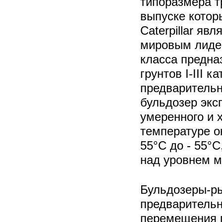
типоразмера т
выпуске котор
Caterpillar яв
мировым лидер
класса предна
грунтов I-III к
предварительн
бульдозер экс
умеренного и 
температуре о
55°С до - 55°С
над уровнем м
Бульдозеры-р
предварительн
перемещения 