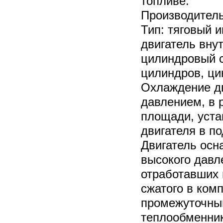
топливе.
Производитель 
Тип: тяговый 
двигатель внут
цилиндровый 
цилиндров, цик
Охлаждение дв
давлением, в 
площади, уста
двигателя в п
Двигатель осн
высокого давле
отработавших 
сжатого в ком
промежуточны
теплообменник