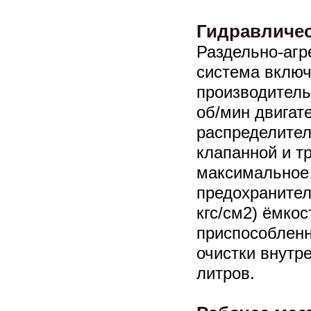
Гидравличес
Раздельно-агр
система включ
производитель
об/мин двигат
распределител
клапанной и т
максимальное
предохранител
кгс/см2) ёмкос
приспособлен
очистки внутр
литров.