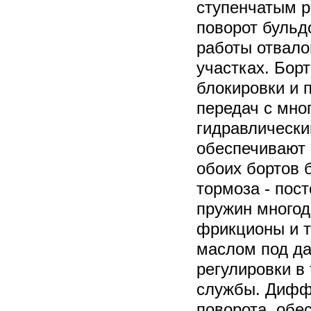
ступенчатым р
поворот бульд
работы отвало
участках. Бор
блокировки и 
передач с мно
гидравлическ
обеспечивают 
обоих бортов 
тормоза - пос
пружин много
фрикционы и 
маслом под да
регулировки в 
службы. Дифф
поворота, обе