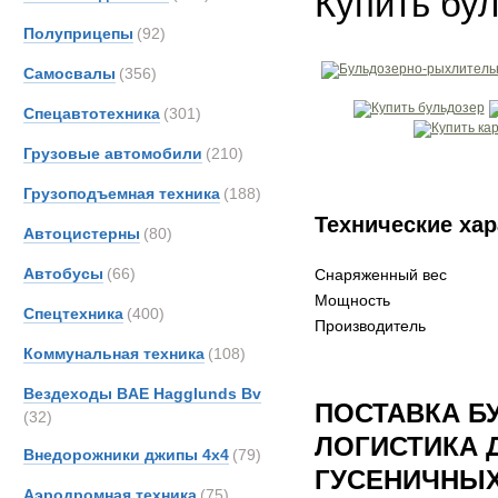
Купить бул
Полуприцепы
(92)
Самосвалы
(356)
Спецавтотехника
(301)
Грузовые автомобили
(210)
Грузоподъемная техника
(188)
Технические хар
Автоцистерны
(80)
Автобусы
(66)
Снаряженный вес
Мощность
Спецтехника
(400)
Производитель
Коммунальная техника
(108)
Вездеходы BAE Hagglunds Bv
ПОСТАВКА Б
(32)
ЛОГИСТИКА 
Внедорожники джипы 4х4
(79)
ГУСЕНИЧНЫ
Аэродромная техника
(75)