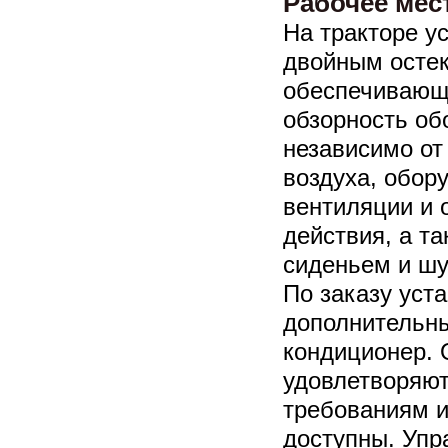
Рабочее мес
На тракторе у
двойным остек
обеспечивающ
обзорность об
независимо от
воздуха, обор
вентиляции и 
действия, а т
сиденьем и ш
По заказу уст
дополнительны
кондиционер. 
удовлетворяют
требованиям и
доступны. Упр