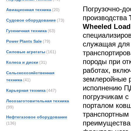
Погрузочно-д
Авиационная техника
(20)
производства
Судовое оборудование
(73)
Wheeled Load
Гусеничная техника
(63)
специализиро
Power Plants Sale
(79)
служащая для 
транспортиров
Силовые агрегаты
(161)
породы при от
Колеса и диски
(31)
работах, вклю
Сельскохозяйственная
землеройные р
техника
(41)
исполнению ПД
Карьерная техника
(447)
погрузчикам 
Лесозаготовительная техника
порталом ковш
(99)
транспортным
Нефтегазовое оборудование
преимущества
(136)