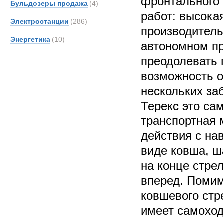
фронтального 
Бульдозеры продажа
(4)
работ: высока
Электростанции
(286)
производитель
Энергетика
(10)
автономном пр
преодолевать 
возможность 
нескольких за
Терекс это са
транспортная 
действия с на
виде ковша, ш
на конце стре
вперед. Помим
ковшевого стр
имеет самоход