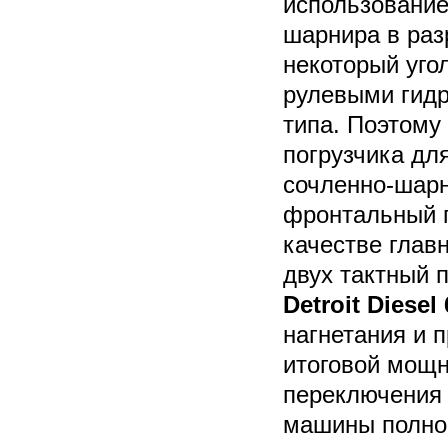
использование
шарнира в раз
некоторый уго
рулевыми гид
типа. Поэтому
погрузчика дл
сочленно-шар
фронтальный г
качестве глав
двух тактный
Detroit Diesel
нагнетания и 
итоговой мощн
переключения 
машины полно