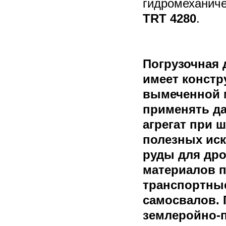
гидромеханич
TRT 4280
.
Погрузочная 
имеет конст
вымеченной 
применять д
агрегат при 
полезных иск
руды для дро
материалов п
транспортны
самосвалов.
землеройно-п