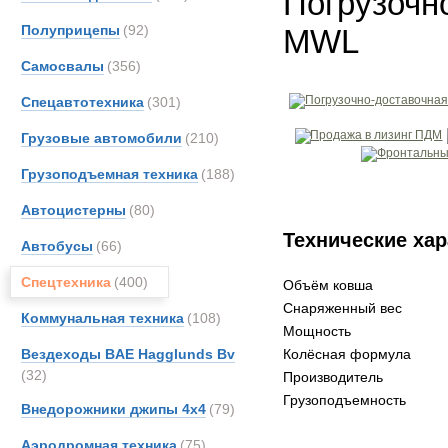
Погрузочн
Полуприцепы
(92)
MWL
Самосвалы
(356)
Спецавтотехника
(301)
Грузовые автомобили
(210)
Грузоподъемная техника
(188)
Автоцистерны
(80)
Технические хар
Автобусы
(66)
Спецтехника
(400)
Объём ковша
Снаряженный вес
Коммунальная техника
(108)
Мощность
Вездеходы BAE Hagglunds Bv
Колёсная формула
(32)
Производитель
Грузоподъемность
Внедорожники джипы 4х4
(79)
Аэродромная техника
(75)