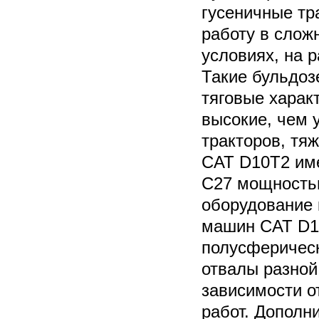
гусеничные тр
работу в слож
условиях, на 
Такие бульдо
тяговые харак
высокие, чем
тракторов, тя
CAT D10T2 им
C27 мощностью
оборудование 
машин CAT D1
полусферичес
отвалы разной
зависимости о
работ. Дополн