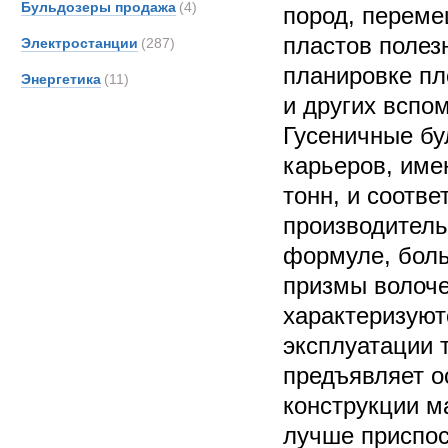
Бульдозеры продажа
(4)
пород, переме
пластов полез
Электростанции
(287)
планировке пл
Энергетика
(11)
и других вспо
Гусеничные б
карьеров, име
тонн, и соотв
производитель
формуле, бол
призмы волоче
характеризую
эксплуатации 
предъявляет о
конструкции м
лучше приспо