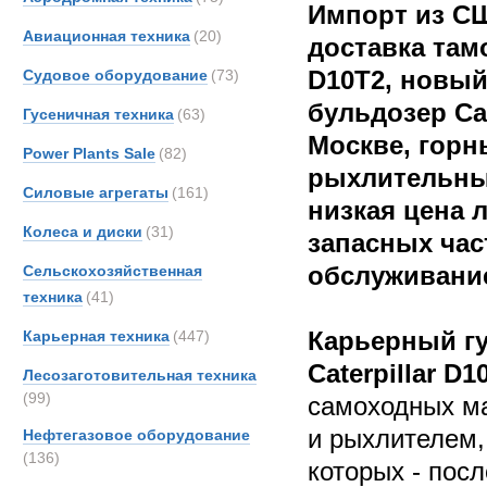
Импорт из С
Авиационная техника
(20)
доставка тамо
D10T2, новы
Судовое оборудование
(73)
бульдозер Cat
Гусеничная техника
(63)
Москве, горн
Power Plants Sale
(82)
рыхлительны
Силовые агрегаты
(161)
низкая цена 
Колеса и диски
(31)
запасных час
обслуживани
Сельскохозяйственная
техника
(41)
Карьерный г
Карьерная техника
(447)
Caterpillar D1
Лесозаготовительная техника
(99)
самоходных м
и рыхлителем,
Нефтегазовое оборудование
(136)
которых - пос