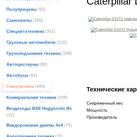
Caterpilla
Полуприцепы
(92)
Самосвалы
(356)
Спецавтотехника
(301)
Грузовые автомобили
(210)
Грузоподъемная техника
(188)
Автоцистерны
(80)
Автобусы
(66)
Спецтехника
(400)
Технические хар
Коммунальная техника
(108)
Снаряженный вес
Вездеходы BAE Hagglunds Bv
Мощность
(32)
Производитель
Внедорожники джипы 4х4
(79)
Аэродромная техника
(75)