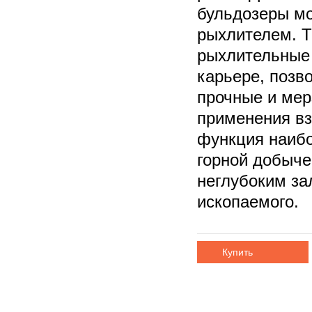
бульдозеры м
рыхлителем. Т
рыхлительные 
карьере, позв
прочные и мер
применения вз
функция наибо
горной добыче
неглубоким за
ископаемого.
Купить