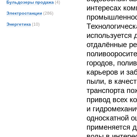
Бульдозеры продажа
(4)
интересах ком
Электростанции
(286)
промышленност
Энергетика
(10)
Технологическ
используется 
отдалённые ре
поливооросит
городов, поли
карьеров и за
пыли, в качес
транспорта по
привод всех к
и гидромехани
односкатной о
применяется д
воды в интерес