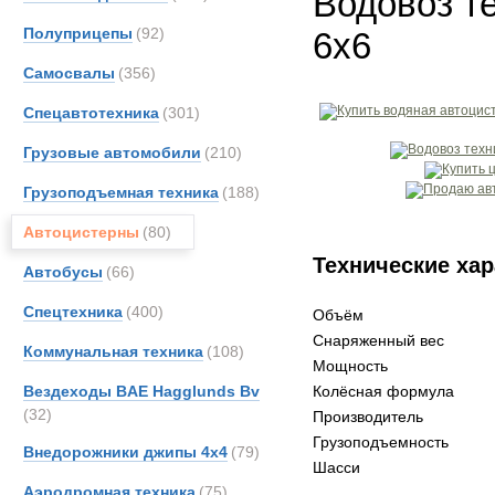
Водовоз т
Полуприцепы
(92)
6x6
Самосвалы
(356)
Спецавтотехника
(301)
Грузовые автомобили
(210)
Грузоподъемная техника
(188)
Автоцистерны
(80)
Технические хар
Автобусы
(66)
Спецтехника
(400)
Объём
Снаряженный вес
Коммунальная техника
(108)
Мощность
Вездеходы BAE Hagglunds Bv
Колёсная формула
(32)
Производитель
Грузоподъемность
Внедорожники джипы 4х4
(79)
Шасси
Аэродромная техника
(75)