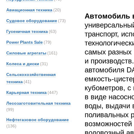
Авиационная техника
(20)
Автомобиль 
Судовое оборудование
(73)
универсальный
Гусеничная техника
(63)
транспорт, ис
технологическ
Power Plants Sale
(79)
самых разных
Силовые агрегаты
(161)
и производств
Колеса и диски
(31)
автомобиля DA
Сельскохозяйственная
емкость-цисте
техника
(41)
кубометров, с
Карьерная техника
(447)
в виде насосн
Лесозаготовительная техника
воды, выдачи 
(99)
поливальных р
Нефтегазовое оборудование
возможностей 
(136)
водовозный ав