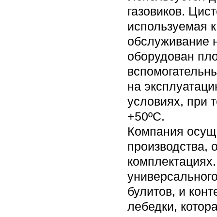
газовиков. Цист
используемая к
обслуживание 
оборудован пло
вспомогательн
на эксплуатаци
условиях, при 
+50ºС.
Компания осуще
производства, 
комплектациях.
универсального
булитов, и кон
лебедки, котор