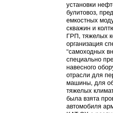
установки неф
булитовоз, пре
емкостных моду
скважин и колт
ГРП, тяжелых к
организация сп
"самоходных в
специально пре
навесного обор
отрасли для пе
машины, для об
тяжелых климат
была взята про
автомобиля арм