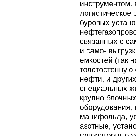
инструментом. 
логистическое 
буровых устано
нефтегазопрово
связанных с са
и само- выгруз
емкостей (так 
толстостенную 
нефти, и други
специальных жи
крупно блочных
оборудования, 
манифольда, ус
азотные, устан
генераторные у