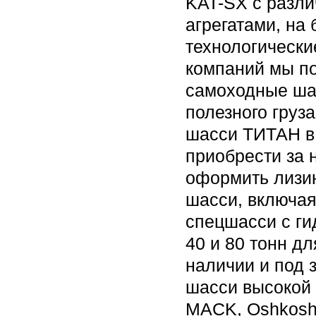
KAT-SX с разли
агрегатами, на 
технологически
компаний мы п
самоходные шас
полезного груз
шасси ТИТАН в
приобрести за 
оформить лизин
шасси, включа
спецшасси с ги
40 и 80 тонн дл
наличии и под 
шасси высокой 
MACK, Oshkosh, 