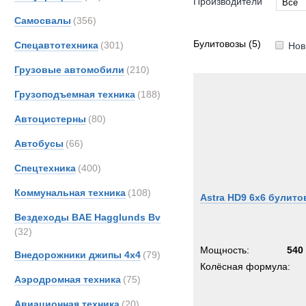
Производители
Все
Самосвалы
(356)
Все
Astra
Булитовозы
(5)
Спецавтотехника
(301)
Нов
DAF
Грузовые автомобили
(210)
Iveco
Грузоподъемная техника
(188)
Автоцистерны
(80)
Автобусы
(66)
Спецтехника
(400)
Коммунальная техника
(108)
Astra HD9 6x6 булито
Вездеходы BAE Hagglunds Bv
(32)
Мощность:
540 
Внедорожники джипы 4х4
(79)
Колёсная формула:
Аэродромная техника
(75)
Авиационная техника
(20)