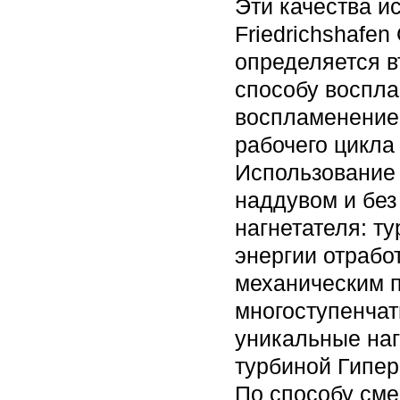
Эти качества и
Friedrichshafen
определяется в
способу воспла
воспламенением
рабочего цикла
Использование 
наддувом и без
нагнетателя: т
энергии отрабо
механическим п
многоступенчат
уникальные наг
турбиной Гипе
По способу сме