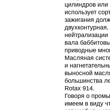
цилиндров или
использует сор
зажигания долж
двухконтурная,
нейтрализации 
вала баббитовы
приводные мног
Масляная сист
и нагнетательн
выносной масл
большинства ле
Rotax 914.
Говоря о пром
имеем в виду 