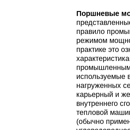
Поршневые мо
представленные
правило промы
режимом мощно
практике это оз
характеристик
промышленными
используемые в
нагруженных се
карьерный и же
внутреннего сго
тепловой машин
(обычно примен