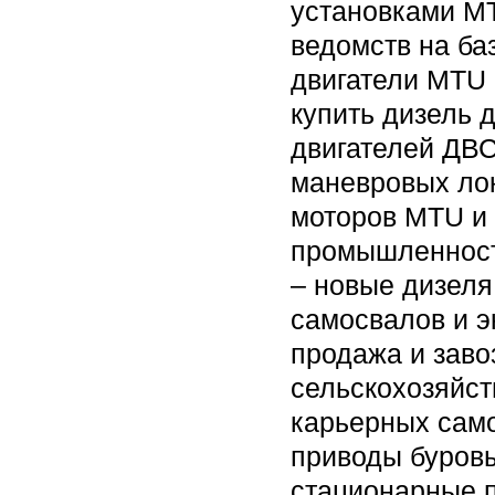
установками M
ведомств на б
двигатели MTU 
купить дизель 
двигателей ДВС
маневровых ло
моторов MTU и 
промышленност
– новые дизеля
самосвалов и э
продажа и заво
сельскохозяйст
карьерных само
приводы буровы
стационарные 