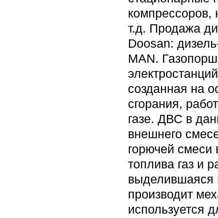
компрессоров, 
т.д. Продажа д
Doosan: дизель
MAN. Газопорш
электростанций
созданная на о
сгорания, рабо
газе. ДВС в да
внешнего смес
горючей смеси 
топлива газ и 
выделившаяся п
производит мех
используется д