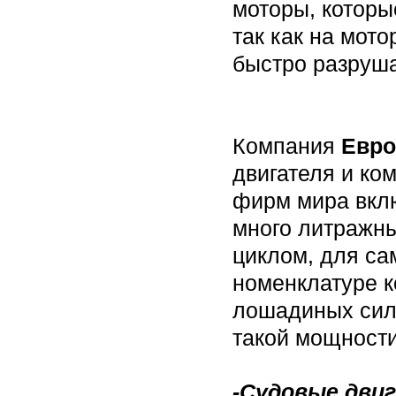
моторы, которы
так как на мот
быстро разруша
Компания
Евро
двигателя и ко
фирм мира вкл
много литражны
циклом, для с
номенклатуре 
лошадиных сил 
такой мощност
-Судовые дви