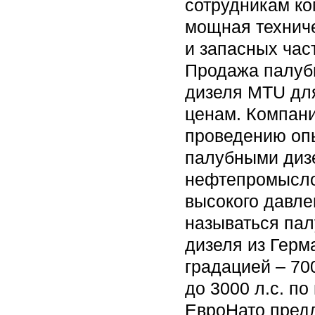
сотрудникам ко
мощная техниче
и запасных час
Продажа палуб
дизеля MTU для
ценам. Компани
проведению оп
палубными дизе
нефтепромысло
высокого давле
называться пал
дизеля из Герм
градацией – 700
до 3000 л.с. по
ЕвроНато пред