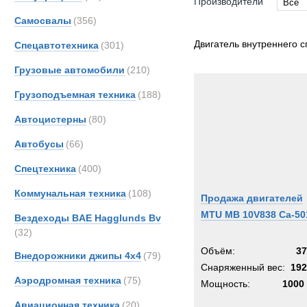
Производители
Все
Самосвалы
(356)
Все
Bedfo
Двигатель внутреннего с
Спецавтотехника
(301)
Cumm
Грузовые автомобили
(210)
Detroi
Грузоподъемная техника
(188)
Deutz
Jagua
Автоцистерны
(80)
MTU
Автобусы
(66)
Merce
Спецтехника
(400)
Perki
Rotax
Коммунальная техника
(108)
Продажа двигателей
MTU MB 10V838 Ca-50
Вездеходы BAE Hagglunds Bv
(32)
Объём:
37
Внедорожники джипы 4х4
(79)
Снаряженный вес:
192
Аэродромная техника
(75)
Мощность:
1000 
Авиационная техника
(20)