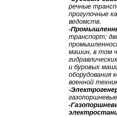
речные трансп
прогулочные к
ведомств.
-Промышленны
транспорт; дв
промышленност
машин, в том 
гидравлических
и буровых маш
оборудования к
военной техник
-Электрогене
газопоршневые
-Газопоршнев
электростан