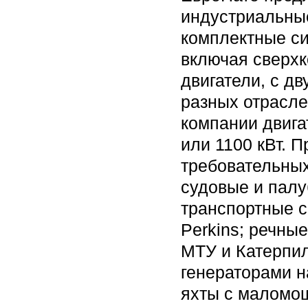
индустриальны
комплектные с
включая сверх
двигатели, с д
разных отрасл
компании двиг
или 1100 кВт. 
требовательных
судовые и палу
транспортные с
Perkins; речны
МТУ и Катерпил
генераторами н
яхты с маломо