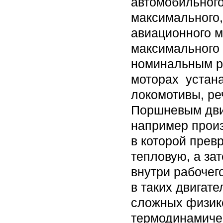
автомобильного
максимального,
авиационного м
максимального 
номинальным р
моторах устан
локомотивы, ре
Поршневым дви
например прои
в которой прев
тепловую, а за
внутри рабочег
в таких двигат
сложных физико
термодинамиче