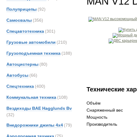
MAN V12 
Полуприцепы
(92)
Самосвалы
(356)
Спецавтотехника
(301)
Грузовые автомобили
(210)
Грузоподъемная техника
(188)
Автоцистерны
(80)
Автобусы
(66)
Спецтехника
(400)
Технические хар
Коммунальная техника
(108)
Объём
Вездеходы BAE Hagglunds Bv
Снаряженный вес
(32)
Мощность
Производитель
Внедорожники джипы 4х4
(79)
Аэродромная техника
(75)