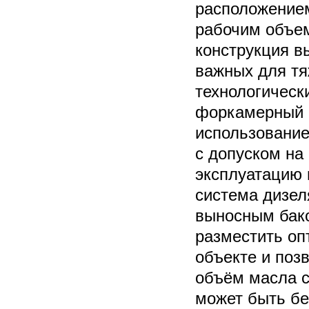
расположением
рабочим объем
конструкция в
важных для тя
технологическ
форкамерный 
использовани
с допуском на
эксплуатацию 
система дизеля
выносным бако
разместить оп
объекте и поз
объём масла 
может быть бе