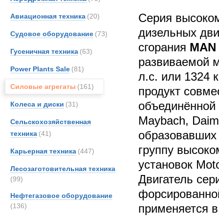
Серия высок
Авиационная техника
(20)
дизельных дви
Судовое оборудование
(73)
сгорания
MAN 
Гусеничная техника
(63)
развиваемой 
Power Plants Sale
(81)
л.с. или 1324 
Силовые агрегаты
(161)
продукт совме
объединённой
Колеса и диски
(31)
Maybach, Daim
Сельскохозяйственная
образовавших
техника
(41)
группу высок
Карьерная техника
(447)
установок Moto
Лесозаготовительная техника
Двигатель сер
(99)
форсированной
Нефтегазовое оборудование
(136)
применяется в