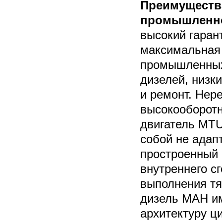
Преимущества
промышленно
высокий гаран
максимальная 
промышленных
дизелей, низк
и ремонт. Нер
высокооборот
двигатель MTU
собой не адап
простроенный 
внутреннего с
выполнения тя
дизель МАН и
архитектуру ц