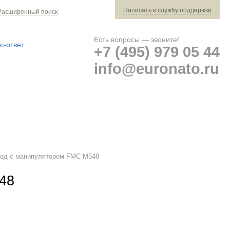
Написать в службу поддержки
Расширенный поиск
Есть вопросы — звоните!
с-ответ
+7 (495) 979 05 44
info@euronato.ru
Ваш заказ: 0 ед. техники »
Оплата и доставка
ход с манипулятором FMC M548
48