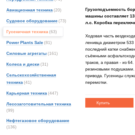
Грузоподъемность борт
Авиационная техника
(20)
машины составляет 13 
Судовое оборудование
(73)
л.с. Коробка переключ
Гусеничная техника
(63)
Ходовая часть вездеход
Power Plants Sale
(81)
ленивца диаметром 533 
последний катки снабже
Силовые агрегаты
(161)
съёмными асфальтоходны
траков, а правая - из 6
Колеса и диски
(31)
резиновыми подушками. 
Сельскохозяйственная
привода. Гусеницы служа
техника
(41)
перемотки.
Карьерная техника
(447)
Купить
Лесозаготовительная техника
(99)
Нефтегазовое оборудование
(136)