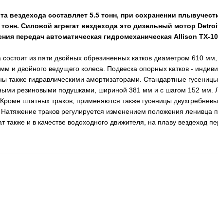
а вездехода составляет 5.5 тонн, при сохранении плывучест
тонн. Силовой агрегат вездехода это дизельный мотор Detroi
ения передач автоматическая гидромеханическая Allison TX-1
а состоит из пяти двойных обрезиненных катков диаметром 610 мм,
мм и двойного ведущего колеса. Подвеска опорных катков - индиви
ны также гидравлическими амортизаторами. Стандартные гусеницы
ми резиновыми подушками, шириной 381 мм и с шагом 152 мм. Ле
4. Кроме штатных траков, применяются также гусеницы двухгребнев
Натяжение траков регулируется изменением положения ленивца 
т также и в качестве водоходного движителя, на плаву вездеход п