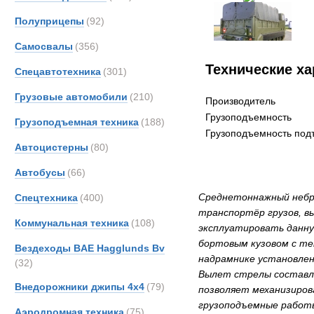
Полуприцепы
(92)
Самосвалы
(356)
Технические ха
Спецавтотехника
(301)
Грузовые автомобили
(210)
Производитель
Грузоподъемность
Грузоподъемная техника
(188)
Грузоподъемность под
Автоцистерны
(80)
Автобусы
(66)
Среднетоннажный небро
Спецтехника
(400)
транспортёр грузов, в
Коммунальная техника
(108)
эксплуатировать данну
бортовым кузовом с те
Вездеходы BAE Hagglunds Bv
надрамнике установлен
(32)
Вылет стрелы составля
Внедорожники джипы 4х4
(79)
позволяет механизиров
грузоподъемные рабо
Аэродромная техника
(75)