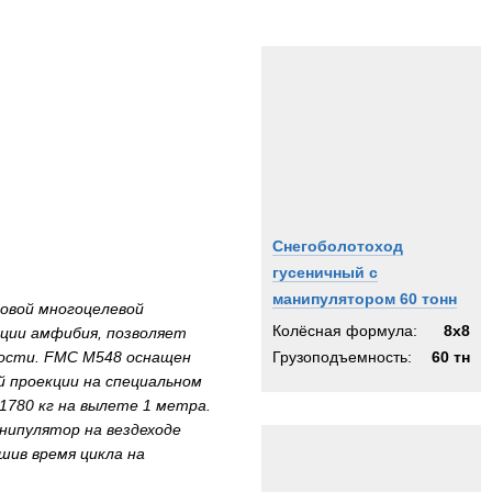
Снегоболотоход
гусеничный с
манипулятором 60 тонн
овой многоцелевой
Колёсная формула:
8x8
кции амфибия, позволяет
ности. FMC M548 оснащен
Грузоподъемность:
60 тн
й проекции на специальном
780 кг на вылете 1 метра.
нипулятор на вездеходе
шив время цикла на