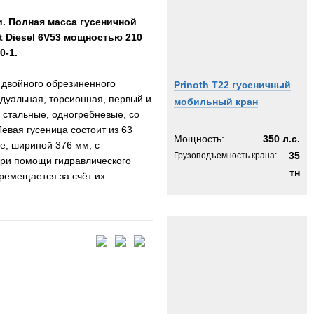
и. Полная масса гусеничной
t Diesel 6V53 мощностью 210
00-1.
 двойного обрезиненного
Prinoth T22 гусеничный
дуальная, торсионная, первый и
мобильный кран
 стальные, одногребневые, со
вая гусеница состоит из 63
Мощность:
350 л.с.
ые, шириной 376 мм, с
35
Грузоподъемность крана:
при помощи гидравлического
тн
еремещается за счёт их