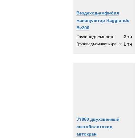
Вездеход-амфибия
манипулятор Hagglunds
Bv206
Грузоподъемность:
2 тн
1 тн
Грузоподъемность крана:
JY860 двухзвенный
снегоболотоход
автокран