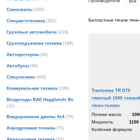
Производители
Все
Самосвалы
(356)
Все
DAF
Балластные тягачи тяни
Спецавтотехника
(301)
FAUN
Грузовые автомобили
(210)
Fode
Грузоподъемная техника
(188)
Grove
JCB
Автоцистерны
(80)
MAN
Автобусы
(66)
Merce
Спецтехника
(400)
OSH
Unim
Коммунальная техника
(108)
Tractomas TR D75
Volvo
тяжелый 1000 тонны
Вездеходы BAE Hagglunds Bv
тягач-толкач
(32)
Полная масса:
100
Внедорожники джипы 4х4
(79)
Мощность:
1150 
Аэродромная техника
(75)
Колёсная формула:
Авиационная техника
(20)