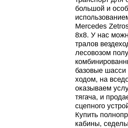
большой и особ
использованием
Mercedes Zetros
8x8. У нас мож
тралов вездехо
лесовозом полу
комбинированн
базовые шасси 
ходом, на всед
оказываем усл
тягача, и прод
сцепного устро
Купить полноп
кабины, седель