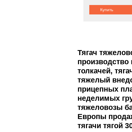
Купить
Тягач тяжелов
производство 
толкачей, тяга
тяжелый внед
прицепных пл
неделимых гру
тяжеловозы ба
Европы прода
тягачи тягой 3