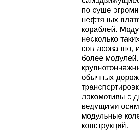
самодвижущиес
по суше огромн
нефтяных платф
кораблей. Моду
несколько таки
согласованно, и
более модулей.
крупнотоннажны
обычных дорож
транспортировк
локомотивы с д
ведущими осями
модульные кол
конструкций.