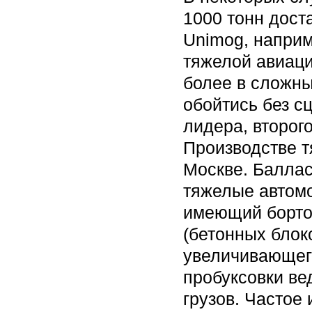
1000 тонн дост
Unimog, наприм
тяжелой авиаци
более в сложны
обойтись без сц
лидера, второг
Производстве т
Москве. Балла
тяжелые автомо
имеющий борто
(бетонных блок
увеличивающего
пробуксовки ве
грузов. Частое