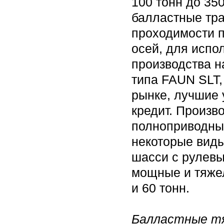
100 тонн до 350
балластные тр
проходимости п
осей, для испо
производства н
типа FAUN SLT,
рынке, лучшие 
кредит. Произв
полноприводны
некоторые виды
шасси с рулев
мощные и тяжел
и 60 тонн.
Балластные тя