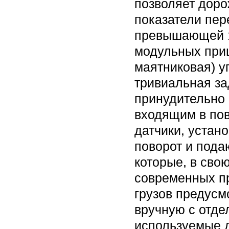
позволяет доро
показатели пер
превышающей 10
модульных приц
маятниковая) у
тривиальная за
принудительно 
входящим в пов
датчики, устан
поворот и пода
которые, в сво
современных пр
грузов предусм
вручную с отде
используемые д