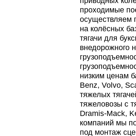
приводных колё
проходимые по
осуществляем п
на колёсных ба
тягачи для бук
внедорожного 
грузоподъемно
грузоподъемнос
низким ценам б
Benz, Volvo, Sc
тяжелых тягаче
тяжеловозы с т
Dramis-Mack, Ke
компаний мы п
под монтаж сце