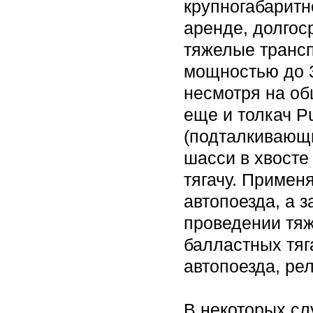
крупногабаритн
аренде, долгос
тяжелые трансп
мощностью до 3
несмотря на об
еще и толкач P
(подталкивающи
шасси в хвосте
тягачу. Примен
автопоезда, а 
проведении тя
балластных тяг
автопоезда, ре
В некоторых сл