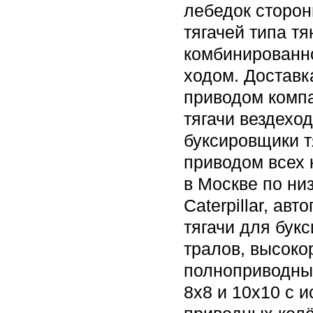
лебедок сторон
тягачей типа т
комбинированн
ходом. Доставк
приводом компа
тягачи вездехо
буксировщики т
приводом всех 
в Москве по ни
Caterpillar, ав
тягачи для бук
тралов, высоко
полноприводны
8х8 и 10х10 с 