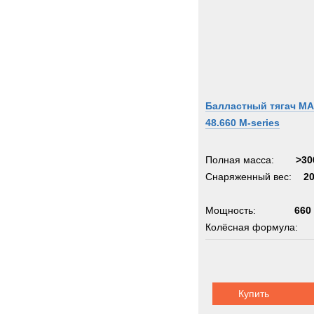
Балластный тягач M
48.660 M-series
Полная масса:
>30
Снаряженный вес:
2
Мощность:
660 
Колёсная формула:
Сила тяги:
25
Шасси:
MAN 
Купить