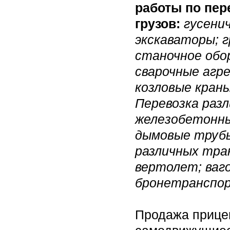
работы по пер
грузов:
гусени
экскаваторы; 
станочное обо
сварочные агр
козловые кран
Перевозка раз
железобетонны
дымовые трубы
различных тра
вертолет; ваг
бронетранспор
Продажа прицеп