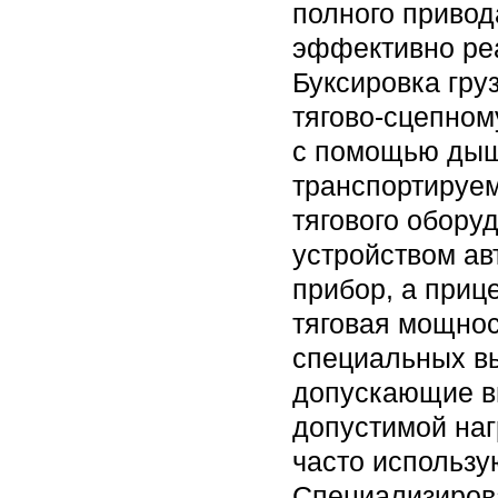
полного приво
эффективно ре
Буксировка гру
тягово-сцепном
с помощью дыш
транспортируем
тягового обору
устройством ав
прибор, а приц
тяговая мощнос
специальных в
допускающие в
допустимой наг
часто использу
Специализирова