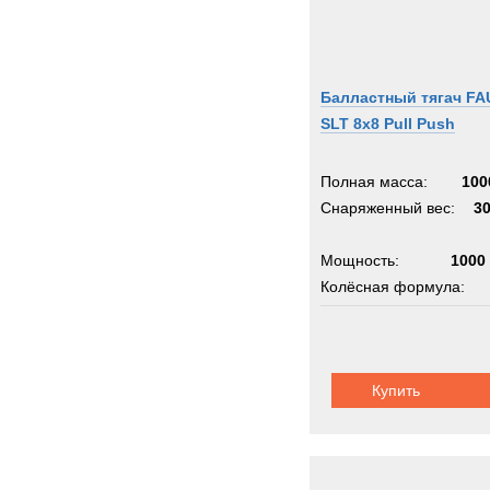
Балластный тягач FA
SLT 8x8 Pull Push
Полная масса:
100
Снаряженный вес:
3
Мощность:
1000 
Колёсная формула:
Сила тяги:
50
Шасси:
фаун
Купить