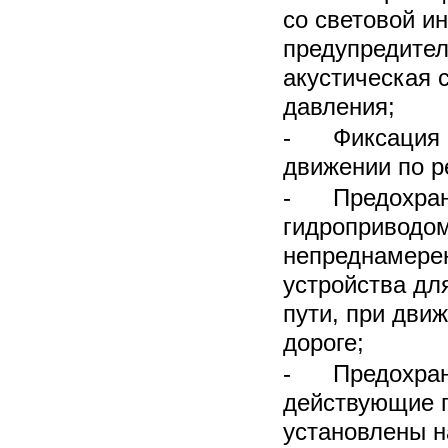
со световой и
предупредител
акустическая 
давления;
- Фиксация р
движении по р
- Предохрани
гидроприводом
непреднамерен
устройства дл
пути, при дви
дороге;
- Предохрани
действующие п
установлены н