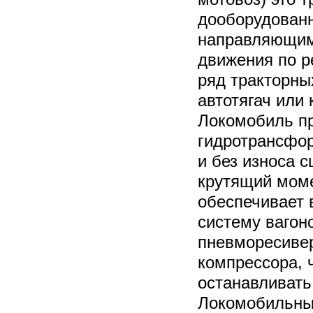
дооборудован
направляющим
движения по р
ряд тракторных
автотягач или
Локомобиль п
гидротрансфор
и без износа 
крутящий моме
обеспечивает 
систему вагон
пневморесивер
компрессора, 
останавливать
Локомобильный