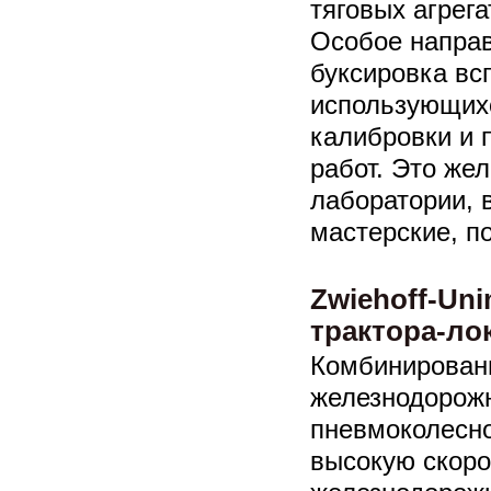
тяговых агрега
Особое направ
буксировка вс
использующихс
калибровки и 
работ. Это же
лаборатории, 
мастерские, п
Zwiehoff-Un
трактора-ло
Комбинирован
железнодорож
пневмоколесно
высокую скоро