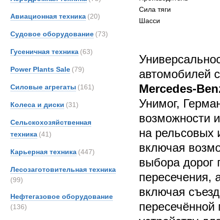
Сила тяги
Авиационная техника
(20)
Шасси
Судовое оборудование
(73)
Гусеничная техника
(63)
Универсальнос
Power Plants Sale
(79)
автомобилей 
Mercedes-Be
Силовые агрегаты
(161)
Унимог, Герма
Колеса и диски
(31)
возможности и
Сельскохозяйственная
на рельсовых 
техника
(41)
включая возмо
Карьерная техника
(447)
выбора дорог 
Лесозаготовительная техника
пересечения, а
(99)
включая съезд
Нефтегазовое оборудование
пересечённой 
(136)