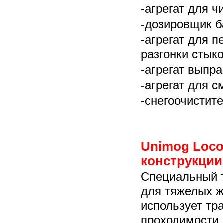
-агрегат для ч
-дозировщик б
-агрегат для 
разгонки стык
-агрегат выпр
-агрегат для 
-снегоочистит
Unimog Loco
конструкции
Специальный т
для тяжелых ж
использует тр
проходимости 