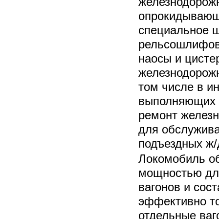
железнодорожн
опрокидывающ
специальное ш
рельсошлифов
наосы и цисте
железнодорожн
том числе в и
выполняющих 
ремонт железн
для обслужив
подъездных ж/
Локомобиль об
мощностью для
вагонов и сост
эффективно то
отдельные ваг