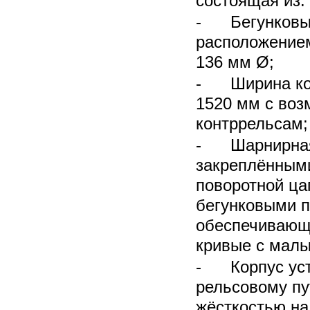
состоящая из:
- Бегунковые
расположение
136 мм Ø;
- Ширина кол
1520 мм с воз
контррельсам;
- Шарнирная
закреплённым
поворотной ца
бегунковыми 
обеспечивающ
кривые с малы
- Корпус уст
рельсовому пу
жёсткостью на