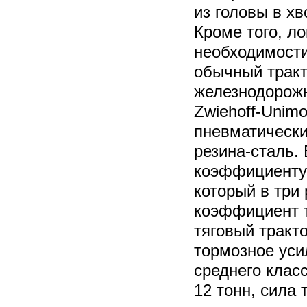
из головы в хв
Кроме того, л
необходимости
обычный тракт
железнодорожн
Zwiehoff-Unim
пневматическ
резина-сталь.
коэффициенту 
который в три
коэффициент т
тяговый тракто
тормозное уси
среднего клас
12 тонн, сила 