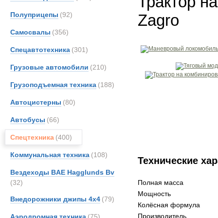
Трактор н
Полуприцепы
(92)
Zagro
Самосвалы
(356)
Спецавтотехника
(301)
Грузовые автомобили
(210)
Грузоподъемная техника
(188)
Автоцистерны
(80)
Автобусы
(66)
Спецтехника
(400)
Коммунальная техника
(108)
Технические хар
Вездеходы BAE Hagglunds Bv
(32)
Полная масса
Мощность
Внедорожники джипы 4х4
(79)
Колёсная формула
Производитель
Аэродромная техника
(75)