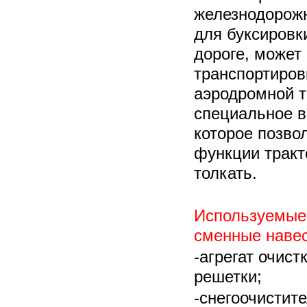
железнодорожн
для буксировк
дороге, может
транспортиров
аэродромной т
специальное в
которое позво
функции тракто
толкать.
Используемые
сменные навес
-агрегат очис
решетки;
-снегоочистит