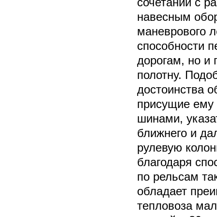
сочетании с р
навесным обо
маневрового л
способности п
дорогам, но и
полотну. Подо
достоинства о
присущие ему 
шинами, указа
ближнего и дал
рулевую колон
благодаря спо
по рельсам та
обладает пре
тепловоза мал