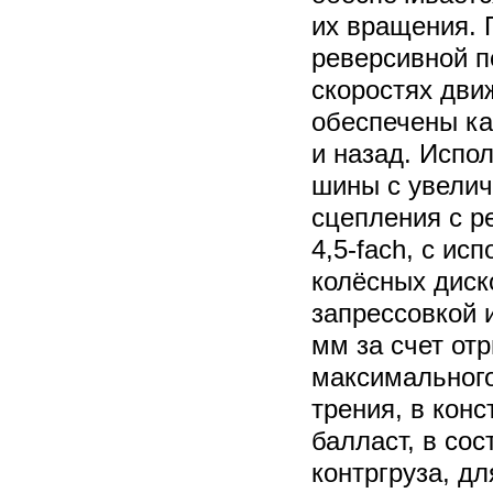
их вращения. 
реверсивной п
скоростях дви
обеспечены ка
и назад. Испо
шины с увели
сцепления с р
4,5-fach, с и
колёсных диск
запрессовкой 
мм за счет от
максимального
трения, в кон
балласт, в сос
контргруза, дл