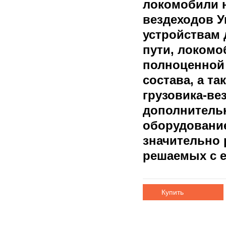
локомобили н
вездеходов У
устройствам
пути, локомо
полноценной
состава, а та
грузовика-ве
дополнитель
оборудовани
значительно 
решаемых с е
Купить