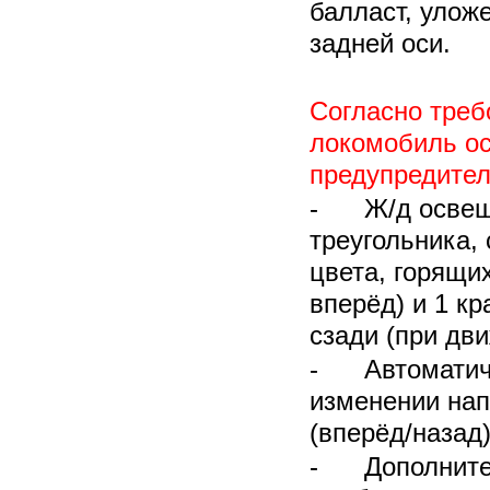
балласт, улож
задней оси.
Согласно треб
локомобиль о
предупредител
- Ж/д освещ
треугольника,
цвета, горящи
вперёд) и 1 к
сзади (при дв
- Автоматиче
изменении на
(вперёд/назад)
- Дополнител