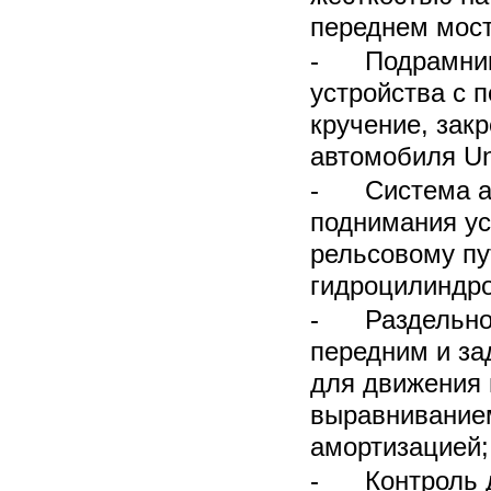
переднем мост
- Подрамник 
устройства с 
кручение, зак
автомобиля Un
- Система ав
поднимания ус
рельсовому пу
гидроцилиндро
- Раздельное
передним и за
для движения 
выравнивание
амортизацией;
- Контроль д