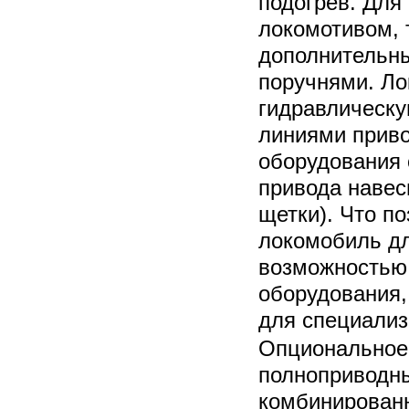
подогрев. Для
локомотивом, 
дополнительны
поручнями. Ло
гидравлическу
линиями приво
оборудования 
привода навес
щетки). Что п
локомобиль дл
возможностью 
оборудования,
для специализ
Опциональное
полноприводн
комбинированн