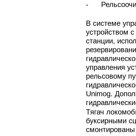
- Рельсоочис
В системе упр
устройством с
станции, испо
резервировани
гидравлическо
управления ус
рельсовому пу
гидравлическо
Unimog. Допол
гидравлически
Тягач локомоб
буксирными сц
смонтированы