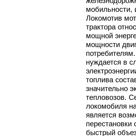
железнодорожн
мобильности, 
Локомотив мот
трактора отно
мощной энерге
мощности дви
потребителям.
нуждается в с
электроэнергии
топлива состав
значительно 
тепловозов. 
локомобиля на
является возм
перестановки с
быстрый объез