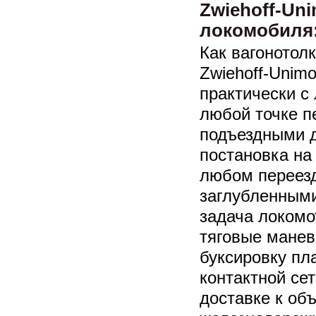
Zwiehoff-Un
локомобиля
Как вагонотол
Zwiehoff-Unim
практически с
любой точке п
подъездными 
постановка на
любом переезд
заглубленным
задача локомот
тяговые манев
буксировку пл
контактной сет
доставке к об