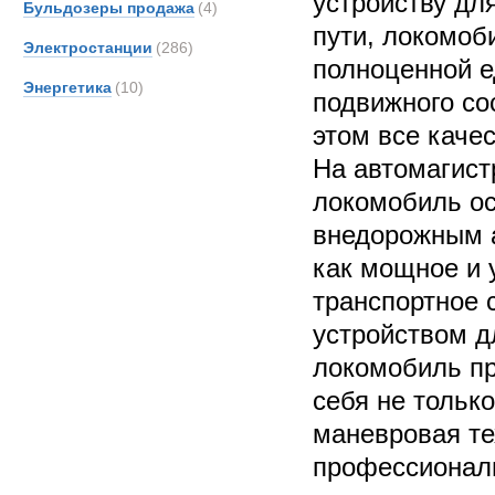
устройству дл
Бульдозеры продажа
(4)
пути, локомоб
Электростанции
(286)
полноценной е
Энергетика
(10)
подвижного со
этом все каче
На автомагист
локомобиль ос
внедорожным 
как мощное и 
транспортное 
устройством д
локомобиль п
себя не тольк
маневровая тех
профессионал