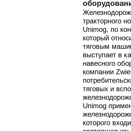
оборудован
Железнодорожн
тракторного н
Unimog, по ко
который относ
тяговым маши
выступает в к
навесного обо
компании Zwie
потребительск
тяговых и всп
железнодорожн
Unimog примен
железнодорожн
которого вход