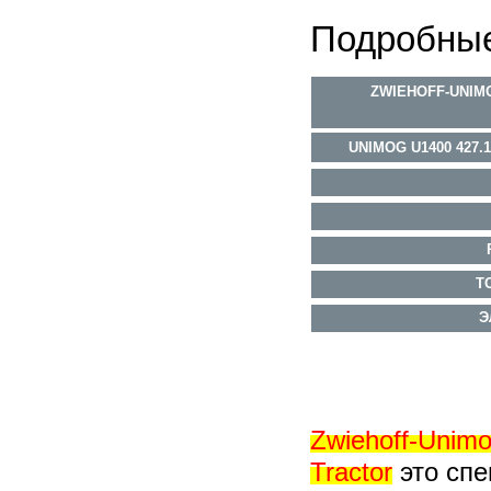
Подробные
ZWIEHOFF-UNIM
UNIMOG U1400 427
Т
Э
Zwiehoff-Unim
Tractor
это сп