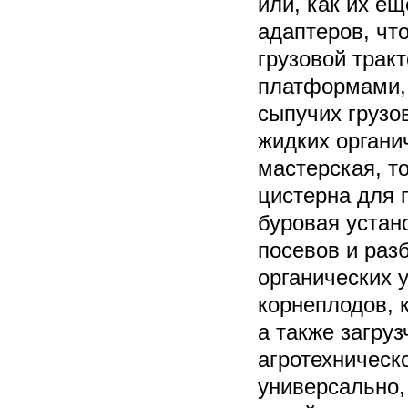
или, как их е
адаптеров, чт
грузовой трак
платформами,
сыпучих грузо
жидких органич
мастерская, т
цистерна для 
буровая устан
посевов и раз
органических 
корнеплодов, 
а также загруз
агротехническ
универсально,