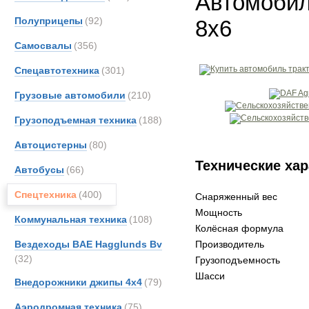
Автомобиль
Полуприцепы
(92)
8x6
Самосвалы
(356)
Спецавтотехника
(301)
Грузовые автомобили
(210)
Грузоподъемная техника
(188)
Автоцистерны
(80)
Технические хар
Автобусы
(66)
Спецтехника
(400)
Снаряженный вес
Мощность
Коммунальная техника
(108)
Колёсная формула
Вездеходы BAE Hagglunds Bv
Производитель
(32)
Грузоподъемность
Шасси
Внедорожники джипы 4х4
(79)
Аэродромная техника
(75)