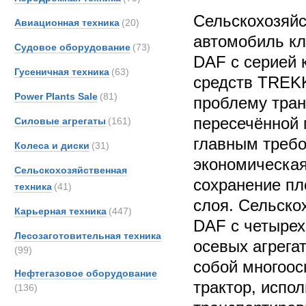
Сельскохозяйс
Авиационная техника
(20)
автомобиль к
Судовое оборудование
(73)
DAF с серией 
Гусеничная техника
(63)
средств TREK
Power Plants Sale
(81)
проблему тран
пересечённой 
Силовые агрегаты
(161)
главным требо
Колеса и диски
(31)
экономическа
Сельскохозяйственная
сохранение пл
техника
(41)
слоя. Сельско
Карьерная техника
(447)
DAF с четырех
Лесозаготовительная техника
осевых агрегат
(99)
собой многоо
Нефтегазовое оборудование
трактор, испо
(136)