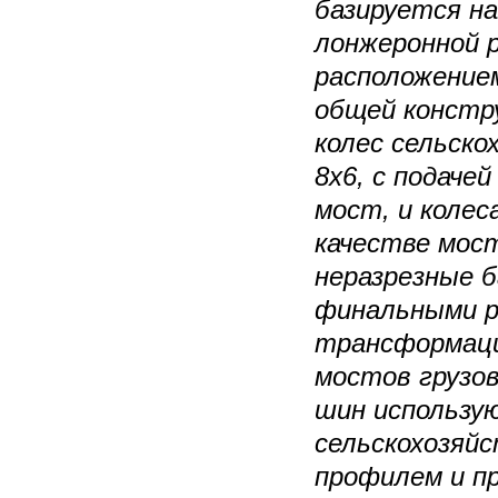
базируется н
лонжеронной 
расположением
общей констр
колес сельск
8х6, с подаче
мост, и колес
качестве мос
неразрезные 
финальными р
трансформаци
мостов грузов
шин использу
сельскохозяй
профилем и п