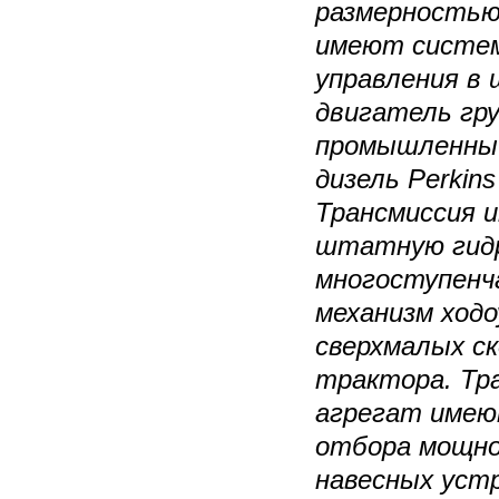
размерностью
имеют систем
управления в
двигатель гру
промышленный
дизель Perkin
Трансмиссия 
штатную гид
многоступенч
механизм ход
сверхмалых с
трактора. Тра
агрегат име
отбора мощно
навесных уст