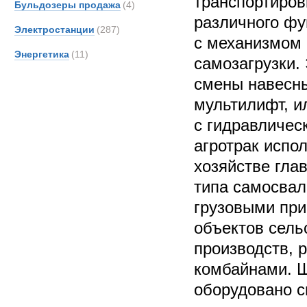
транспортиров
Бульдозеры продажа
(4)
различного фу
Электростанции
(287)
с механизмом 
Энергетика
(11)
самозагрузки.
смены навесны
мультилифт, и
с гидравличес
агротрак испо
хозяйстве гла
типа самосвал
грузовыми при
объектов сель
производств, р
комбайнами. 
оборудовано с