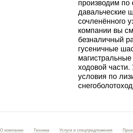
производим по 
давальческие 
сочленённого у
компании вы см
безналичный ра
гусеничные ша
магистральные
ходовой части.
условия по лизи
снегоболотоход
О компании
Техника
Услуги и спецпредложения
Прои