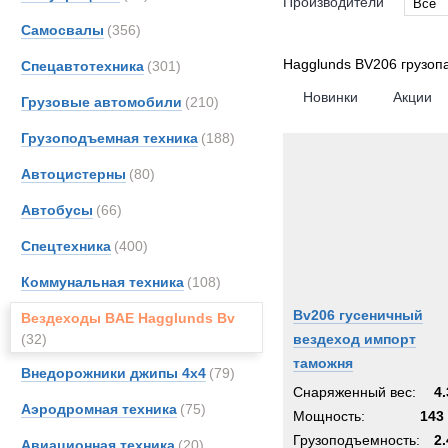
Производители
Все
Самосвалы
(356)
Все
Haggl
Hagglunds BV206 грузоп
Спецавтотехника
(301)
Новинки
Акции
Грузовые автомобили
(210)
Грузоподъемная техника
(188)
Автоцистерны
(80)
Автобусы
(66)
Спецтехника
(400)
Коммунальная техника
(108)
Bv206 гусеничный
Вездеходы BAE Hagglunds Bv
(32)
вездеход импорт
таможня
Внедорожники джипы 4х4
(79)
Снаряженный вес:
4.
Аэродромная техника
(75)
Мощность:
143 
Грузоподъемность:
2.
Авиационная техника
(20)