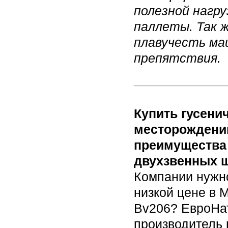
полезной нагр
паллеты. Так 
плавучесть ма
препятств
Купить гусени
месторождений
преимущества 
двухзвенных ш
Компании нужно
низкой цене в 
Bv206? ЕвроНат
производитель