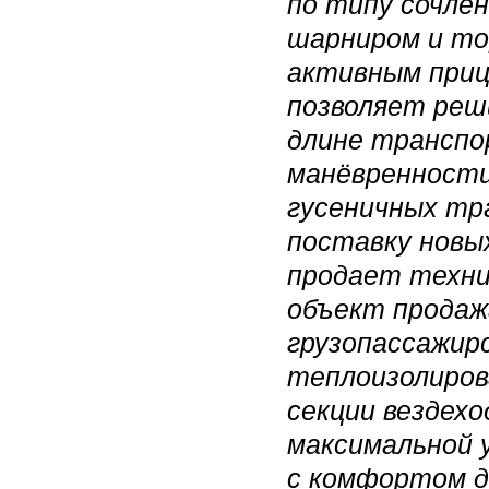
по типу сочле
шарниром и то
активным приц
позволяет реш
длине транспо
манёвренности
гусеничных тр
поставку новых
продает техник
объект продажа
грузопассажирс
теплоизолиров
секции вездех
максимальной 
с комфортом до