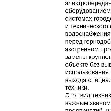
электропереда
оборудованием 
системах город
и технического
водоснабжения,
перед горнодо
экстренном про
замены крупног
объекте без вы
использования 
выходя специа
техники.
Этот вид техни
важным звеном
предприятий, ч