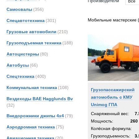
Производители
Все
Самосвалы
(356)
Все
Bedfo
Мобильные мастерские
Спецавтотехника
(301)
DAF
Грузовые автомобили
(210)
Danth
Грузоподъемная техника
(188)
Iveco
MCE
Автоцистерны
(80)
Merce
Автобусы
(66)
Toyot
Спецтехника
(400)
Коммунальная техника
(108)
Грузопассажирский
автомобиль с КМУ
Вездеходы BAE Hagglunds Bv
Unimog ГПА
(32)
Снаряженный вес:
7.
Внедорожники джипы 4х4
(79)
Мощность:
260 
Аэродромная техника
(75)
Колёсная формула:
Грузоподъемность:
3.
Авиационная техника
(20)