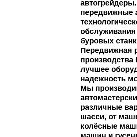
автогрейдеры.
передвижные 
технологическ
обслуживания
буровых станк
Передвижная р
производства 
лучшее оборуд
надежность м
Мы производи
автомастерски
различные ва
шасси, от маш
колёсные маш
машин и гусен