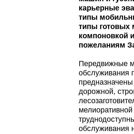
карьерные эв
типы мобильн
типы готовых 
компоновкой и
пожеланиям За
Передвижные ма
обслуживания 
предназначены 
дорожной, стро
лесозаготовите
мелиоративной 
труднодоступны
обслуживания н